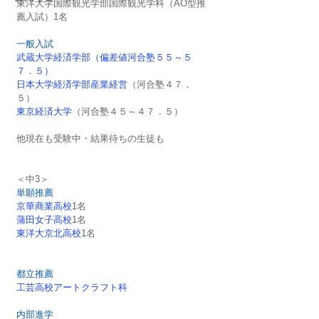
東洋大学国際観光学部国際観光学科（AO型推
薦入試）1名
一般入試
武蔵大学経済学部（偏差値河合塾５５～５
７．５）
日本大学経済学部産業経営
（河合塾４７．
５）
東京経済大学
（河合塾４５～４７．５）
他現在も受験中・結果待ちの生徒も
＜中3＞
単願推薦
京華商業高校
1名
蒲田女子高校
1名
東洋大京北高校
1名
都立推薦
工芸高校アートクラフト科
内部進学