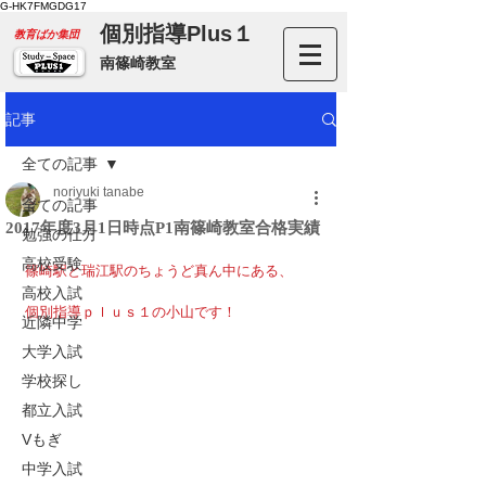
G-HK7FMGDG17
個別指導Plus１
​教育ばか集団
南篠崎教室
記事
全ての記事
noriyuki tanabe
全ての記事
2017年度3月1日時点P1南篠崎教室合格実績
勉強の仕方
高校受験
篠崎駅と瑞江駅のちょうど真ん中にある、
高校入試
個別指導ｐｌｕｓ１の小山です！
近隣中学
大学入試
学校探し
都立入試
Vもぎ
中学入試