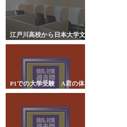
江戸川高校から日本大学文
理学部に合格 合格体験談
P1での大学受験 A君の体
験談パート２