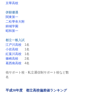
京華高校
併願優遇
関東第一
二松學舍大附
錦城学園
昭和第一
都立一般入試
江戸川高校
　1名
小岩高校
　　1名
紅葉川高校　
1名
篠崎高校
　　2名
葛西南高校
　4名
他サポート校・私立通信制サポート校など数
名
平成30年度　都立高校偏差値ランキング