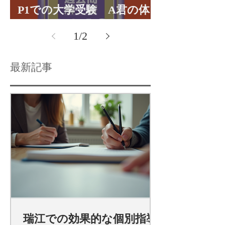
P1での大学受験 A君の体
験談パート１
1
/
2
最新記事
瑞江での効果的な個別指導