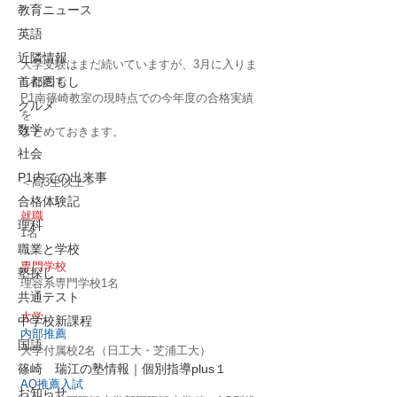
教育ニュース
英語
近隣情報
大学受験はまだ続いていますが、3月に入りま
首都圏もし
したので
P1南篠崎教室の現時点での今年度の合格実績
グルメ
を
数学
まとめておきます。
社会
P1内での出来事
＜高3生以上＞
合格体験記
就職
理科
1名
職業と学校
専門学校
塾探し
理容系専門学校1名
共通テスト
大学
中学校新課程
内部推薦
国語
大学付属校2名（日工大・芝浦工大） 
篠崎 瑞江の塾情報｜個別指導plus１
AO推薦入試
お知らせ