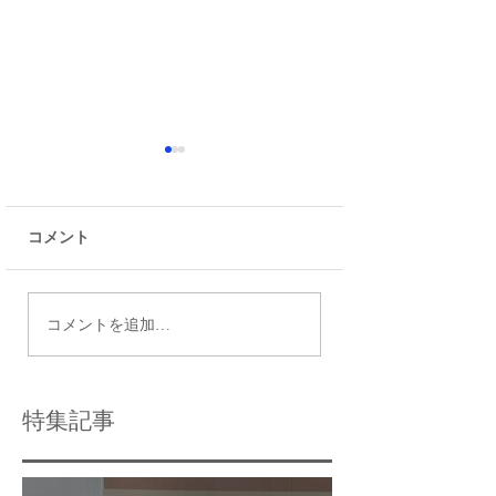
コメント
令和9年度都立高校入試
瑞江で効果的な個
コメントを追加…
日程
導法を活用する方
特集記事