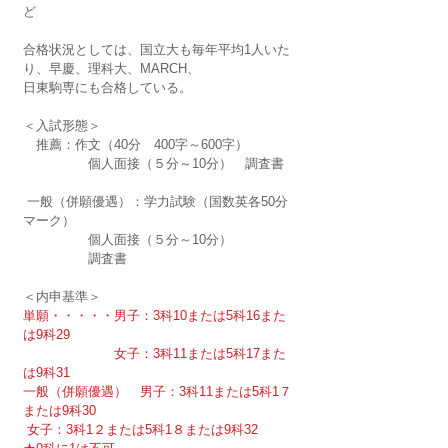
ど
合格状況としては、国立大も毎年平均1人いた
り、早慶、理科大、MARCH、
日東駒専にも合格している。
＜入試形態＞
　推薦：作文（40分　400字～600字）　
　　　　　個人面接（５分～10分）　調査書
 一般（併願優遇）：学力試験（国数英各50分
マーク）　
　　　　　個人面接（５分～10分）　
　　　　　調査書　　
＜内申基準＞
単願・・・・・男子：3科10または5科16また
は9科29
　　　　　　　女子：3科11または5科17また
は9科31
一般（併願優遇）　男子：3科11または5科1７
または9科30
女子：3科1２または5科1８または9科32