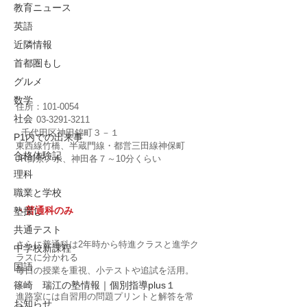
教育ニュース
英語
近隣情報
首都圏もし
グルメ
数学
住所：101-0054
社会
　　 03-3291-3211
  千代田区神田錦町３－１
P1内での出来事
東西線竹橋、半蔵門線・都営三田線神保町
合格体験記
JR御茶ノ水、神田各７～10分くらい
理科
職業と学校
塾探し
・普通科のみ
共通テスト
さらに普通科は2年時から特進クラスと進学ク
中学校新課程
ラスに分かれる
国語
毎日の授業を重視、小テストや追試を活用。
篠崎 瑞江の塾情報｜個別指導plus１
進路室には自習用の問題プリントと解答を常
お知らせ