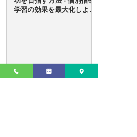
功を目指す方法 - 個別指導
学習の効果を最大化しよ
う！
瑞江での効果的な個別指導で学習
効果を最大化する方法
瑞江で最適な個別指導塾の選び方
と個別指導学習のメリット