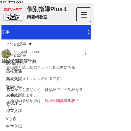
G-HK7FMGDG17
個別指導Plus１
​教育ばか集団
南篠崎教室
記事
全ての記事
noriyuki tanabe
全ての記事
錦城学園高等学校
勉強の仕方
篠崎駅と瑞江駅のちょうど真ん中にある、
高校受験
個別指導ｐｌｕｓ１の小山です！
高校入試
近隣中学
教室からもほど近く、併願校でこの学校を選
大学入試
ぶ生徒が出ます。
　今回の学校紹介は　
錦城学園
高等学校
で
学校探し
す。
都立入試
Vもぎ
中学入試