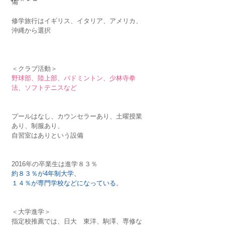
備
修学旅行はイギリス、イタリア、アメリカ、
沖縄から選択
＜クラブ活動＞
野球部、陸上部、バドミントン、少林寺拳
法、ソフトテニスなど
プールはなし、カウンセラーあり、土曜授業
あり、制服あり、
自習室はありという設備
2016年の卒業生は進学８３％
約８３％が4年制大学、
１４％が専門学校などになっている
。
＜大学進学＞
指定校推薦では、日大　東洋、駒澤、専修な