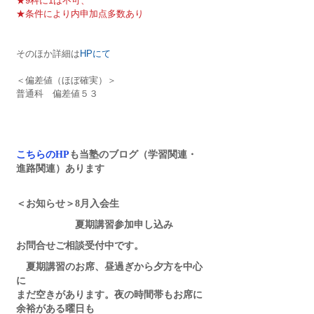
★9科に1は不可、
★条件により内申加点多数あり
そのほか詳細は
HPにて
＜偏差値（ほぼ確実）＞　
普通科　偏差値５３
こちらのHP
も当塾のブログ（学習関連・
進路関連）あります
＜お知らせ＞8月入会生　
　　　　　　夏期講習参加申し込み
お問合せご相談受付中です。
　夏期講習のお席、昼過ぎから夕方を中心
に
まだ空きがあります。夜の時間帯もお席に
余裕がある曜日も