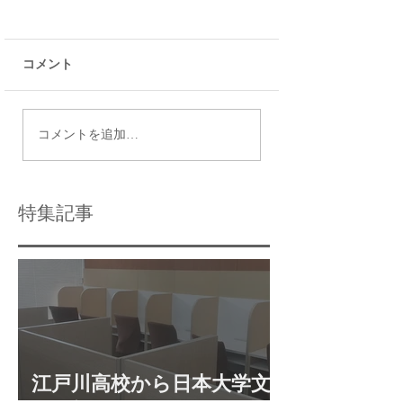
コメント
令和9年度都立高校入試
瑞江で効果的な個
コメントを追加…
日程
導法を活用する方
特集記事
江戸川高校から日本大学文