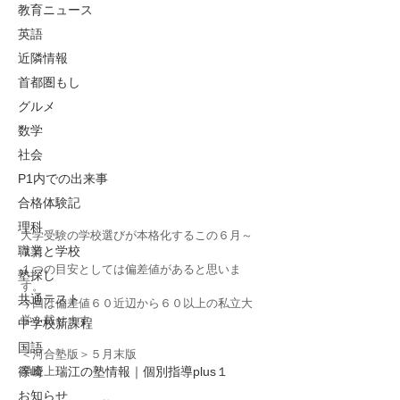
教育ニュース
英語
近隣情報
首都圏もし
グルメ
数学
社会
P1内での出来事
合格体験記
理科
大学受験の学校選びが本格化するこの６月～
職業と学校
７月
１つの目安としては偏差値があると思いま
塾探し
す。
共通テスト
今回は偏差値６０近辺から６０以上の私立大
学を載せます
中学校新課程
国語
＜河合塾版＞５月末版
早慶上
篠崎 瑞江の塾情報｜個別指導plus１
お知らせ