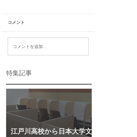
コメント
江戸川高校から日本大
共通テスト前日の
コメントを追加…
学文理学部に合格 合
点
格体験談
特集記事
江戸川高校から日本大学文