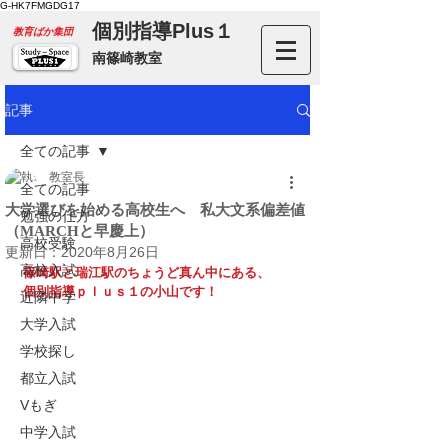
G-HK7FMGDG17
個別指導Plus１
​教育ばか集団
南篠崎教室
記事
全ての記事
教室長
全ての記事
大学選びを始める高校生へ 私大文系偏差値
勉強の仕方
（MARCHと早慶上）
高校受験
更新日：
2020年8月26日
高校入試
篠崎駅と瑞江駅のちょうど真ん中にある、
個別指導ｐｌｕｓ１の小山です！
近隣中学
大学入試
学校探し
都立入試
Vもぎ
中学入試