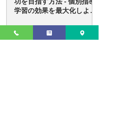
功を目指す方法 - 個別指導
学習の効果を最大化しよ
う！
瑞江での効果的な個別指導で学習
効果を最大化する方法
瑞江で最適な個別指導塾の選び方
と個別指導学習のメリット