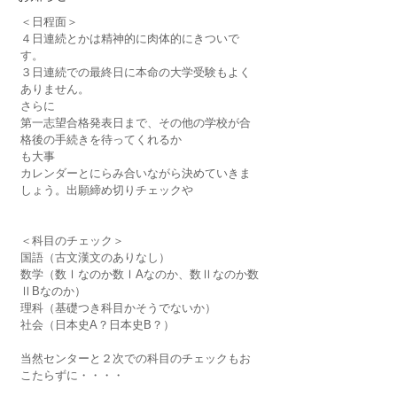
＜日程面＞
４日連続とかは精神的に肉体的にきついで
す。
３日連続での最終日に本命の大学受験もよく
ありません。
さらに
第一志望合格発表日まで、その他の学校が合
格後の手続きを待ってくれるか
も大事
カレンダーとにらみ合いながら決めていきま
しょう。出願締め切りチェックや
＜科目のチェック＞
国語（古文漢文のありなし）
数学（数Ⅰなのか数ⅠAなのか、数Ⅱなのか数
ⅡBなのか）
理科（基礎つき科目かそうでないか）
社会（日本史A？日本史B？）
当然センターと２次での科目のチェックもお
こたらずに・・・・