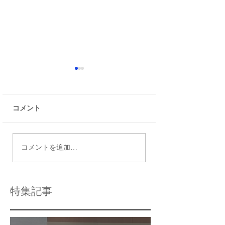
コメント
【合格体験談】篠崎第
江戸川高校から日
コメントを追加…
二中そして都立小岩高
学文理学部に合格
校進学から東洋大・日
格体験談
大へ「英検」で勝ち取
特集記事
る逆転合格