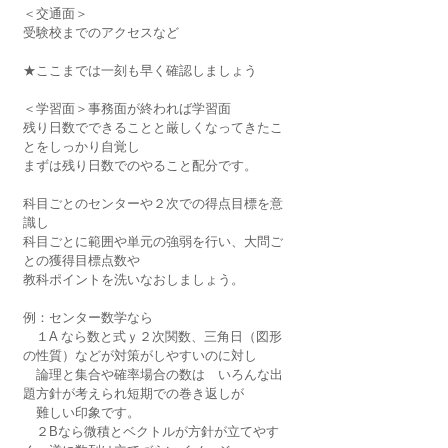
＜交通面＞
受験校までのアクセスなど
★ここまでは一刻も早く確認しましょう
＜学習面＞事務面が終われば学習面
残り日数でできることと厳しくなってきたこ
とをしっかり自覚し
まずは残り日数でのやること配分です。
科目ごとのセンターや２次での得点目標を意
識し
科目ごとに範囲や単元の強弱を行い、大問ご
との獲得目標点数や
教科ポイントを洗いなおしましょう。
例：センター数学なら
　１A なら数と式ｙ２次関数、三角日（図形
の性質）などが対策がしやすいのに対し
　論理と集合や確率場合の数は　いろんな出
題方針が考えられ短期での巻き返しが
　難しい印象です。
　２Bなら微積とベクトルが方針が立てやす