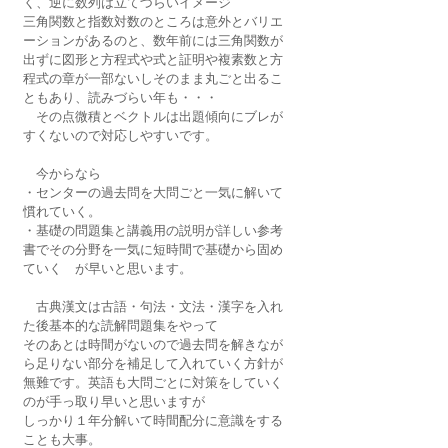
く、逆に数列は立てづらいイメージ
三角関数と指数対数のところは意外とバリエ
ーションがあるのと、数年前には三角関数が
出ずに図形と方程式や式と証明や複素数と方
程式の章が一部ないしそのまま丸ごと出るこ
ともあり、読みづらい年も・・・
　その点微積とベクトルは出題傾向にブレが
すくないので対応しやすいです。
　今からなら
・センターの過去問を大問ごと一気に解いて
慣れていく。
・基礎の問題集と講義用の説明が詳しい参考
書でその分野を一気に短時間で基礎から固め
ていく　が早いと思います。
　古典漢文は古語・句法・文法・漢字を入れ
た後基本的な読解問題集をやって
そのあとは時間がないので過去問を解きなが
ら足りない部分を補足して入れていく方針が
無難です。英語も大問ごとに対策をしていく
のが手っ取り早いと思いますが
しっかり１年分解いて時間配分に意識をする
ことも大事。