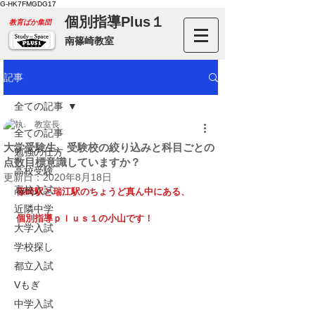
G-HK7FMGDG17
個別指導Plus１
​教育ばか集団
南篠崎教室
記事
全ての記事
教室長
全ての記事
大学受験生、受験校の絞り込みと科目ごとの
勉強の仕方
点数目標意識していますか？
高校受験
更新日：
2020年8月18日
高校入試
篠崎駅と瑞江駅のちょうど真ん中にある、
近隣中学
個別指導ｐｌｕｓ１の小山です！
大学入試
学校探し
都立入試
Vもぎ
中学入試