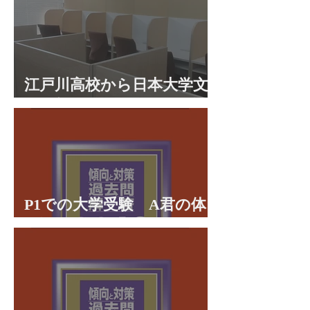
江戸川高校から日本大学文
理学部に合格 合格体験談
P1での大学受験 A君の体
験談パート２