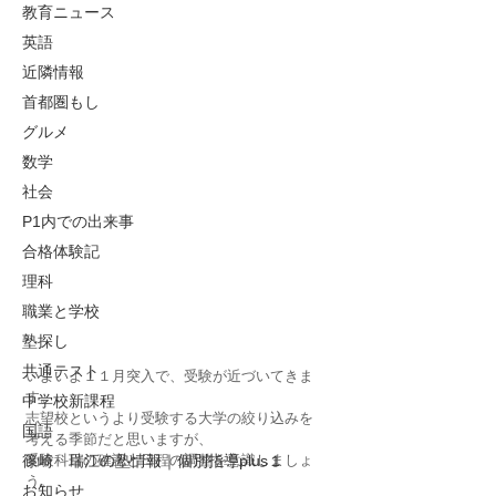
教育ニュース
英語
近隣情報
首都圏もし
グルメ
数学
社会
P1内での出来事
合格体験記
理科
職業と学校
塾探し
共通テスト
いよいよ１１月突入で、受験が近づいてきま
す。
中学校新課程
志望校というより受験する大学の絞り込みを
国語
考える季節だと思いますが、
受験科目の確認と日程の調整を意識しましょ
篠崎 瑞江の塾情報｜個別指導plus１
う。
お知らせ