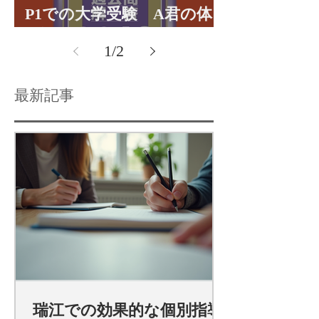
P1での大学受験 A君の体
験談パート１
1
/
2
最新記事
瑞江での効果的な個別指導