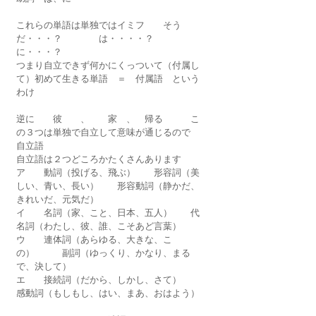
これらの単語は単独ではイミフ　　そう
だ・・・？　　　　は・・・・？　　　　
に・・・？
つまり自立できず
何かにくっついて（付属し
て）初めて生きる
単語　＝　
付属語
　という
わけ
逆に　　彼　　、　　家　、　帰る　　　こ
の３つは
単独で自立して
意味が通じるので　
自立語
自立語は２つどころかたくさんあります
ア　　動詞（投げる、飛ぶ）　　形容詞（美
しい、青い、長い）　　形容動詞（静かだ、
きれいだ、元気だ）
イ　　名詞（家、こと、日本、五人）　　代
名詞（わたし、彼、誰、こそあど言葉）
ウ　　連体詞（あらゆる、大きな、こ
の）　　　副詞（ゆっくり、かなり、まる
で、決して）
エ　　接続詞（だから、しかし、さて）　　
感動詞（もしもし、はい、まあ、おはよう）