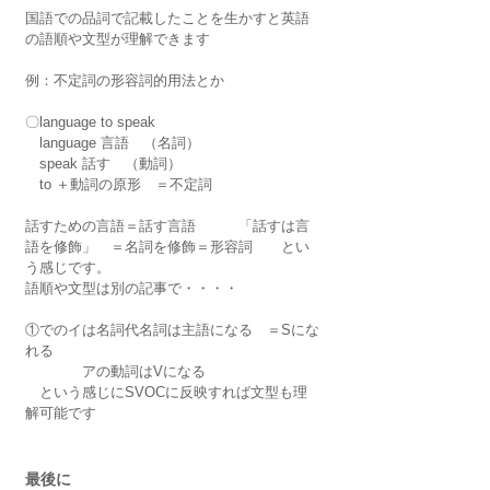
国語での品詞で記載したことを生かすと英語
の語順や文型が理解できます
例：不定詞の形容詞的用法とか
〇language to speak      
　language 言語　（名詞）
　speak 話す　（動詞）　
　to ＋動詞の原形　＝不定詞
話すための言語＝話す言語　　　「話すは言
語を修飾」　＝名詞を修飾＝形容詞　　とい
う感じです。
語順や文型は別の記事で・・・・
①でのイは名詞代名詞は主語になる　＝Sにな
れる
　　　　アの動詞はVになる
　という感じにSVOCに反映すれば文型も理
解可能です
最後に