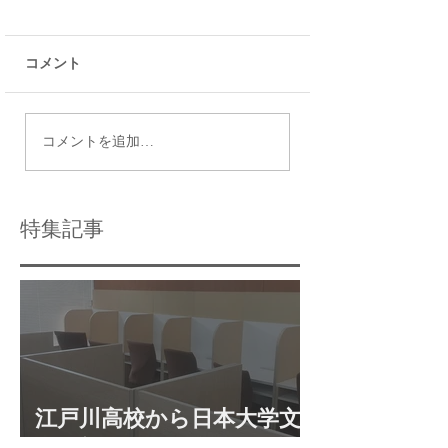
コメント
令和9年度都立高校入試
瑞江で効果的な個
コメントを追加…
日程
導法を活用する方
特集記事
江戸川高校から日本大学文