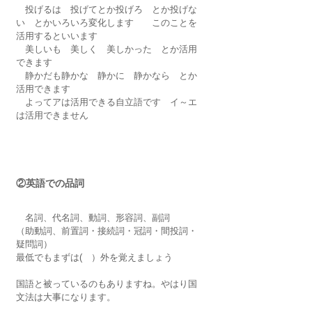
　投げるは　投げてとか投げろ　とか投げな
い　とかいろいろ変化します　　このことを
活用する
といいます
　美しいも　美しく　美しかった　とか活用
できます
　静かだも静かな　静かに　静かなら　とか
活用できます
　よってアは
活用できる自立語
です　イ～エ
は活用できません
②英語での品詞
名詞、代名詞、動詞、形容詞、副詞
（
助動詞、
前置詞・
接続詞
・冠詞・間投詞・
疑問詞）
最低でもまずは(　）外を覚えましょう
国語と被っているのもありますね。やはり国
文法は大事になります。