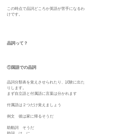
この時点で品詞どころか英語が苦手になるわ
けです。
品詞って？
①国語での品詞
品詞分類表を覚えさせられたり、試験に出た
りします。
まず
自立語と付属語
に言葉は分かれます
付属語は２つだけ覚えましょう
例文　彼は家に帰るそうだ
助動詞　そうだ
助詞　は、に