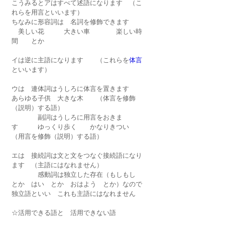
こうみるとアはすべて述語になります　（こ
れらを
用言
といいます）
ちなみに形容詞は　名詞を修飾できます
　美しい花　　　大きい車　　　　楽しい時
間　　とか
イは逆に主語になります　　（これらを
体言
といいます）
ウは　連体詞はうしろに体言を置きます　　
あらゆる子供　大きな木　　（体言を
修飾
（説明）する
語）
　　　　副詞はうしろに用言をおきま
す　　　ゆっくり歩く　　かなりきつい　　
（用言を
修飾（説明）する
語）
エは　接続詞は文と文をつなぐ
接続語
になり
ます　（主語にはなれません）
　　　　感動詞は独立した存在（もしもし　
とか　はい　とか　おはよう　とか）なので
独立語
といい　これも主語にはなれません
☆活用できる語と　活用できない語　