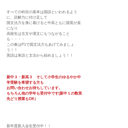
すべての科目の基本は国語といわれるよう
に、読解力に付け足して
国文法力を身に着けると中高ともに国英が楽
になり
高校生は古文や漢文にもつながること
も・・・・
この春はP1で国文法力もあげてみましょ
う！！
英語は単語と文法から始めましょう！！
新中３・新高３　そして小学生のゆるやか中
学受験を希望する方も
お問い合わせお待ちしています。
もちろん他の学年も受付中です(新中１の数英
先どり授業もOK）
新年度新入会生受付中！！　