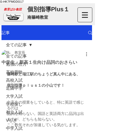
G-HK7FMGDG17
個別指導Plus１
​教育ばか集団
南篠崎教室
記事
全ての記事
教室長
全ての記事
中学生・新高１生向け品詞のおさらい
勉強の仕方
高校受験
篠崎駅と瑞江駅のちょうど真ん中にある、
高校入試
個別指導ｐｌｕｓ１の小山です！
近隣中学
大学入試
中高生の授業をしていると、特に英語で感じ
学校探し
るのは
都立入試
品詞を知らない。国語と英語両方に品詞は出
ますが、どちらも知らない。
Vもぎ
ここ数年それが加速している気がします。
中学入試