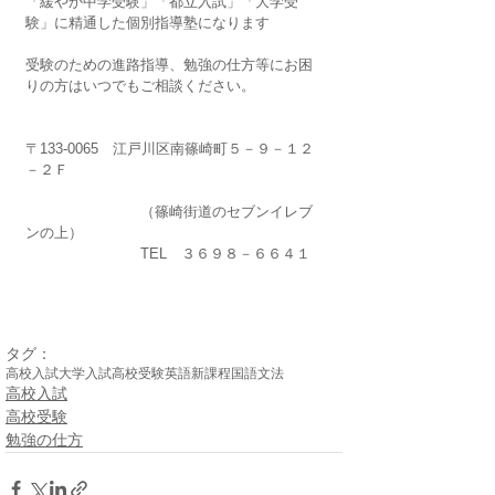
「緩やか中学受験」「都立入試」「大学受
験」に精通した個別指導塾になります
受験のための進路指導、勉強の仕方等にお困
りの方はいつでもご相談ください。
〒133-0065　江戸川区南篠崎町５－９－１２
－２Ｆ
　　　　　　　　（篠崎街道のセブンイレブ
ンの上）
　　　　　　　　TEL　３６９８－６６４１
タグ：
高校入試
大学入試
高校受験
英語
新課程
国語
文法
高校入試
高校受験
勉強の仕方