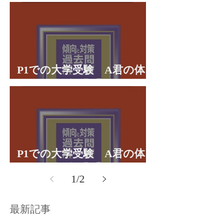
理学部に合格 合格体験談
P1での大学受験 A君の体
験談パート２
P1での大学受験 A君の体
験談パート１
1
/
2
最新記事