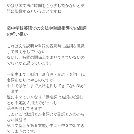
やはり国文法に時間をもう少し割かないと英
語に影響するということですね
②中学校英語での文法や単語指導での品詞
の軽い扱い
これは文法説明や単語の説明時に品詞を意識
して説明をしていない
ないし、時間の関係上あまりできていないの
でないかと思っています。
一応中１で、動詞・形容詞・副詞・名詞・代
名詞あたりはやるのですが
中１ではそこまで文法を押してきてない気が
します
逆に中２でいきなり「動名詞は名詞の役割」
とか不定詞３用法でがっつし
品詞をおしてきます
しまいには動詞とか名詞とか副詞とかわから
ない状態で
第４文型とか第５文型が中２～中３で出てき
てしまうのです。