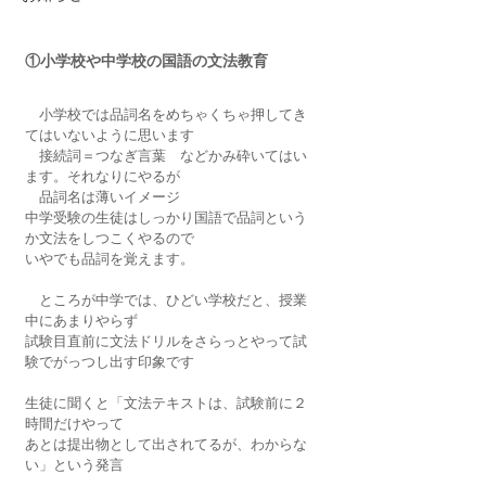
①小学校や中学校の国語の文法教育
　小学校では品詞名をめちゃくちゃ押してき
てはいないように思います
　接続詞＝つなぎ言葉　などかみ砕いてはい
ます。それなりにやるが
　品詞名は薄いイメージ
中学受験の生徒はしっかり国語で品詞という
か文法をしつこくやるので
いやでも品詞を覚えます。
　ところが中学では、ひどい学校だと、授業
中にあまりやらず
試験目直前に文法ドリルをさらっとやって試
験でがっつし出す印象です
生徒に聞くと「文法テキストは、試験前に２
時間だけやって
あとは提出物として出されてるが、わからな
い」という発言