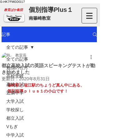
G-HK7FMGDG17
個別指導Plus１
​教育ばか集団
南篠崎教室
記事
全ての記事
教室長
全ての記事
都立高校入試の英語スピーキングテストが動
勉強の仕方
き始めました
高校受験
更新日：
2020年8月31日
高校入試
篠崎駅と瑞江駅のちょうど真ん中にある、
個別指導ｐｌｕｓ１の小山です！
近隣中学
大学入試
学校探し
都立入試
Vもぎ
中学入試