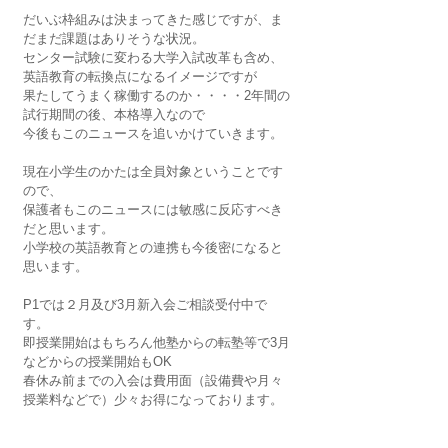
だいぶ枠組みは決まってきた感じですが、ま
だまだ課題はありそうな状況。
センター試験に変わる大学入試改革も含め、
英語教育の転換点になるイメージですが
果たしてうまく稼働するのか・・・・2年間の
試行期間の後、本格導入なので
今後もこのニュースを追いかけていきます。
現在小学生のかたは全員対象ということです
ので、
保護者もこのニュースには敏感に反応すべき
だと思います。
小学校の英語教育との連携も今後密になると
思います。
P1では２月及び3月新入会ご相談受付中で
す。
即授業開始はもちろん他塾からの転塾等で3月
などからの授業開始もOK
春休み前までの入会は費用面（設備費や月々
授業料などで）少々お得になっております。