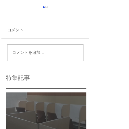
コメント
令和9年度都立高校入試
瑞江で効果的な個
コメントを追加…
日程
導法を活用する方
特集記事