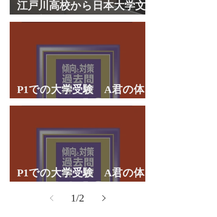
江戸川高校から日本大学文
理学部に合格 合格体験談
P1での大学受験 A君の体
験談パート２
P1での大学受験 A君の体
験談パート１
1
/
2