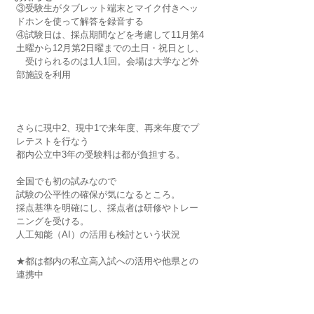
③受験生がタブレット端末とマイク付きヘッ
ドホンを使って解答を録音する
④試験日は、採点期間などを考慮して11月第4
土曜から12月第2日曜までの土日・祝日とし、
　受けられるのは1人1回。会場は大学など外
部施設を利用
さらに現中2、現中1で来年度、再来年度でプ
レテストを行なう
都内公立中3年の受験料は都が負担する。
全国でも初の試みなので
試験の公平性の確保が気になるところ。
採点基準を明確にし、採点者は研修やトレー
ニングを受ける。
人工知能（AI）の活用も検討という状況
★都は都内の私立高入試への活用や他県との
連携中