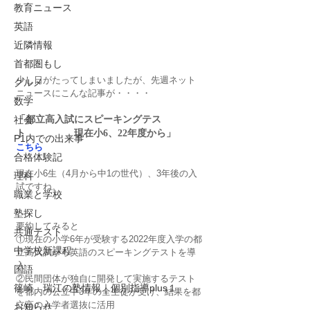
教育ニュース
英語
近隣情報
首都圏もし
少し日がたってしまいましたが、先週ネット
グルメ
ニュースにこんな記事が・・・・
数学
「都立高入試にスピーキングテス
社会
ト　　　　　現在小6、22年度から」
P1内での出来事
こちら
合格体験記
現在小6生（4月から中1の世代）、3年後の入
理科
試ですね。
職業と学校
塾探し
要約してみると
共通テスト
①現在の小学6年が受験する2022年度入学の都
中学校新課程
立高入試から英語のスピーキングテストを導
入
国語
②民間団体が独自に開発して実施するテスト
篠崎 瑞江の塾情報｜個別指導plus１
を都内の公立中3年の全生徒が受け、結果を都
立高の入学者選抜に活用
お知らせ