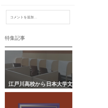
江戸川区からでも通え
晴海総合高校って
コメントを追加…
る上野高校ってどうな
な学校？最近人気
の？
活！！
特集記事
江戸川高校から日本大学文
理学部に合格 合格体験談