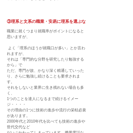
③理系と文系の職業・安易に理系を選ぶな
職業に就くつまり就職率がポイントになると
思いますが、
 よく「理系のほうが就職口が多い」とか言わ
れますが、
それは「専門的な分野を研究したり勉強する
から」で
ただ、専門が故、かなり深く精通していった
り、さらに勉強し続けることも要求されま
す。
それをしないと業界に生き残れない場合も多
く、
1つのことを達人になるまで続けるイメー
ジ・・・・
その理由の1つに技術の進歩や流行の栄枯必衰
があります。
2000年代と2010年代を比べても技術の進歩や
世代交代など
だいぶかわってしまっています。携帯電話な