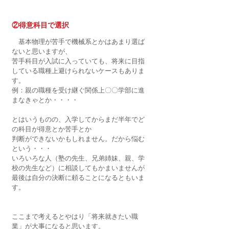
②得意科目で選択
　基本物理が苦手で機械系とかはあまり選ば
ないと思いますが、
苦手科目が入試に入っていても、将来に目指
している職種上避けられないケースもありま
す。
例：親の職種を受け継ぐ関係上〇〇学部に進
まなきゃとか・・・・
とはいうものの、入学してからまだ半年でど
の科目が得意とか苦手とか
判断ができないかもしれません。だから悩む
という・・・
いろいろな人（塾の先生、兄弟姉妹、親、学
校の先生など）に相談してもかまいませんが
最後は自分の決断に頼ることになるともいま
す。
ここまで考えるとやはり「将来就きたい職
業」が大事になると思います。