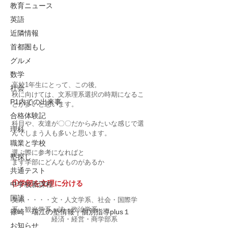
教育ニュース
英語
近隣情報
首都圏もし
グルメ
数学
高校1年生にとって、この後,
社会
秋に向けては、文系理系選択の時期になるこ
P1内での出来事
とが多いと思います。
合格体験記
科目や、友達が〇〇だからみたいな感じで選
理科
んでしまう人も多いと思います。
職業と学校
選ぶ際に参考になればと
塾探し
まず学部にどんなものがあるか
共通テスト
①学部を文理に分ける
中学校新課程
国語
文系・・・・文・人文学系、社会・国際学
系、観光学系、法・政治学系
篠崎 瑞江の塾情報｜個別指導plus１
　　　　　　経済・経営・商学部系
お知らせ