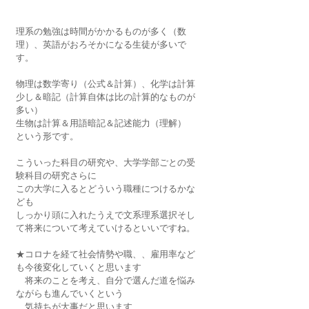
理系の勉強は時間がかかるものが多く（数
理）、英語がおろそかになる生徒が多いで
す。
物理は数学寄り（公式＆計算）、化学は計算
少し＆暗記（計算自体は比の計算的なものが
多い）
生物は計算＆用語暗記＆記述能力（理解）　
という形です。
こういった科目の研究や、大学学部ごとの受
験科目の研究さらに
この大学に入るとどういう職種につけるかな
ども
しっかり頭に入れたうえで文系理系選択そし
て将来について考えていけるといいですね。
★コロナを経て社会情勢や職、、雇用率など
も今後変化していくと思います
　将来のことを考え、自分で選んだ道を悩み
ながらも進んでいくという
　気持ちが大事だと思います