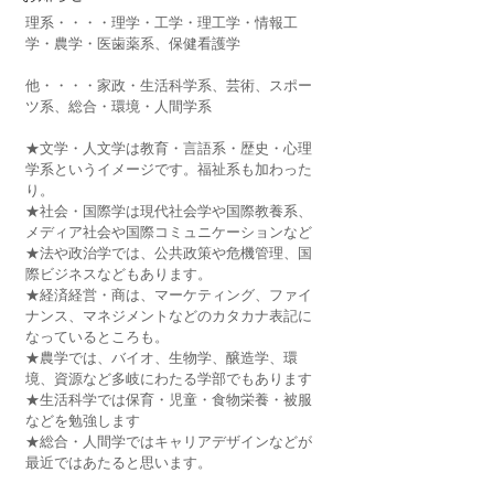
理系・・・・理学・工学・理工学・情報工
学・農学・医歯薬系、保健看護学
他・・・・家政・生活科学系、芸術、スポー
ツ系、総合・環境・人間学系
★文学・人文学は教育・言語系・歴史・心理
学系というイメージです。福祉系も加わった
り。
★社会・国際学は現代社会学や国際教養系、
メディア社会や国際コミュニケーションなど
★法や政治学では、公共政策や危機管理、国
際ビジネスなどもあります。
★経済経営・商は、マーケティング、ファイ
ナンス、マネジメントなどのカタカナ表記に
なっているところも。
★農学では、バイオ、生物学、醸造学、環
境、資源など多岐にわたる学部でもあります
★生活科学では保育・児童・食物栄養・被服
などを勉強します
★総合・人間学ではキャリアデザインなどが
最近ではあたると思います。