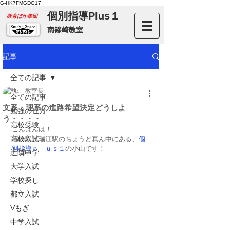
G-HK7FMGDG17
個別指導Plus１
​教育ばか集団
南篠崎教室
記事
全ての記事
教室長
全ての記事
文系・理系の進路希望決定どうしよ
勉強の仕方
う・・・・
高校受験
こんばんは！
高校入試
篠崎駅と瑞江駅のちょうど真ん中にある、
個
別指導ｐｌｕｓ１
の小山です！
近隣中学
大学入試
学校探し
都立入試
Vもぎ
中学入試