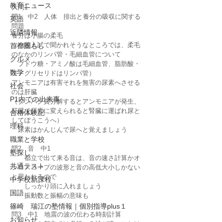
教育ニュース
大問1
問1　中2　人体　排出と養分の吸収に関する
英語
問題
近隣情報
養分は小腸の柔毛　　
（今後入試で聞かれそうなところでは、柔毛
首都圏もし
のなかのリンパ管・毛細血管について
グルメ
　ブドウ糖・アミノ酸は毛細血管、脂肪酸・
数学
モノグリセリドはリンパ管）
アンモニアは有害それを無害の尿素へさせる
社会
のは肝臓
P1内での出来事
（タンパク質分解するとアンモニアが発生、
肝臓で尿素に変えられると腎臓に運ばれ尿と
合格体験記
してぼうこうへ）
理科
　尿素はかんじんで尿へと覚えましょう
職業と学校
問2　音　中1
塾探し
　　都立で出て来る音は、音の速さ計算かオ
共通テスト
シロスコープの波形と音の高低大小しかない
と思われるので
中学校新課程
　　しっかり頭に入れましょう
国語
　　振動数と振幅の意味も
篠崎 瑞江の塾情報｜個別指導plus１
問3　中1　地震の波の伝わる時刻計算
お知らせ