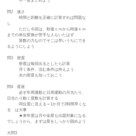
　　　今一度まとめよう
問2　速さ　
　　　時間と距離を正確に計算すれば問題な
し
　　　ただし今回は、秒速ｃｍから時速ｋｍ
までの単位変換が苦手な人もいたはず
　　　算数の力なのでそこは早いうちにでき
るようにしよう
問3　密度　
　　　密度は毎回出るとしたら計算
　　　浮く条件、沈む条件は抑えよう
　　　水の密度も知っておこう
問4　星座
　　　必ず年周運動と日周運動の月当たり、
日当たり動く度数を計算する
　　　同位置に見える＝1か月で2時間早くな
る　は大事
　　　★来年度は月や金星も出題対象になる
でしょうから、まずは星をしっかり固めよう
大問3　