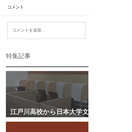
コメント
令和9年度都立高校入試
瑞江で効果的な個
コメントを追加…
日程
導法を活用する方
特集記事
江戸川高校から日本大学文
理学部に合格 合格体験談