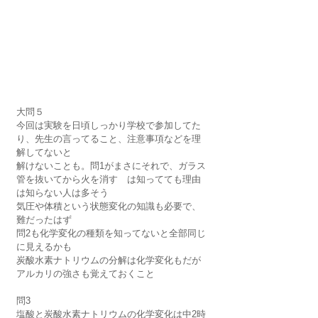
大問５
今回は実験を日頃しっかり学校で参加してた
り、先生の言ってること、注意事項などを理
解してないと
解けないことも。問1がまさにそれで、ガラス
管を抜いてから火を消す　は知ってても理由
は知らない人は多そう
気圧や体積という状態変化の知識も必要で、
難だったはず
問2も化学変化の種類を知ってないと全部同じ
に見えるかも
炭酸水素ナトリウムの分解は化学変化もだが
アルカリの強さも覚えておくこと
問3　
塩酸と炭酸水素ナトリウムの化学変化は中2時