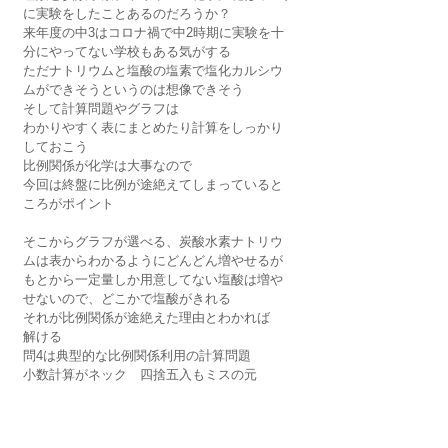
に実験をしたことあるのだろうか？
来年度の中3はコロナ禍で中2時期に実験を十
分にやってない学校もある気がする
ただナトリウムと塩酸の塩素で塩化カルシウ
ムができそうというのは想像できそう
そして計算問題やグラフは
わかりやすく表にまとめたり計算をしっかり
しておこう
比例関係が化学は大事なので
今回は終盤に比例が途絶えてしまっていると
ころがポイント
そこからグラフが選べる、炭酸水素ナトリウ
ムは表からわかるようにどんどん増やせるが
もとから一定量しか用意してない塩酸は増や
せないので、どこかで塩酸がきれる
それが比例関係が途絶えた理由とわかれば
解ける
問4は典型的な比例関係利用の計算問題
小数計算がネック　四捨五入もミスの元