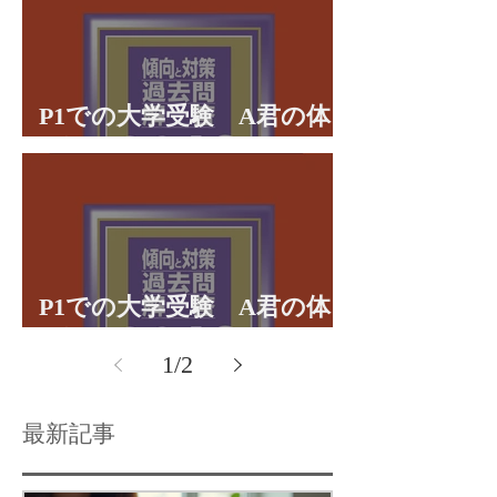
P1での大学受験 A君の体
験談パート２
P1での大学受験 A君の体
験談パート１
1
/
2
最新記事