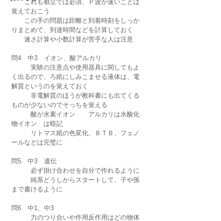
　　これも都立では必須、Ｐ波が速いことは
覚えておこう
　　この手の問題は距離と到着時刻をしっか
りまとめて、到達時間などを計算しておく
　　速さ計算や小数計算が苦手な人は注意
問4　中3　イオン、酸アルカリ
　　　実験の注意点や使用器具に関してもよ
く出るので、ろ紙にしみこませる液体は、電
解質というのを覚えておく
　　　非電解質のほうが教科書にも出てくる
ものが少ないのでそっちを覚える
　　　酸が水素イオン　　アルカリは水酸化
物イオン　は暗記
　　　リトマス紙の色変化、ＢＴＢ、フェノ
ールなどは完璧に
問5　中3　遺伝
　　　必ず掛け合わせを自分で作れるように
　　　純系どうしからスタートして、子や孫
まで書けるように
問6　中1、中3
　　　力のつり合いや作用反作用はどの物体