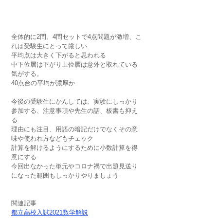
全体的に2問、4問セットで4点問題が激増、こ
れは受験生にとって厳しい
平均点は大きく下がると思われる
中下位層は下がり上位層は意外と取れている
気がする。
40点台の平均が濃厚か
今後の受験生にかんしては、実験にしっかり
参加する、注意事項や先生の話、板書も抑え
る
理由にも注目、用語の暗記だけでなくその意
味や使われ方などもチェック
計算を解けるようにするために小数計算を得
意にする
今回出なかった単元やコロナ禍で出題見送り
になった範囲もしっかりやりましょう
関連記事　
都立高校入試2021数学解説