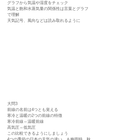
グラフから気温や湿度をチェック
気温と飽和水蒸気量の関係性は言葉とグラフ
で理解
天気記号、風向などは読み取れるように
大問3
前線の名前は4つとも覚える
寒冷と温暖の2つの前線の特徴
寒冷前線⇔温暖前線
高気圧⇔低気圧
この比較できるようにしましょう
4つの季節の日本の天気の違い、＆梅雨時、秋