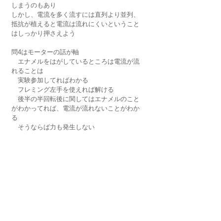
しまうのもあり
しかし、電流を多く流すには直列より並列、
抵抗が植えると電流は流れにくいということ
はしっかり押さえよう
問4はモーターの話が軸
　エナメルをはがしているところは電流が流
れることは　
　実験参加してればわかる
　フレミング左手を使えれば解ける
　後半の半回転後に関してはエナメルのこと
がわかってれば、電流が流れないことがわか
る
　そうならば力も発生しない