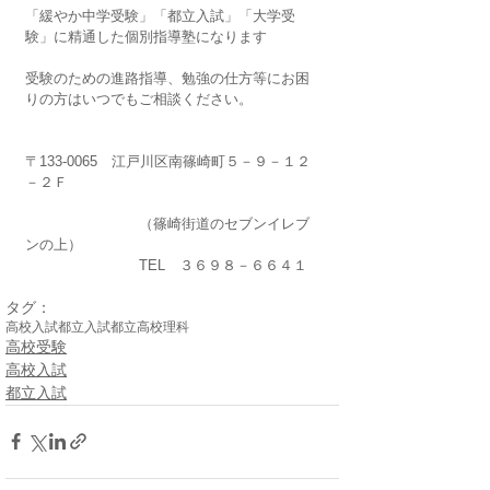
「緩やか中学受験」「都立入試」「大学受
験」に精通した個別指導塾になります
受験のための進路指導、勉強の仕方等にお困
りの方はいつでもご相談ください。
〒133-0065　江戸川区南篠崎町５－９－１２
－２Ｆ
　　　　　　　　（篠崎街道のセブンイレブ
ンの上）
　　　　　　　　TEL　３６９８－６６４１
タグ：
高校入試
都立入試
都立高校
理科
高校受験
高校入試
都立入試