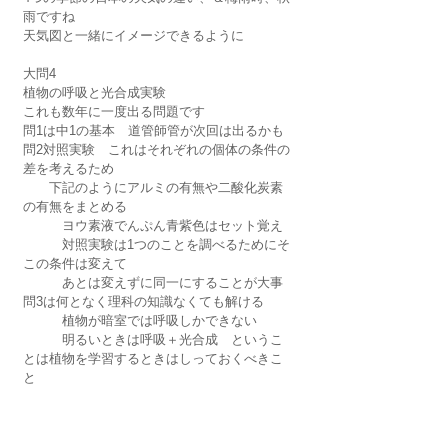
雨ですね
天気図と一緒にイメージできるように
大問4　
植物の呼吸と光合成実験　
これも数年に一度出る問題です
問1は中1の基本　道管師管が次回は出るかも
問2対照実験　これはそれぞれの個体の条件の
差を考えるため
　　下記のようにアルミの有無や二酸化炭素
の有無をまとめる
　　　ヨウ素液でんぷん青紫色はセット覚え
　　　対照実験は1つのことを調べるためにそ
この条件は変えて
　　　あとは変えずに同一にすることが大事
問3は何となく理科の知識なくても解ける
　　　植物が暗室では呼吸しかできない
　　　明るいときは呼吸＋光合成　というこ
とは植物を学習するときはしっておくべきこ
と