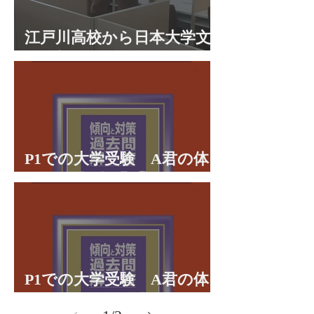
江戸川高校から日本大学文
理学部に合格 合格体験談
P1での大学受験 A君の体
験談パート２
P1での大学受験 A君の体
験談パート１