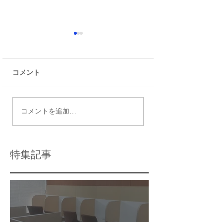
コメント
瑞江で最適な個別指導
令和9年度都立高
コメントを追加…
塾の選び方と個別指導
日程
学習のメリット
特集記事