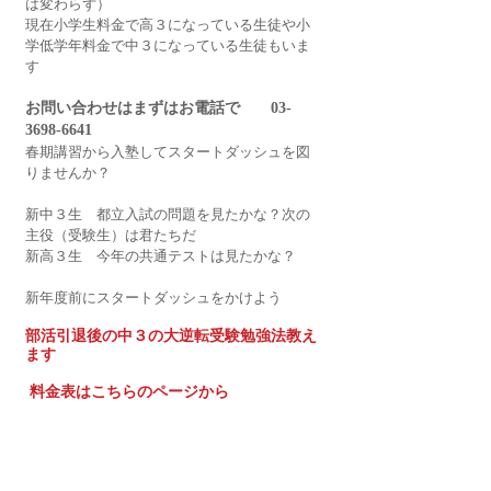
は変わらず）
現在小学生料金で高３になっている生徒や小
学低学年料金で中３になっている生徒もいま
す
お問い合わせはまずはお電話で　　03-
3698-6641
春期講習から入塾してスタートダッシュを図
りませんか？
新中３生　都立入試の問題を見たかな？次の
主役（受験生）は君たちだ
新高３生　今年の共通テストは見たかな？
新年度前にスタートダッシュをかけよう
部活引退後の中３の大逆転受験勉強法教え
ます
料金表はこちらのページから