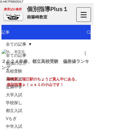
G-HK7FMGDG17
個別指導Plus１
​教育ばか集団
南篠崎教室
記事
全ての記事
教室長
全ての記事
２０２４年春、都立高校受験 偏差値ランキ
勉強の仕方
ング
高校受験
高校入試
篠崎駅と瑞江駅のちょうど真ん中にある、
個別指導ｐｌｕｓ１の小山です！
近隣中学
大学入試
学校探し
都立入試
Vもぎ
中学入試