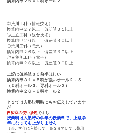
換算内申２６＝９科オール２
◎荒川工科（情報技術）　
換算内申２７以上　偏差値３１以上
◎足立工科（総合技術）　
換算内申２６以上　偏差値３０以上
◎荒川工科（電気）　　　
換算内申２６以上　偏差値３０以上
◎★荒川工科（電子）　　　
換算内申２６以上　偏差値３０以上
上記は偏差値３０前半ほしい
換算内申３１＝５科が強いオール２．５
（５科オール３、専科オール２）
換算内申２６＝９科オール２
Ｐ１では入塾説明時にもお伝えしています
が
自習室の使い放題
ですし、
授業料は入塾時の学年の授業料で、上級学
年になっても上がりません
（若い学年に入塾して、高３までいても費用