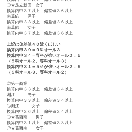
◎★足立新田　女子　
換算内申３７以上　偏差値３６以上
南葛飾　　男子
換算内申３３以上　偏差値３６以上
南葛飾　　女子　
換算内申３７以上　偏差値３６以上
上記は偏差値４０近くほしい
換算内申３９＝９科オール３
換算内申３４＝専科が強いオール２．５
（５科オール２、専科オール３）
換算内申３１＝５科が強いオール２．５
（５科オール３、専科オール２）
◎第一商業　　　　　
換算内申３３以上　偏差値３４以上
淵江　　　男子　　
換算内申３３以上　偏差値３４以上
◎淵江　　　女子　　
換算内申３６以上　偏差値３４以上
◎★葛西南　　男子　
換算内申３１以上　偏差値３３以上
◎★葛西南　　女子　