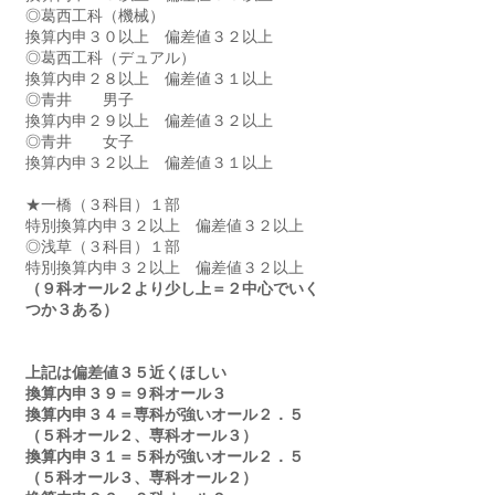
◎葛西工科（機械）　
換算内申３０以上　偏差値３２以上
◎葛西工科（デュアル）　
換算内申２８以上　偏差値３１以上
◎青井　　男子　　　
換算内申２９以上　偏差値３２以上
◎青井　　女子　　　
換算内申３２以上　偏差値３１以上
★一橋（３科目）１部　　
特別換算内申３２以上　偏差値３２以上
◎浅草（３科目）１部　　　
特別換算内申３２以上　偏差値３２以上
（９科オール２より少し上＝２中心でいく
つか３ある）
上記は偏差値３５近くほしい
換算内申３９＝９科オール３
換算内申３４＝専科が強いオール２．５
（５科オール２、専科オール３）
換算内申３１＝５科が強いオール２．５
（５科オール３、専科オール２）