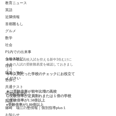
教育ニュース
英語
近隣情報
首都圏もし
グルメ
数学
社会
P1内での出来事
合格体験記
来春の都立高校入試を控える新中3生むけに
今春の入試の受験難易度を確認しておきまし
理科
ょう
職業と学校
今年人気だった学校のチェックにお役立て
ください
塾探し
共通テスト
★は受験倍率が
前年比増
の高校　　
中学校新課程
◎受験倍率が
定員割れまたは１倍の
学校
〇受験倍率が
1.50倍
以上
国語
●受験倍率が
1.80倍
以上
篠崎 瑞江の塾情報｜個別指導plus１
お知らせ