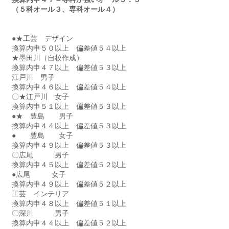
（５科オール３、専科オール４）
●★工芸　デザイン　　　
換算内申５０以上　偏差値５４以上
★墨田川（自校作成）　
換算内申４７以上　偏差値５３以上
江戸川　男子　
換算内申４６以上　偏差値５４以上
〇★江戸川　女子　
換算内申５１以上　偏差値５３以上
●★　豊島　　男子　
換算内申４４以上　偏差値５３以上
●　　豊島　　女子　
換算内申４９以上　偏差値５３以上
〇広尾　　　男子　
換算内申４５以上　偏差値５２以上
●広尾　　　女子　
換算内申４９以上　偏差値５２以上
工芸　インテリア　　
換算内申４８以上　偏差値５１以上
〇深川　　　男子　
換算内申４４以上　偏差値５２以上