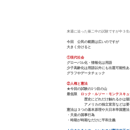
来週に迫った篠二中の試験ですが中３生
今回　公民の範囲は広いのですが
大きく分けると
①現代社会
グローバル化・情報化は用語
少子高齢化は用語以外にも出題可能性あ
グラフやデータチェック
②人権と憲法
★今回の試験の1つ目の山
最低限　
ロック・ルソー・モンテスキュ
　　　　　歴史にどれだけ触れるかは疑
　　　　　アメリカの独立宣言などは要
憲法は３つの基本原理や大日本帝国憲法
・天皇の国事行為
・時期が時期なだけに平和主義