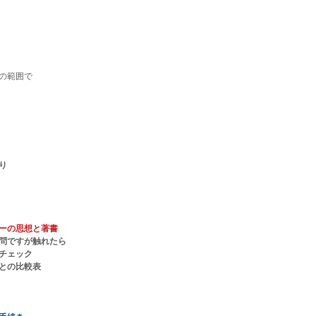
の範囲で
り
ーの思想と著書
問ですが触れたら
チェック
との比較表