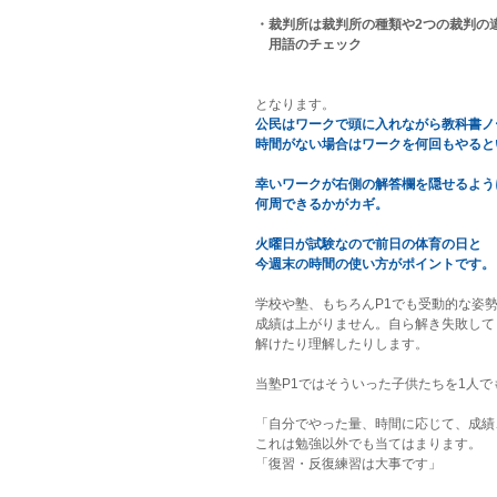
・裁判所は裁判所の種類や2つの裁判の
　用語のチェック
となります。
公民はワークで頭に入れながら教科書ノ
時間がない場合はワークを何回もやると
幸いワークが右側の解答欄を隠せるよう
何周できるかがカギ。
火曜日が試験なので前日の体育の日と
今週末の時間の使い方がポイントです。
学校や塾、もちろんP1でも受動的な姿
成績は上がりません。自ら解き失敗して
解けたり理解したりします。
当塾P1ではそういった子供たちを1人
「自分でやった量、時間に応じて、成績
これは勉強以外でも当てはまります。
「復習・反復練習は大事です」