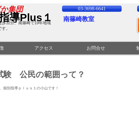
ばか集団
03-3698-6641
指導Plus１
南篠崎教室
歩12分、南篠崎で19
年地域
です。
特徴
アクセス
お問合せ
試験 公民の範囲って？
、個別指導ｐｌｕｓ１の小山です！