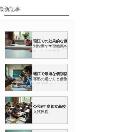
最新記事
瑞江での効果的な個
別指導で学習効果を
最大化する方法
瑞江で最適な個別指
導塾の選び方と個別
指導学習のメリット
令和9年度都立高校
入試日程