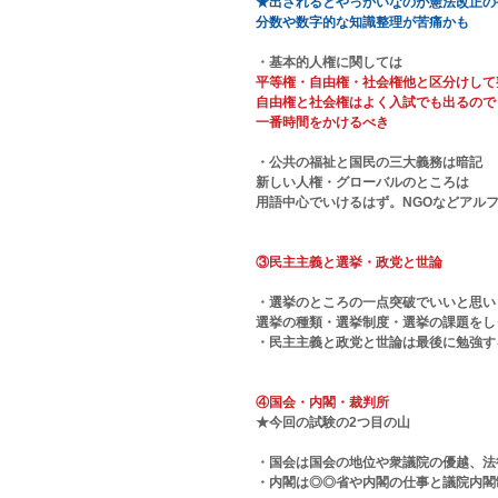
★出されるとやっかいなのが憲法改正の
分数や数字的な知識整理が苦痛かも
・基本的人権に関しては
平等権・自由権・社会権他と区分けして
自由権と社会権はよく入試でも出るので
一番時間をかけるべき
・公共の福祉と国民の三大義務は暗記
新しい人権・グローバルのところは
用語中心でいけるはず。NGOなどアル
③民主主義と選挙・政党と世論
・選挙のところの一点突破でいいと思い
選挙の種類・選挙制度・選挙の課題をし
・民主主義と政党と世論は最後に勉強す
④国会・内閣・裁判所
★今回の試験の2つ目の山
・国会は国会の地位や衆議院の優越、法
・内閣は◎◎省や内閣の仕事と議院内閣