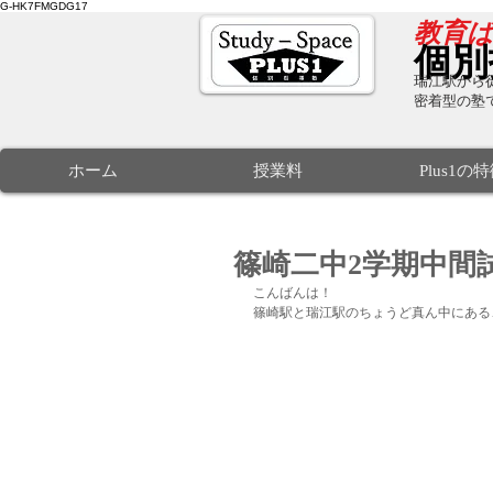
G-HK7FMGDG17
​教育
個別
瑞江駅から徒
密着型の塾
ホーム
授業料
Plus1の
篠崎二中2学期中間
こんばんは！
篠崎駅と瑞江駅のちょうど真ん中にある