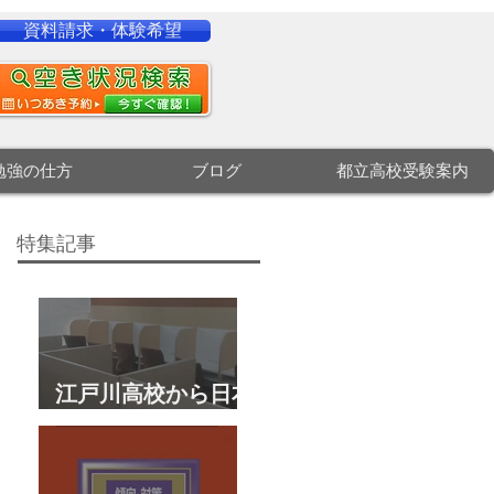
資料請求・体験希望
勉強の仕方
ブログ
都立高校受験案内
特集記事
江戸川高校から日本
大学文理学部に合
格 合格体験談