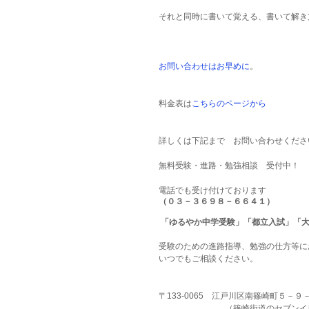
それと同時に書いて覚える、書いて解き
お問い合わせはお早めに
。
料金表は
こちらのページから
詳しくは下記まで　お問い合わせくださ
無料受験・進路・勉強相談　受付中！
電話でも受け付けております
（０３－３６９８－６６４１）
 「ゆるやか中学受験」「都立入試」「
受験のための進路指導、勉強の仕方等に
いつでもご相談ください。
〒133-0065　江戸川区南篠崎町５－
　　　　　　　　（篠崎街道のセブンイ