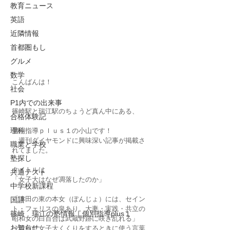
教育ニュース
英語
近隣情報
首都圏もし
グルメ
数学
こんばんは！
社会
P1内での出来事
篠崎駅と瑞江駅のちょうど真ん中にある、
合格体験記
理科
個別指導ｐｌｕｓ１の小山です！
　週刊ダイヤモンドに興味深い記事が掲載さ
職業と学校
れてました。
塾探し
タイトルは
共通テスト
「女子大はなぜ凋落したのか」
中学校新課程
「津田の東の本女（ぽんじょ）には、セイン
国語
ト・フェリスの泉あり。大妻・実践・共立の
篠崎 瑞江の塾情報｜個別指導plus１
昭和女の白百合は武蔵野跡に咲き乱れる」
お知らせ
一昔前に女子大くくりをするときに使う言葉