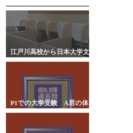
江戸川高校から日本大学文
理学部に合格 合格体験談
P1での大学受験 A君の体
験談パート２