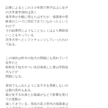
記事によるとこの２０年間で男子以上に女子
の大学進学傾向は高く
進学率が大幅に増えたはずだが、保護者や受
験者のニーズに対応できていなかったという
わけで
その結果同じようなこともしくはより興味深
いことをやっている
共学大学へとシフトチェンジしていったわけ
である。
この傾向は昨今の短大の閉鎖にも現れていて
近年だと
昭和女子短大やつい先日発表した青山学院短
大などが
閉鎖になる。
冒頭でもふれたように女子大を受験しないの
は親の意向もある。
親が女子大出身とか親戚がなどで影響を受け
ての受験が
減ってきている。現在の高３世代の保護者は