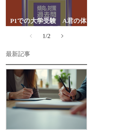
P1での大学受験 A君の体
験談パート１
1
/
2
最新記事