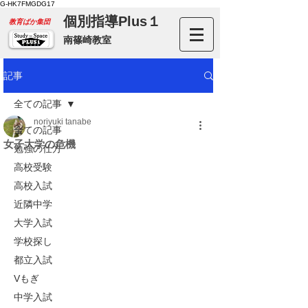
G-HK7FMGDG17
個別指導Plus１
​教育ばか集団
南篠崎教室
記事
全ての記事
noriyuki tanabe
全ての記事
女子大学の危機
勉強の仕方
高校受験
高校入試
近隣中学
大学入試
学校探し
都立入試
Vもぎ
中学入試