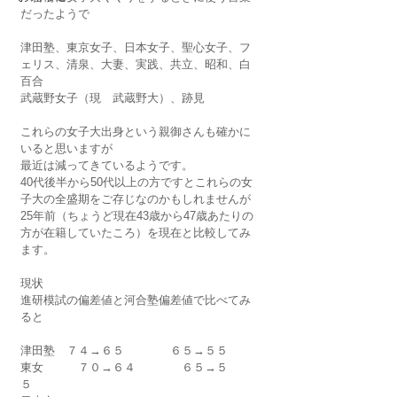
だったようで
津田塾、東京女子、日本女子、聖心女子、フ
ェリス、清泉、大妻、実践、共立、昭和、白
百合
武蔵野女子（現　武蔵野大）、跡見
これらの女子大出身という親御さんも確かに
いると思いますが
最近は減ってきているようです。
40代後半から50代以上の方ですとこれらの女
子大の全盛期をご存じなのかもしれませんが
25年前（ちょうど現在43歳から47歳あたりの
方が在籍していたころ）を現在と比較してみ
ます。
現状
進研模試の偏差値と河合塾偏差値で比べてみ
ると　　　
津田塾　７４→６５　　　　６５→５５
東女　　　７０→６４　　　　６５→５
５　　　