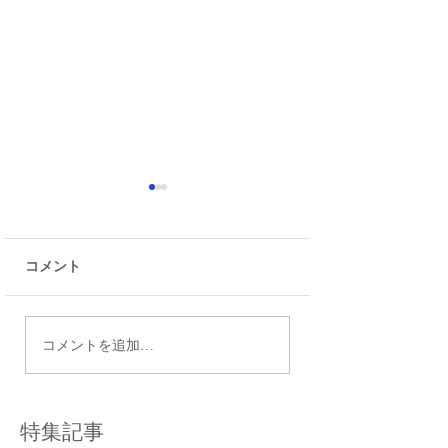
コメント
江戸川高校から日本大
共通テスト前日の
コメントを追加…
学文理学部に合格 合
点
格体験談
特集記事