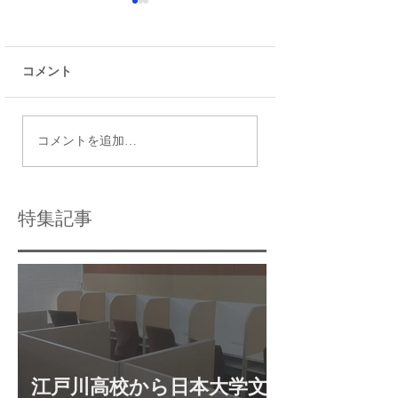
コメント
令和9年度都立高校入試
瑞江で効果的な個
コメントを追加…
日程
導法を活用する方
特集記事
江戸川高校から日本大学文