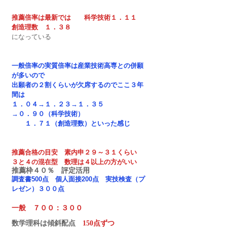
推薦倍率は最新では　　科学技術１．１１
創造理数　１．３８
になっている　
一般倍率の実質倍率は産業技術高専との併願
が多いので
出願者の２割くらいが欠席するのでここ３年
間は
１．０４→１．２３→１．３５　
→０．９０（科学技術）　　
　　１．７１（創造理数）といった感じ
推薦合格の目安　素内申２９～３１くらい　
３と４の混在型　数理は４以上の方がいい
推薦枠４０％　評定活用
調査書500点　個人面接200点　実技検査（プ
レゼン）３００点
一般　７００：３００
数学理科は傾斜配点　
150点ずつ