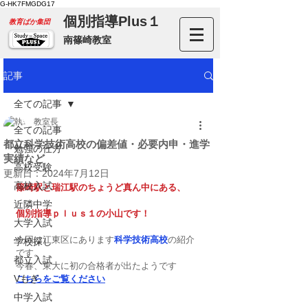
G-HK7FMGDG17
個別指導Plus１
​教育ばか集団
南篠崎教室
記事
全ての記事
教室長
全ての記事
都立科学技術高校の偏差値・必要内申・進学
勉強の仕方
実績など
高校受験
更新日：
2024年7月12日
高校入試
篠崎駅と瑞江駅のちょうど真ん中にある、
近隣中学
個別指導ｐｌｕｓ１の小山です！
大学入試
今回は江東区にあります
科学技術高校
の紹介
学校探し
です。
都立入試
今春、東大に初の合格者が出たようです　
Vもぎ
こちらをご覧ください
中学入試