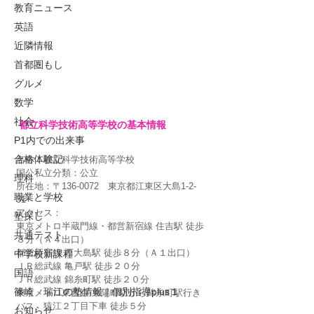
教育ニュース
英語
近隣情報
首都圏もし
グルメ
数学
社会
都立科学技術高等学校
の基本情報
P1内での出来事
合格体験記
名称：都立科学技術高等学校
国公私立分類：公立
理科
所在地：〒136-0072　東京都江東区大島1-2-
職業と学校
31
アクセス：
塾探し
東京メトロ半蔵門線・都営新宿線 住吉駅 徒歩
共通テスト
８分（Ａ４出口）
都営新宿線 西大島駅 徒歩８分（Ａ１出口）
中学校新課程
ＪＲ総武線 亀戸駅 徒歩２０分
国語
ＪＲ総武線 錦糸町駅 徒歩２０分
篠崎 瑞江の塾情報｜個別指導plus１
東京メトロ東西線 東陽町駅から錦糸町駅行き
バス、猿江２丁目下車 徒歩５分
お知らせ