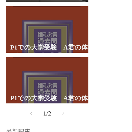
理学部に合格 合格体験談
P1での大学受験 A君の体
験談パート２
P1での大学受験 A君の体
験談パート１
1
/
2
最新記事