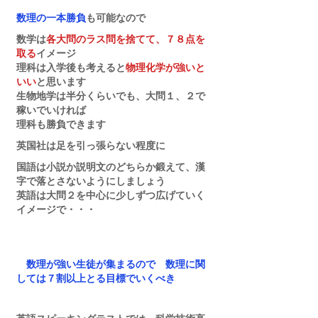
数理の一本勝負
も可能なので
数学は
各大問のラス問を捨てて、７８点を
取る
イメージ
理科は入学後も考えると
物理化学が強いと
いい
と思います
生物地学は半分くらいでも、大問１、２で
稼いでいければ
理科も勝負できます
英国社は足を引っ張らない程度に
国語は小説か説明文のどちらか鍛えて、漢
字で落とさないようにしましょう
英語は大問２を中心に少しずつ広げていく
イメージで・・・
　数理が強い生徒が集まるので　数理に関
しては７割以上とる目標でいくべき