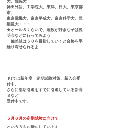
大、独協大
神田外語、工学院大、東洋、日大、東京都
市、
東京電機大、帝京平成大、帝京科学大、亜
細亜大・・・
★オール３くらいで、理数が好きな子は説
明会などに行ってみよう
　偏差値は５０を目指していくと合格を手
繰り寄せられるよ
 P1では新年度　定期試験対策、新入会受
付中。
さらに部活引退をすでに引退している新高
３など
受付中です。
５月６月の定期試験に向けて
という方もお待ちしています。