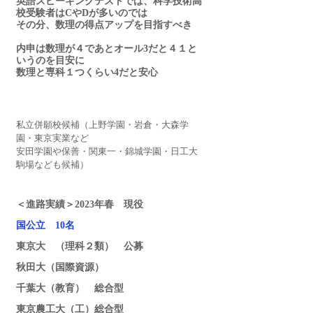
英語スピーキングテストでは、科学技術高
校受験者はCやDが多いのでは
その分、数理の得点アップを目指すべき
内申は数理が４であとオール3だと４１と
いうのを目安に
数理と専科１つくらい4だと安心
私立併願校候補（上野学園・岩倉・大森学
園・東京実業など
安田学園や保善・関東一・錦城学園・日工大
駒場なども候補）
＜進路実績＞2023年春　現役
国公立　10名
東京大　（理科２類）　公募
秋田大（国際資源）
千葉大（教育）　総合型
東京農工大（工）総合型