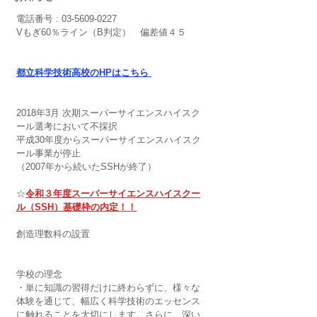
電話番号 : 03-5609-0227 
Vもぎ60％ライン（B判定）　偏差値４５
都立科学技術高校のHPはこちら
2018年3月 次期スーパーサイエンスハイスク
ール選考において不採択
平成30年度からスーパーサイエンスハイスク
ール事業が停止
（2007年から続いたSSHが終了）
☆
令和３年度スーパーサイエンスハイスクー
ル（SSH）基礎枠の内定！！
創造理数科の設置
学校の理念
・単に知識の習得だけに終わらずに、様々な
体験を通じて、幅広く科学技術のエッセンス
に触れることを大切にします。さらに、深い