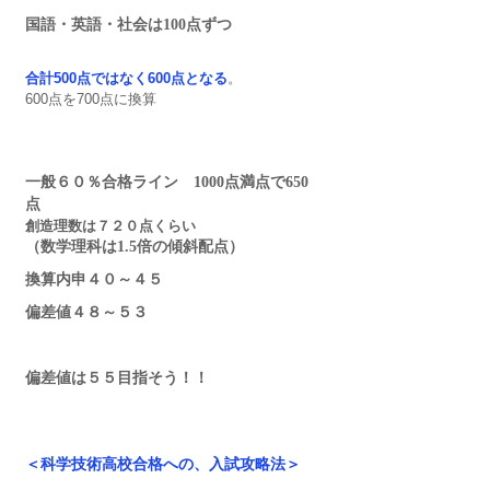
国語・英語・社会は100点ずつ
合計500点ではなく600点となる
。
600点を700点に換算
一般６０％合格ライン　1000点満点で650
点
創造理数は７２０点くらい
（数学理科は1.5倍の傾斜配点）　
換算内申４０～４５
偏差値４８～５３
偏差値は５５目指そう！！
＜科学技術高校合格への、入試攻略法＞