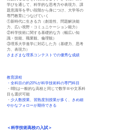
学びを通して、科学的な思考力や表現力、課
題意識等を早い段階から身につけ、大学等の
専門教育につなげていく
①新時代に生きる力（創造性、問題解決能
力、広い視野・コミュニケーション能力）
②科学技術に関する基礎的な力（幅広い知
識・技能、職業観、倫理観）
③理系大学進学に対応した力（基礎力、思考
力、表現力）
さまざまな理系コンテストでの優秀な成績
教育課程
・全科目の約20%が科学技術科の専門科目
・8割は一般的な高校と同じで数学Ⅲや文系科
目も選択可能
・
少人数授業、習熟度別授業が多く、きめ細
やかなフォローが期待できる
＜科学技術高校の入試＞