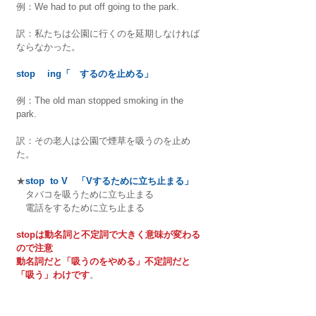
例：We had to put off going to the park.
訳：私たちは公園に行くのを延期しなければ
ならなかった。
stop 　ing「　するのを止める」
例：The old man stopped smoking in the 
park.
訳：その老人は公園で煙草を吸うのを止め
た。
★
stop  to V　「Vするために立ち止まる」
　タバコを吸うために立ち止まる
　電話をするために立ち止まる
stopは動名詞と不定詞で大きく意味が変わる
ので注意
動名詞だと「吸うのをやめる」不定詞だと
「吸う」わけです
。