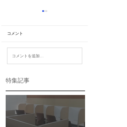
コメント
晴海総合高校ってどん
昔は女子が特に倍
コメントを追加…
な学校？最近人気復
し今も女子人気高
活！！
男子も人気復活本
校ってどんなとこ
特集記事