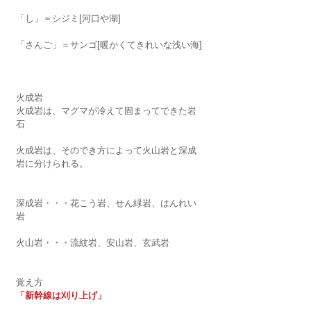
「し」＝シジミ[河口や湖]
「さんご」＝サンゴ[暖かくてきれいな浅い海]
火成岩
火成岩は、マグマが冷えて固まってできた岩
石
火成岩は、そのでき方によって火山岩と深成
岩に分けられる。
深成岩・・・花こう岩、せん緑岩、はんれい
岩
火山岩・・・流紋岩、安山岩、玄武岩
覚え方
「新幹線は刈り上げ」