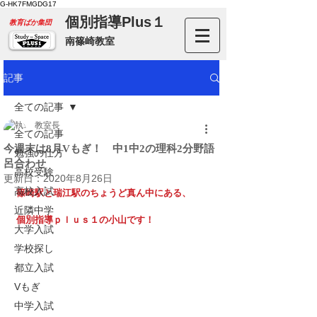
G-HK7FMGDG17
個別指導Plus１
​教育ばか集団
南篠崎教室
記事
全ての記事
教室長
全ての記事
今週末は8月Vもぎ！ 中1中2の理科2分野語
勉強の仕方
呂合わせ
高校受験
更新日：
2020年8月26日
高校入試
篠崎駅と瑞江駅のちょうど真ん中にある、
近隣中学
個別指導ｐｌｕｓ１の小山です！
大学入試
学校探し
都立入試
Vもぎ
中学入試