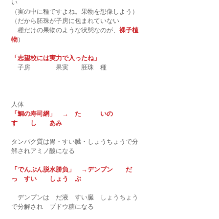
い
（実の中に種ですよね。果物を想像しよう）
（だから胚珠が子房に包まれていない
　種だけの果物のような状態なのが、
裸子植
物
）
「志望校には実力で入ったね」
　子房　　　　果実　　胚珠　種
人体
「鯛の寿司網」　→　た　　　いの　　
す　　し　　あみ
タンパク質は胃・すい臓・しょうちょうで分
解されアミノ酸になる
「でんぷん脱水勝負」　→デンプン　　だ
っ　すい　　しょう　ぶ
　デンプンは　だ液　すい臓　しょうちょう
で分解され　ブドウ糖になる