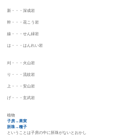
新・・・深成岩
幹・・・花こう岩
線・・・せん緑岩
は・・・はんれい岩
刈・・・火山岩
り・・・流紋岩
上・・・安山岩
げ・・・玄武岩
植物
子房→果実
胚珠→種子
ということは子房の中に胚珠がないとおかし