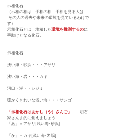
示相化石
（示相の相は　手相の相　手相を見る人は
 その人の過去や未来の環境を見ているわけで
す）
示相化石とは、堆積した
環境を推測するの
に
手助けとなる化石。
示相化石
浅い海・砂浜・・・アサリ
浅い海・岩・・・カキ
河口・湖・・シジミ
暖かくきれいな浅い海・・・サンゴ
「示相化石はあかし（や）さんご」
　　明石
家さんま的に覚えましょう
「あ」＝アサリ[浅い海･砂浜]
「か」＝カキ[浅い海･岩場]