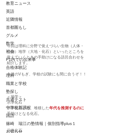
教育ニュース
英語
近隣情報
首都圏もし
グルメ
数学
今回は理科に分野で覚えづらい生物（人体・
社会
植物）地学（大地・化石）といったところを
覚えていくときの手助けになる語呂合わせを
P1内での出来事
紹介します。
合格体験記
今後のVもぎ、学校の試験にも間に合うぞ！！
理科
職業と学校
塾探し
＜地学＞
共通テスト
示準化石
中学校新課程
示準化石とは、堆積した
年代を推測するのに
手助けとなる化石。
国語
篠崎 瑞江の塾情報｜個別指導plus１
示準化石
お知らせ