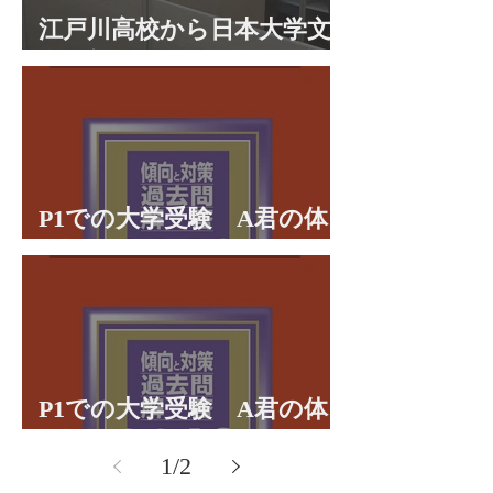
江戸川高校から日本大学文
理学部に合格 合格体験談
P1での大学受験 A君の体
験談パート２
P1での大学受験 A君の体
験談パート１
1
/
2