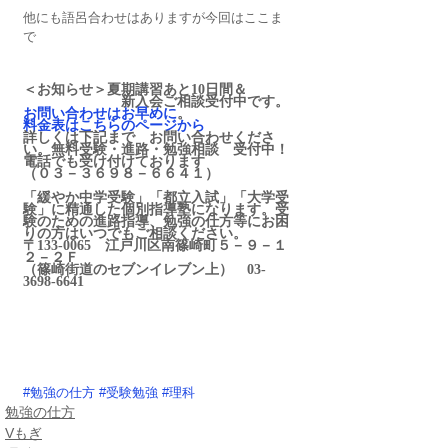
他にも語呂合わせはありますが今回はここま
で
＜お知らせ＞夏期講習あと10日間＆
　　　　　　　新入会ご相談受付中です。
お問い合わせはお早めに
。
料金表はこちらのページから
詳しくは下記まで　お問い合わせくださ
い。無料受験・進路・勉強相談　受付中！
電話でも受け付けております
（０３－３６９８－６６４１） 
「緩やか中学受験」「都立入試」「大学受
験」に精通した個別指導塾になります。受
験のための進路指導、勉強の仕方等にお困
りの方はいつでもご相談ください。
〒133-0065　江戸川区南篠崎町５－９－１
２－２Ｆ　　　　　　　　
（篠崎街道のセブンイレブン上）　03-
3698-6641　
#勉強の仕方
#受験勉強
#理科
勉強の仕方
Vもぎ