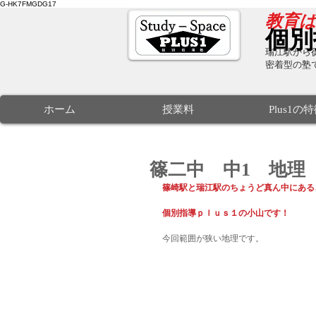
G-HK7FMGDG17
​教育
個別
瑞江駅から徒
密着型の塾
ホーム
授業料
Plus1の
篠二中 中1 地理
篠崎駅と瑞江駅のちょうど真ん中にある
個別指導ｐｌｕｓ１の小山です！
今回範囲が狭い地理です。