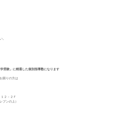
い。
大学受験」に精通した個別指導塾になります
お困りの方は
９－１２－２Ｆ
レブンの上）