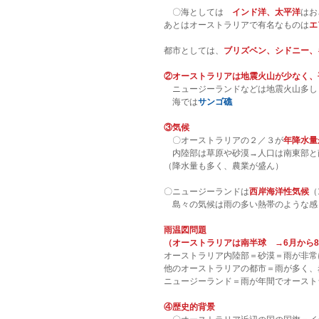
　〇海としては　
インド洋、太平洋
はお
あとはオーストラリアで有名なものは
エ
都市としては、
ブリズベン、シドニー、
②オーストラリアは地震火山が少なく、
　ニュージーランドなどは地震火山多し
　海では
サンゴ礁
③気候
　〇オーストラリアの２／３が
年降水量
　内陸部は草原や砂漠→人口は南東部と
（降水量も多く、農業が盛ん）
〇ニュージーランドは
西岸海洋性気候
（
　島々の気候は雨の多い熱帯のような感
雨温図問題
（オーストラリアは南半球　→6月から
オーストラリア内陸部＝砂漠＝雨が非常
他のオーストラリアの都市＝雨が多く、
ニュージーランド＝雨が年間でオースト
④歴史的背景