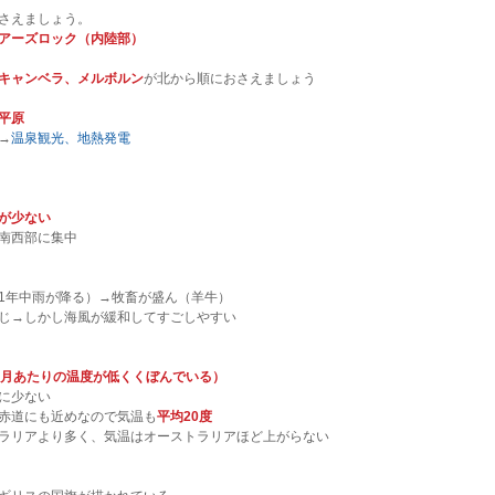
さえましょう。
アーズロック（内陸部）
キャンベラ、メルボルン
が北から順におさえましょう
平原
→
温泉観光、地熱発電
が少ない
南西部に集中
1年中雨が降る）→牧畜が盛ん（羊牛）
じ→しかし海風が緩和してすごしやすい
8月あたりの温度が低くくぼんでいる）
に少ない
赤道にも近めなので気温も
平均20度
ラリアより多く、気温はオーストラリアほど上がらない