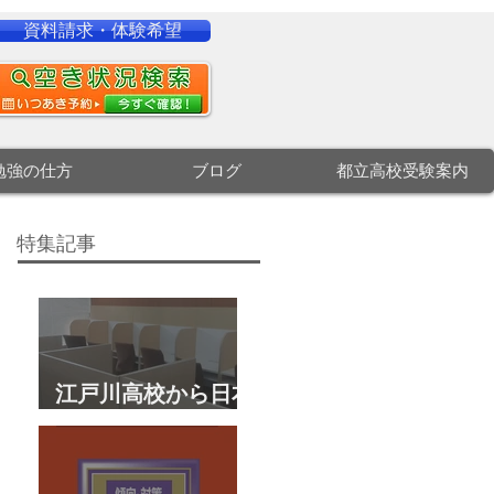
資料請求・体験希望
勉強の仕方
ブログ
都立高校受験案内
特集記事
江戸川高校から日本
大学文理学部に合
格 合格体験談