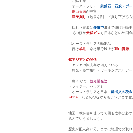
　〇鉱工業
　オーストラリア＝
鉄鉱石・石炭・ボー
　鉱山資源
が豊富
　露天掘り
（地表を削って掘り下げる方
　採れた資源は
鉄道で
港まで運ばれ輸出
　そのほか
天然ガス
も日本などの外国企
〇オーストラリアの輸出品
　昔は
羊毛
、今は半分以上が
鉱山資源、
⑥アジアとの関係
　アジアの観光客が増えている
　観光・修学旅行・ワーキングホリデー
　島々では　
観光業発達
（フィジー、パラオ）
　オーストラリアと日本　
輸出入の税金
APEC
　などのつながりもアジアとオセ
地図＋教科書を使って何回も太字は必ず
覚えていきましょう。
歴史が配点高い分、まずは地理での取り