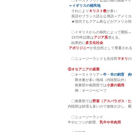
　〇オーストラリア近辺の国の国旗＝イ
＝イギリスの植民地
　それにより
キリスト教
が多い
　英語やフランス語も公用語＝アメリカ
　★現代でもグアム島などがアメリカ領
　〇イギリスからの移民によって開拓→
　1970年以降は
アジア系
増える。
　結果的に
多文化社会
アボリジニー
が先住民として尊重され
　〇ニュージーランドも先住民
マオリ
の
⑤オセアニアの産業
　〇オーストラリア＝
牛・羊の飼育　肉
　　降水量が多い地域（内陸部以外）
　　南東部や南西部では
小麦の栽培
　　例：オージービーフ
　〇南東部では
野菜（アスパラガス・た
内陸部は砂漠も多いので放牧が少し、農
　〇ニュージーランド
牛やヒツジの飼育、
乳牛や羊肉用