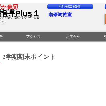
ばか集団
03-3698-6641
指導Plus１
南篠崎教室
歩12分、南篠崎で19
年地域
です。
特徴
アクセス
お問合せ
 2学期期末ポイント
、