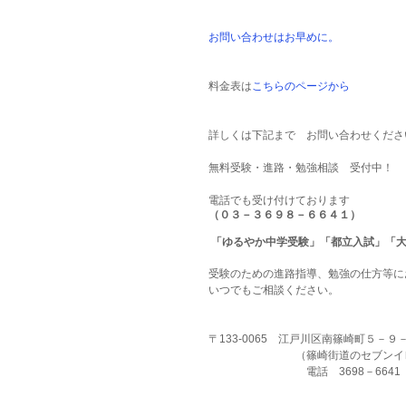
お問い合わせはお早めに。
料金表は
こちらのページから
詳しくは下記まで　お問い合わせくださ
無料受験・進路・勉強相談　受付中！
電話でも受け付けております
（０３－３６９８－６６４１）
 「ゆるやか中学受験」「都立入試」「
受験のための進路指導、勉強の仕方等に
いつでもご相談ください。
〒133-0065　江戸川区南篠崎町５－
　　　　　　　　（篠崎街道のセブンイ
　　　　　　　　　電話　3698－6641