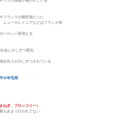
ギリスの国旗が描かれている
やフランスの植民地だった
　ニューカレドニアなどはフランス領
ヨーロッパ系増える
る社会に少しずつ変化
地位向上が少しずつされている
牛や羊毛用
まねぎ、ブロッコリー）
業もあまり行われてない