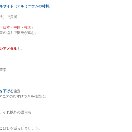
キサイト（アルミニウムの材料）
法）で採掘
（日本・中国・韓国）
業の協力で開発が進む。
レアメタル
も。
留学
を下げる
協定
アニアのむずびつきを強固に。
、それ以外の語句も
こぼしを減らしましょう。