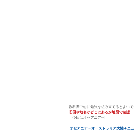
教科書中心に勉強を組み立てるとよいで
①国や地名がどこにあるか地図で確認
　今回はオセアニア州
オセアニア＝オーストラリア大陸＋ニ