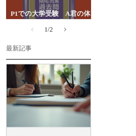
P1での大学受験 A君の体
験談パート１
1
/
2
最新記事