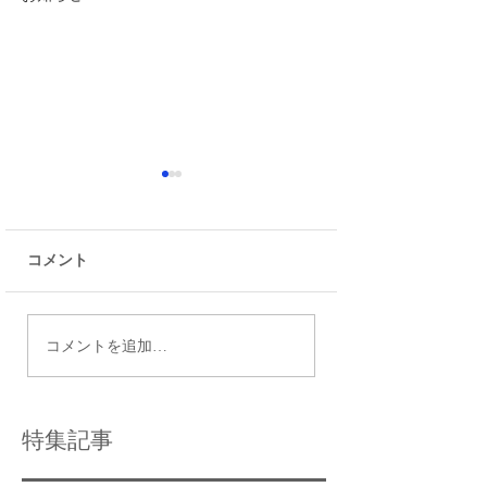
コメント
６月の各学校定期試験
南篠崎教室 GW
コメントを追加…
日程
らせ
特集記事