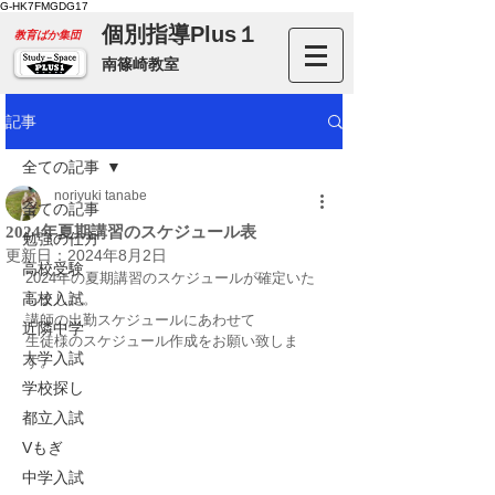
G-HK7FMGDG17
個別指導Plus１
​教育ばか集団
南篠崎教室
記事
全ての記事
noriyuki tanabe
全ての記事
2024年夏期講習のスケジュール表
勉強の仕方
更新日：
2024年8月2日
高校受験
2024年の夏期講習のスケジュールが確定いた
高校入試
しました。
講師の出勤スケジュールにあわせて
近隣中学
生徒様のスケジュール作成をお願い致しま
大学入試
す。
学校探し
都立入試
Vもぎ
中学入試