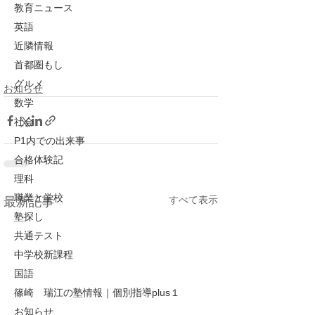
教育ニュース
英語
近隣情報
首都圏もし
グルメ
お知らせ
数学
社会
P1内での出来事
合格体験記
理科
職業と学校
すべて表示
最新記事
塾探し
共通テスト
中学校新課程
国語
篠崎 瑞江の塾情報｜個別指導plus１
お知らせ