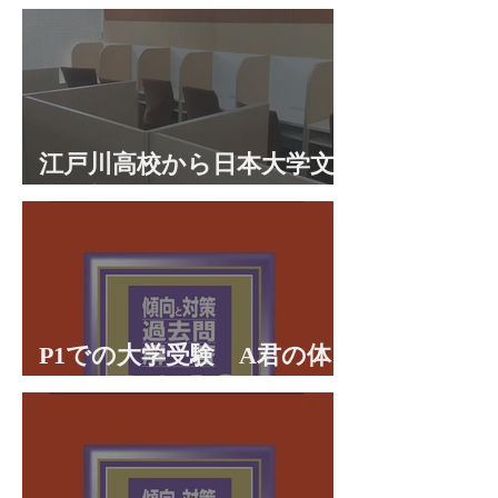
江戸川高校から日本大学文
理学部に合格 合格体験談
P1での大学受験 A君の体
験談パート２