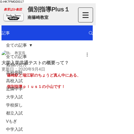
G-HK7FMGDG17
個別指導Plus１
​教育ばか集団
南篠崎教室
記事
全ての記事
教室長
全ての記事
大学入学共通テストの概要って？
勉強の仕方
更新日：
2020年9月4日
高校受験
篠崎駅と瑞江駅のちょうど真ん中にある、
高校入試
個別指導ｐｌｕｓ１の小山です！
近隣中学
大学入試
学校探し
都立入試
Vもぎ
中学入試