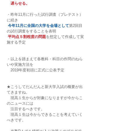
　遅らせる。
・昨年11月に行った試行調査（プレテスト）
に続き
今年11月に全国の大学を会場として
第2回目
の試行調査をすることを表明
平均点５割程度の問題
を想定して作成して実
施する予定
・以上を踏まえて各教科・科目の作問のねら
いや実施方法を
　2019年度初頭に正式に公表予定
★こうしてだんだんと新大学入試の概要が出
てきますね。
　現高１生からが対象になりますが今からこ
のニュースには
　注目するべきです。
　現高１生は今からできることを考えていく
べきです。