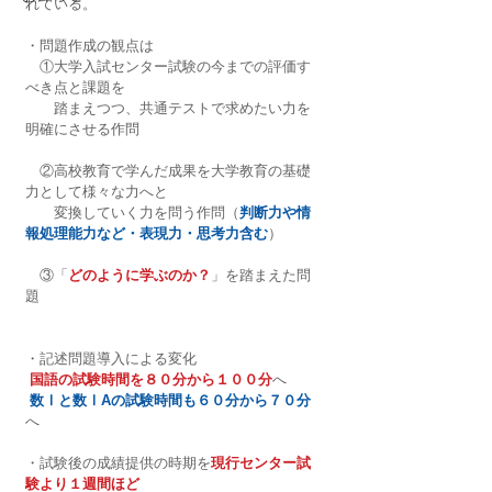
れている。
・問題作成の観点は
　①大学入試センター試験の今までの評価す
べき点と課題を
　　踏まえつつ、共通テストで求めたい力を
明確にさせる作問
　②高校教育で学んだ成果を大学教育の基礎
力として様々な力へと
　　変換していく力を問う作問（
判断力や情
報処理能力など・表現力・思考力含む
）
　③「
どのように学ぶのか？
」を踏まえた問
題
・記述問題導入による変化
国語の試験時間を８０分から１００分
へ
数Ⅰと数ⅠAの試験時間も６０分から７０分
へ
・試験後の成績提供の時期を
現行センター試
験より１週間ほど