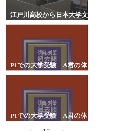
江戸川高校から日本大学文
理学部に合格 合格体験談
P1での大学受験 A君の体
験談パート２
P1での大学受験 A君の体
験談パート１
1
/
2