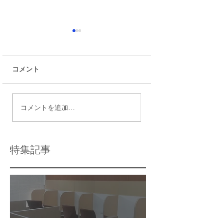
コメント
江戸川高校から日本大
共通テスト前日の
コメントを追加…
学文理学部に合格 合
点
格体験談
特集記事