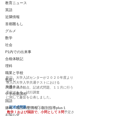
教育ニュース
英語
近隣情報
首都圏もし
グルメ
数学
社会
P1内での出来事
合格体験記
理科
職業と学校
昨日、大学入試センターが２０２０年度より
塾探し
導入の大学入学共通テストにおける
共通テスト
問題作成の観点、記述式問題、１１月に行う
予定である、試行調査
中学校新課程
に関して趣旨を公表しました。
国語
・
記述式問題
については
篠崎 瑞江の塾情報｜個別指導plus１
数学Ⅰおよび国語で、小問として３問
予定さ
お知らせ