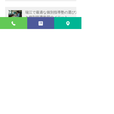
瑞江で最適な個別指導塾の選び方
と個別指導学習のメリット
令和9年度都立高校入試日程
瑞江で効果的な個別指導法を活用
する方法
瑞江の個別指導塾で学習成功を目
指す方法 - 個別指導学習の効果を
最大化しよう！