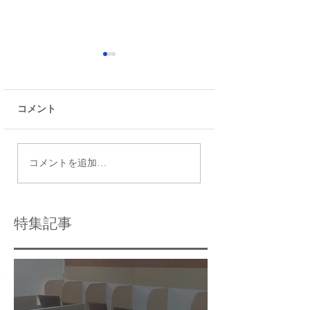
コメント
瑞江で最適な個別指導
令和9年度都立高
コメントを追加…
塾の選び方と個別指導
日程
学習のメリット
特集記事