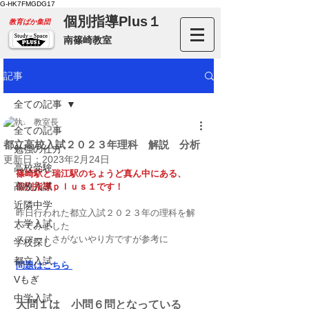
G-HK7FMGDG17
個別指導Plus１
​教育ばか集団
南篠崎教室
記事
全ての記事
教室長
全ての記事
都立高校入試２０２３年理科 解説 分析
勉強の仕方
更新日：
2023年2月24日
高校受験
篠崎駅と瑞江駅のちょうど真ん中にある、
高校入試
個別指導ｐｌｕｓ１です！
近隣中学
昨日行われた都立入試２０２３年の理科を解
大学入試
いてみました
スマートさがないやり方ですが参考に
学校探し
都立入試
問題はこちら 
Vもぎ
中学入試
大問１は　小問６問となっている