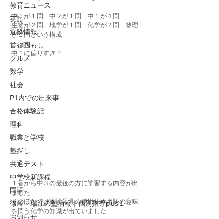
教育ニュース
中３が１問　中２が１問　中１が４問
英語
生物が２問　地学が１問　化学が２問　物理
近隣情報
が１問という構成
首都圏もし
中１に偏りすぎ？
グルメ
数学
社会
P1内での出来事
合格体験記
理科
職業と学校
塾探し
共通テスト
中学校新課程
１番から中３の最後の方に学習する内容が出
国語
ました
そのほかでは実験器具の使用法や用語の意味
篠崎 瑞江の塾情報｜個別指導plus１
を問う化学の知識が出ていました
お知らせ