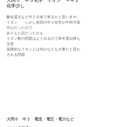
大問５　中３化学　イオン　＋中２
化学少し
酸化還元など中２主体で来るかと思いきや、
イオン　　しかし前回の中３化学が中和方面
中心だったので
ありえた話だったかも
イオン数の問題はよく出るので来年度以降も
注意
基礎的なイオンとは何かなども大事だと思わ
される問題
大問６　中２　電流・電圧・電力など　　