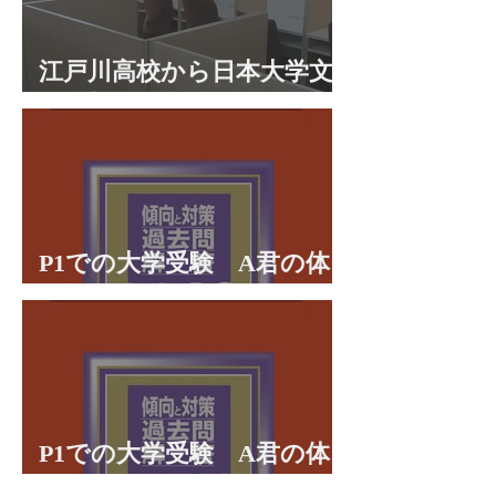
江戸川高校から日本大学文
理学部に合格 合格体験談
P1での大学受験 A君の体
験談パート２
P1での大学受験 A君の体
験談パート１