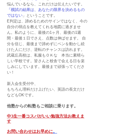
悩んでいるなら、これだけは伝えたいです。
「模試の結果は、あなたの限界を決めるもの
ではない
」ということです。
E判定は、諦めるためのサインではなく、今の
自分の弱点を教えてくれる地図に過ぎませ
ん。私のように、最後の1ヶ月、最後の1週
間・最後１日でさえ、点数は伸ばせます。 自
分を信じ、最後まで諦めずにペンを動かし続
けた人にだけ、逆転のチャンスは訪れます。
武蔵丘高校は、私服もＯＫな　本当に素晴ら
しい学校です。皆さんと校舎で会える日を楽
しみにしています。最後まで頑張ってくださ
い！
新入会生受付中、
もちろん理科だけ上げたい、英語の長文だけ
などもOKです。
他塾からの転塾もご相談に乗ります。
中3生一番コスパがいい勉強方法お教えま
す
お問い合わせはお早めに
。