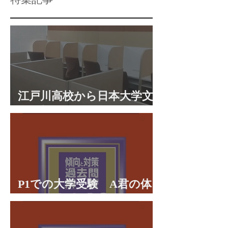
江戸川高校から日本大学文
理学部に合格 合格体験談
P1での大学受験 A君の体
験談パート２