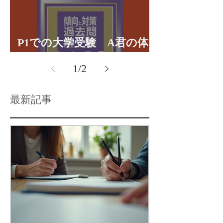
P1での大学受験 A君の体
験談パート１
1
/
2
最新記事