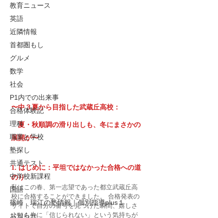
教育ニュース
英語
近隣情報
首都圏もし
グルメ
数学
社会
P1内での出来事
〜中３夏から目指した武蔵丘高校：
合格体験記
理科
　夏・秋順調の滑り出しも、冬にまさかの
職業と学校
展開が〜
塾探し
共通テスト
1. はじめに：平坦ではなかった合格への道
中学校新課程
のり
私はこの春、第一志望であった都立武蔵丘高
国語
校に合格することができました。 合格発表の
篠崎 瑞江の塾情報｜個別指導plus１
サイトで自分の番号を見つけた瞬間、嬉しさ
よりも先に「信じられない」という気持ちが
お知らせ