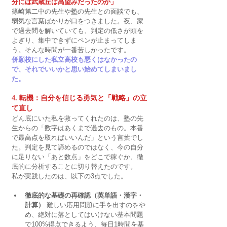
分には武蔵丘は高望みだったのか」 
篠崎第二中の先生や塾の先生との面談でも、
弱気な言葉ばかりが口をつきました。夜、家
で過去問を解いていても、判定の低さが頭を
よぎり、集中できずにペンが止まってしま
う。そんな時間が一番苦しかったです。
併願校にした私立高校も悪くはなかったの
で、それでいいかと思い始めてしまいまし
た。
4. 転機：自分を信じる勇気と「戦略」の立
て直し
どん底にいた私を救ってくれたのは、塾の先
生からの「数字はあくまで過去のもの。本番
で最高点を取ればいいんだ」という言葉でし
た。判定を見て諦めるのではなく、今の自分
に足りない「あと数点」をどこで稼ぐか、徹
底的に分析することに切り替えたのです。
私が実践したのは、以下の3点でした。
徹底的な基礎の再確認（英単語・漢字・
計算）
 難しい応用問題に手を出すのをや
め、絶対に落としてはいけない基本問題
で100%得点できるよう、毎日1時間を基