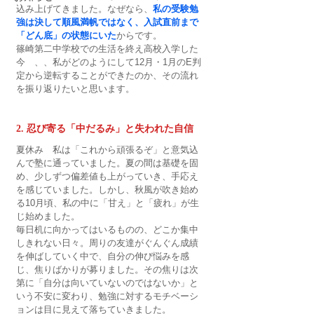
込み上げてきました。なぜなら、
私の受験勉
強は決して順風満帆ではなく、入試直前まで
「どん底」の状態にいた
からです。
篠崎第二中学校での生活を終え高校入学した
今　、、私がどのようにして12月・1月のE判
定から逆転することができたのか、その流れ
を振り返りたいと思います。
2. 忍び寄る「中だるみ」と失われた自信
夏休み　私は「これから頑張るぞ」と意気込
んで塾に通っていました。夏の間は基礎を固
め、少しずつ偏差値も上がっていき、手応え
を感じていました。しかし、秋風が吹き始め
る10月頃、私の中に「甘え」と「疲れ」が生
じ始めました。
毎日机に向かってはいるものの、どこか集中
しきれない日々。周りの友達がぐんぐん成績
を伸ばしていく中で、自分の伸び悩みを感
じ、焦りばかりが募りました。その焦りは次
第に「自分は向いていないのではないか」と
いう不安に変わり、勉強に対するモチベーシ
ョンは目に見えて落ちていきました。