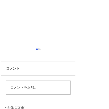
コメント
令和9年度都立高校入試
瑞江で効果的な個
コメントを追加…
日程
導法を活用する方
特集記事