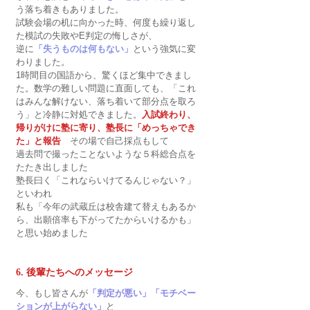
う落ち着きもありました。
試験会場の机に向かった時、何度も繰り返し
た模試の失敗やE判定の悔しさが、
逆に
「失うものは何もない」
という強気に変
わりました。
1時間目の国語から、驚くほど集中できまし
た。数学の難しい問題に直面しても、「これ
はみんな解けない、落ち着いて部分点を取ろ
う」と冷静に対処できました。
入試終わり、
帰りがけに塾に寄り、塾長に「めっちゃでき
た」と報告
　その場で自己採点もして
過去問で撮ったことないような５科総合点を
たたき出しました
塾長曰く「これならいけてるんじゃない？」
といわれ
私も「今年の武蔵丘は校舎建て替えもあるか
ら、出願倍率も下がってたからいけるかも」
と思い始めました
6. 後輩たちへのメッセージ
今、もし皆さんが
「判定が悪い」「モチベー
ションが上がらない」
と