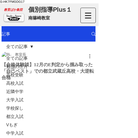
G-HK7FMGDG17
個別指導Plus１
​教育ばか集団
南篠崎教室
記事
全ての記事
教室長
全ての記事
【合格体験談】12月のE判定から掴み取った
勉強の仕方
「自己ベスト」での都立武蔵丘高校・大逆転
高校受験
合格
高校入試
近隣中学
大学入試
学校探し
都立入試
Vもぎ
中学入試