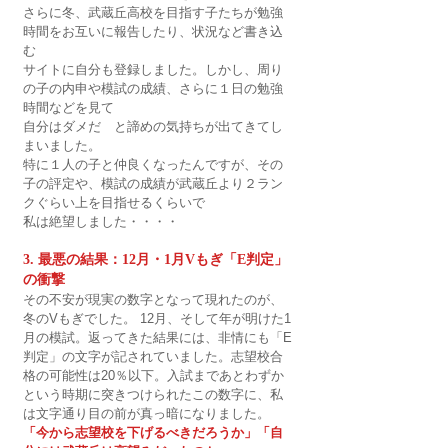
さらに冬、武蔵丘高校を目指す子たちが勉強
時間をお互いに報告したり、状況など書き込
む
サイトに自分も登録しました。しかし、周り
の子の内申や模試の成績、さらに１日の勉強
時間などを見て
自分はダメだ　と諦めの気持ちが出てきてし
まいました。
特に１人の子と仲良くなったんですが、その
子の評定や、模試の成績が武蔵丘より２ラン
クぐらい上を目指せるくらいで
私は絶望しました・・・・
3. 最悪の結果：12月・1月Vもぎ「E判定」
の衝撃
その不安が現実の数字となって現れたのが、
冬のVもぎでした。 12月、そして年が明けた1
月の模試。返ってきた結果には、非情にも「E
判定」の文字が記されていました。志望校合
格の可能性は20％以下。入試まであとわずか
という時期に突きつけられたこの数字に、私
は文字通り目の前が真っ暗になりました。
「今から志望校を下げるべきだろうか」「自