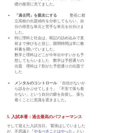
礎の復習に充てました。
「過去問」を親友にする
 　　　塾長に都
立高校の出題傾向を分析してもらい、自
分の得意な単元と苦手な単元を仕分けま
した。
特に理科と社会は、暗記の詰め込みで直
前まで伸びると信じ、隙間時間は常に教
科書を開いていました。
数学と理科はどこが今年出やすいかも予
想してもらいました　数学は予想通りの
出題　理科は７割がた予想通りの出題で
した
メンタルのコントロール
 「自信がないか
ら話をかぶせてしまう」「不安で落ち着
かない」という自分の癖を自覚し、落ち
着くことに意識を置きました。
5. 入試本番：過去最高のパフォーマンス
そして迎えた入試当日。 緊張はしていました
が、不思議と
「やるべきことはやった」
とい