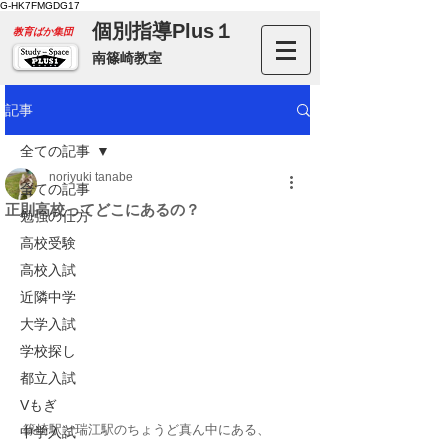
G-HK7FMGDG17
個別指導Plus１
​教育ばか集団
南篠崎教室
記事
全ての記事
noriyuki tanabe
全ての記事
正則高校ってどこにあるの？
勉強の仕方
高校受験
高校入試
近隣中学
大学入試
学校探し
都立入試
Vもぎ
篠崎駅と瑞江駅のちょうど真ん中にある、
中学入試