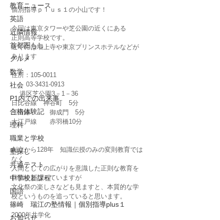
教育ニュース
個別指導ｐｌｕｓ１の小山です！
英語
今回は東京タワーや芝公園の近くにある
近隣情報
正則高等学校です。
首都圏もし
近くには増上寺や東京プリンスホテルなどが
あります
グルメ
数学
住所：105-0011
　　 03-3431-0913
社会
 　港区芝公園3－1－36
P1内での出来事
日比谷線　神谷町　5分
合格体験記
三田線　　　御成門　5分
大江戸線　　赤羽橋10分
理科
職業と学校
創立から128年　知識伝授のみの変則教育では
塾探し
なく
共通テスト
人間としての広がりを意識した正則な教育を
中学校新課程
目指すとなっていますが
文化祭の楽しさなども見ますと、本質的な学
国語
校というものを追っていると思います。
篠崎 瑞江の塾情報｜個別指導plus１
2000年共学化
お知らせ