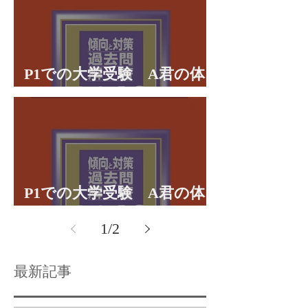
P1での大学受験 A君の体
験談パート２
P1での大学受験 A君の体
験談パート１
1
/
2
最新記事