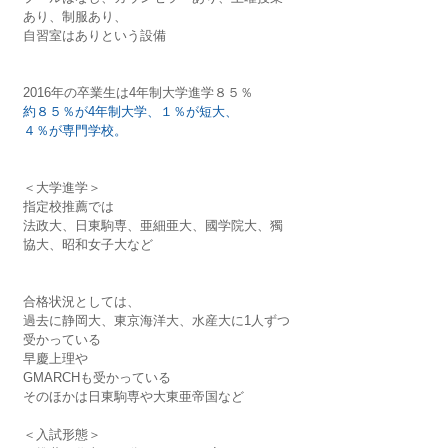
あり、制服あり、
自習室はありという設備
2016年の卒業生は4年制大学進学８５％
約８５％が4年制大学、１％が短大、
４％が専門学校。
＜大学進学＞
指定校推薦では
法政大、日東駒専、亜細亜大、國学院大、獨
協大、昭和女子大など
合格状況としては、
過去に静岡大、東京海洋大、水産大に1人ずつ
受かっている
早慶上理や
GMARCHも受かっている
そのほかは日東駒専や大東亜帝国など
＜入試形態＞