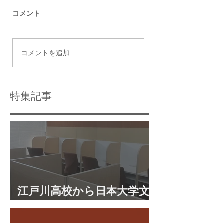
コメント
令和9年度都立高校入試
瑞江で効果的な個
コメントを追加…
日程
導法を活用する方
特集記事
江戸川高校から日本大学文
理学部に合格 合格体験談