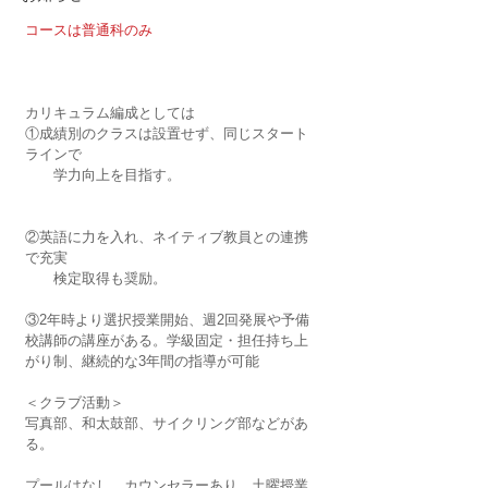
コースは普通科のみ
カリキュラム編成としては
①成績別のクラスは設置せず、同じスタート
ラインで
　　学力向上を目指す。
②英語に力を入れ、ネイティブ教員との連携
で充実
　　検定取得も奨励。
③2年時より選択授業開始、週2回発展や予備
校講師の講座がある。学級固定・担任持ち上
がり制、継続的な3年間の指導が可能
＜クラブ活動＞
写真部、和太鼓部、サイクリング部などがあ
る。
プールはなし、カウンセラーあり、土曜授業