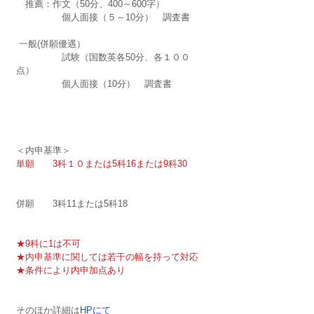
　推薦：作文（50分、400～600字）
　　　　　個人面接（５～10分）　調査書
 一般(併願優遇）　
　　　　　試験（国数英各50分、各１００
点）
　　　　　個人面接（10分）　調査書
＜内申基準＞
単願　　3科１０または5科16または9科30
併願　　3科11または5科18
★9科に1は不可
★内申基準に関しては若干の幅を持って対応
★条件により内申加点あり
そのほか詳細は
HPにて