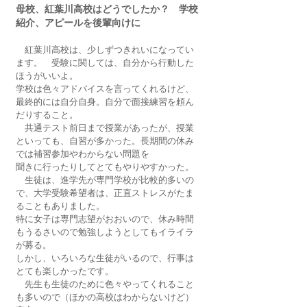
母校、紅葉川高校はどうでしたか？　学校
紹介、アピールを後輩向けに
　紅葉川高校は、少しずつきれいになってい
ます。　受験に関しては、自分から行動した
ほうがいいよ。
学校は色々アドバイスを言ってくれるけど、
最終的には自分自身。自分で面接練習を頼ん
だりすること。
　共通テスト前日まで授業があったが、授業
といっても、自習が多かった。長期間の休み
では補習参加やわからない問題を
聞きに行ったりしてとてもやりやすかった。
　生徒は、進学先が専門学校が比較的多いの
で、大学受験希望者は、正直ストレスがたま
ることもありました。
特に女子は専門志望がおおいので、休み時間
もうるさいので勉強しようとしてもイライラ
が募る。
しかし、いろいろな生徒がいるので、行事は
とても楽しかったです。
　先生も生徒のために色々やってくれること
も多いので（ほかの高校はわからないけど）