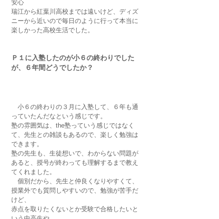
安心
瑞江から紅葉川高校までは遠いけど、ディズ
ニーから近いので毎日のように行って本当に
楽しかった高校生活でした。
Ｐ１に入塾したのが小６の終わりでした
が、６年間どうでしたか？
　小６の終わりの３月に入塾して、６年も通
っていたんだなという感じです。
塾の雰囲気は、the塾っていう感じではなく
て、先生との雑談もあるので、楽しく勉強は
できます。
塾の先生も、生徒想いで、わからない問題が
あると、授号が終わっても理解するまで教え
てくれました。
　個別だから、先生と仲良くなりやすくて、
授業外でも質問しやすいので、勉強が苦手だ
けど、
赤点を取りたくないとか受験で合格したいと
いう中高生や