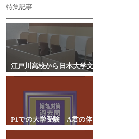
大へ「英検」で勝ち取
特集記事
る逆転合格
江戸川高校から日本大学文
理学部に合格 合格体験談
P1での大学受験 A君の体
験談パート２