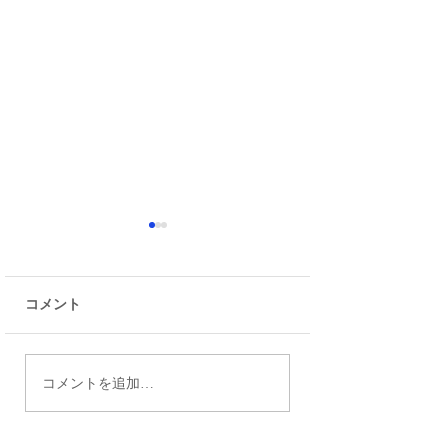
コメント
【合格体験談】篠崎第
江戸川高校から日
コメントを追加…
二中そして都立小岩高
学文理学部に合格
校進学から東洋大・日
格体験談