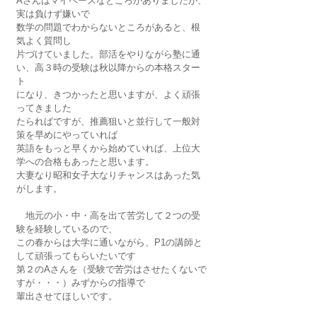
Aさんはマイペースなところがありましたが、
実は負けず嫌いで
数学の問題でわからないところがあると、根
気よく質問し
片づけていました。部活をやりながら塾に通
い、高３時の受験は秋以降からの本格スター
ト
になり、きつかったと思いますが、よく頑張
ってきました
たらればですが、推薦狙いと並行して一般対
策を早めにやっていれば
英語をもっと早くから始めていれば、上位大
学への合格もあったと思います。
大妻なり昭和女子大なりチャンスはあった気
がします。
　地元の小・中・高を出て苦労して２つの受
験を経験しているので、
この春からは大学に通いながら、P1の講師と
して頑張ってもらいたいです
第２のAさんを（受験で苦労はさせたくないで
すが・・・）みずからの指導で
輩出させてほしいです。