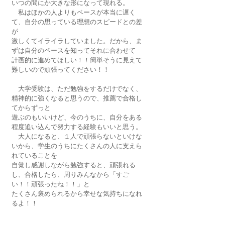
いつの間にか大きな形になって現れる。
　私はほかの人よりもペースが本当に遅く
て、自分の思っている理想のスピードとの差
が
激しくてイライラしていました。だから、ま
ずは自分のペースを知ってそれに合わせて
計画的に進めてほしい！！簡単そうに見えて
難しいので頑張ってください！！
　大学受験は、ただ勉強をするだけでなく、
精神的に強くなると思うので、推薦で合格し
てからずっと
遊ぶのもいいけど、今のうちに、自分をある
程度追い込んで努力する経験もいいと思う。
　大人になると、１人で頑張らないといけな
いから、学生のうちにたくさんの人に支えら
れていることを
自覚し感謝しながら勉強すると、頑張れる
し、合格したら、周りみんなから「すご
い！！頑張ったね！！」と
たくさん褒められるから幸せな気持ちになれ
るよ！！