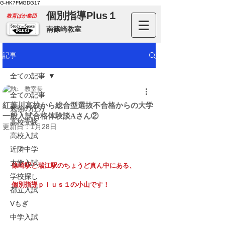
G-HK7FMGDG17
個別指導Plus１
​教育ばか集団
南篠崎教室
記事
全ての記事
教室長
全ての記事
紅葉川高校から総合型選抜不合格からの大学
勉強の仕方
一般入試合格体験談Aさん②
高校受験
更新日：
1月28日
高校入試
近隣中学
大学入試
篠崎駅と瑞江駅のちょうど真ん中にある、
学校探し
個別指導ｐｌｕｓ１の小山です！
都立入試
Vもぎ
中学入試