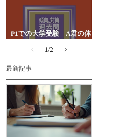
P1での大学受験 A君の体
験談パート１
1
/
2
最新記事