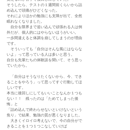
そうしたら、テストの１週間前くらいから詰
め込んで頭痛がひどくなった。
それによりほかの勉強にも支障が出て、全然
眠れなくなりました。
　自分を限界まで追い込んで頑張れる人は例
外だが、個人的にはやらないほうがいい。
一歩間違えると体調を崩してしまうのが理由
です。
　そういっても「自分はそんな風にはならな
いよ」って思っている人は多いと思う。
自分も先輩たちの体験談を聞いて、そう思っ
ていたから。
　「自分はそうなりたくないから、今、でき
ることをやろう」って思ってすぐ行動してほ
しいです。
本当に後回しにしてもいいことなんか１つも
ない！！　残ったのは「ためてしまった後
悔」と
「詰め込んで終わらせないといけないという
焦り」で結果、勉強の質が悪くなりました。
　大きくイロイロ考えないで、今の自分がで
きることを１つ１つこなしていけば