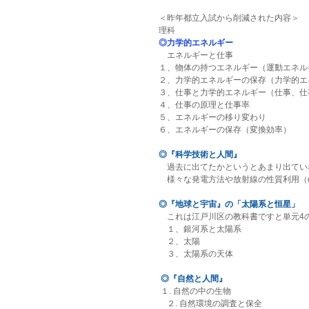
＜昨年都立入試から削減された内容＞
理科
◎力学的エネルギー
　エネルギーと仕事
１、物体の持つエネルギー（運動エネル
２、力学的エネルギーの保存（力学的エ
３、仕事と力学的エネルギー（仕事、仕
４、仕事の原理と仕事率
５、エネルギーの移り変わり
６、エネルギーの保存（変換効率）
◎『科学技術と人間』
　過去に出てたかというとあまり出てい
　様々な発電方法や放射線の性質利用（
◎『地球と宇宙』の「太陽系と恒星」
　これは江戸川区の教科書ですと単元4
　１、銀河系と太陽系
　２、太陽　
　３、太陽系の天体
◎『自然と人間』
 １. 自然の中の生物
　２. 自然環境の調査と保全