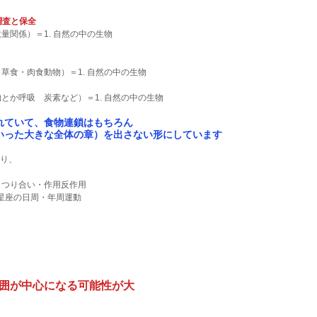
調査と保全
量関係）＝1. 自然の中の生物
草食・肉食動物）＝1. 自然の中の生物
物とか呼吸　炭素など）＝1. 自然の中の生物
されていて、食物連鎖はもちろん
いった大きな全体の章）を出さない形にしています
おり、
　つり合い・作用反作用　
や星座の日周・年周運動
の範囲が中心になる可能性が大