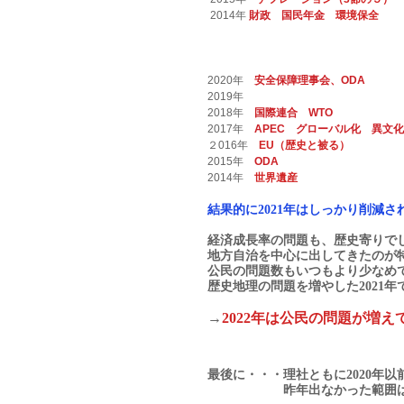
 2014年 
財政　国民年金　
環境保全
2020年　
安全保障理事会、ODA
2019年　　　　　　
2018年　
国際連合　WTO
2017年　
APEC　グローバル化　異文
２016年
EU（歴史と被る）
2015年　
ODA
2014年　
世界遺産
結果的に2021年はしっかり削減
経済成長率の問題も、歴史寄りで
地方自治を中心に出してきたのが
公民の問題数もいつもより少なめ
歴史地理の問題を増やした2021年
→
2022年は公民の問題が増
最後に・・・理社ともに2020年
　　　　　　昨年出なかった範囲