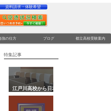
資料請求・体験希望
勉強の仕方
ブログ
都立高校受験案内
特集記事
江戸川高校から日本
大学文理学部に合
格 合格体験談