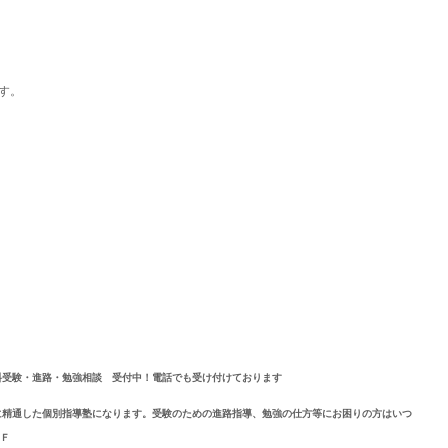
す。
料受験・進路・勉強相談　受付中！電話でも受け付けております
に精通した個別指導塾になります。受験のための進路指導、勉強の仕方等にお困りの方はいつ
－２Ｆ　　　　　　　　