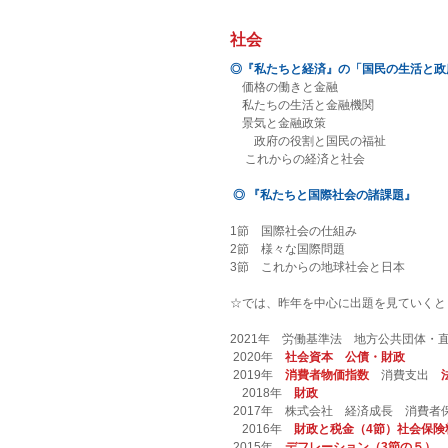
社会
◎『私たちと経済』の「国民の生活と政
　価格の働きと金融
　私たちの生活と金融機関
　景気と金融政策
　　政府の役割と国民の福祉
 　これからの経済と社会　
◎ 『私たちと国際社会の諸課題』
1節　国際社会の仕組み
2節　様々な国際問題
3節　これからの地球社会と日本
☆では、昨年を中心に出題を見ていくと
2021年　労働基準法　地方公共団体・
 2020年　
社会資本　公債・財政
 2019年　
消費者物価指数
消費支出　
　2018年　
財政
 2017年　株式会社　経済成長　消費者
　2016年　
財政と税金（4節）社会保険
 2015年　
デフレーション（3節の５）　