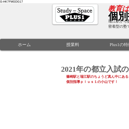
G-HK7FMGDG17
​教育
個別
瑞江駅から徒
密着型の塾
ホーム
授業料
Plus1の
2021年の都立入試
篠崎駅と瑞江駅のちょうど真ん中にある
個別指導ｐｌｕｓ１の小山です！