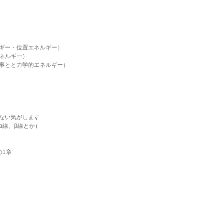
ギー・位置エネルギー）
ネルギー）
事とと力学的エネルギー）
ない気がします
α線、β線とか）
の1章