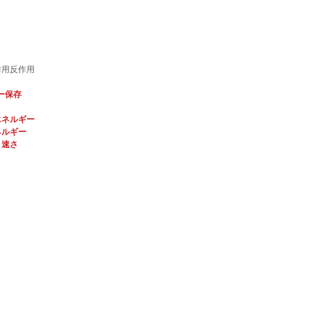
作用反作用
ー保存
エネルギー
ネルギー
・速さ