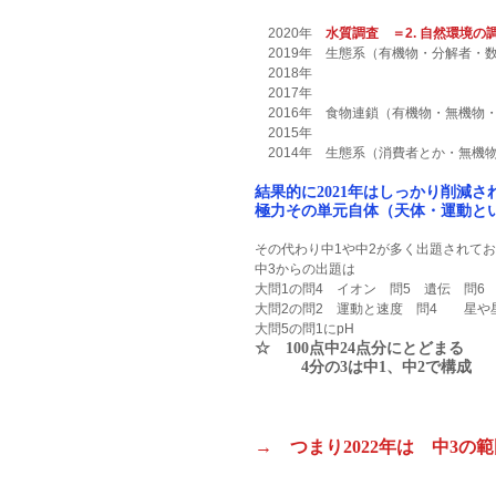
　2020年　
水質調査　＝2. 自然環境の
　2019年　生態系（有機物・分解者・数
　2018年　
　2017年　
　2016年　食物連鎖（有機物・無機物・
　2015年
　2014年　生態系（消費者とか・無機
結果的に2021年はしっかり削減
極力その単元自体（天体・運動と
その代わり中1や中2が多く出題されて
中3からの出題は
大問1の問4　イオン　問5　遺伝　問6
大問2の問2　運動と速度　問4　　星
大問5の問1にpH　　　
☆　100点中24点分にとどまる
　　　4分の3は中1、中2で構成
→　つまり2022年は　中3