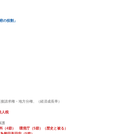
府の役割」
直接請求権・地方分権、（経済成長率）
法人税
保護
料（4節）　
環境庁（5節）（歴史と被る）
為替円高円安（5節）