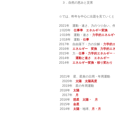
　３．自然の恵みと災害
☆では、昨年を中心に出題を見ていくと
2021年　運動・速さ、力のつり合い、
２020年　
仕事率　エネルギー変換
２019年　運動・速さ・
力学的エネルギ
２018年　運動・
仕事
2017年　自由落下・力の分解・
力学的
2016年　
エネルギー　変換　力学的エ
2015年　力・
仕事・力学的エネルギー
2014年
　　運動と速さ　エネルギー
2014年　
エネルギー変換・移り変わり
 2021年　星、星座の日周・年周運動
　2020年　
太陽　太陽高度
　2019年　星の年周運動　
 2018年　
太陽
　2017年　
月
 2016年　
惑星
　太陽・　
月
 2015年　
金星
 2014年　
太陽
・地球、
月・月