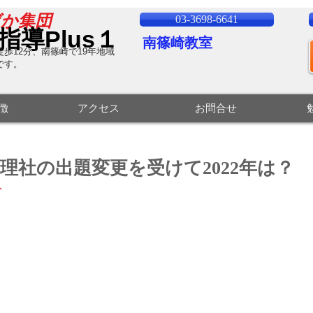
ばか集団
03-3698-6641
指導Plus１
南篠崎教室
歩12分、南篠崎で19
年地域
です。
特徴
アクセス
お問合せ
の理社の出題変更を受けて2022年は？
、