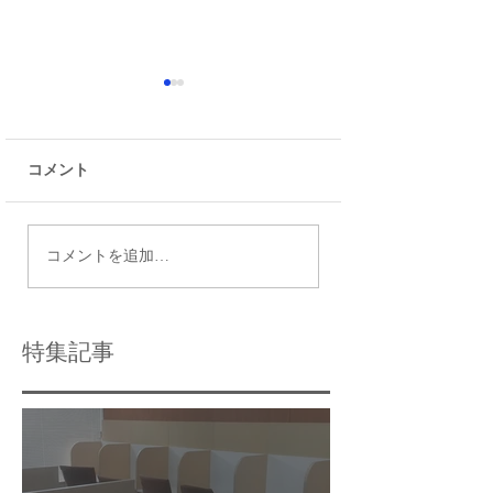
コメント
瑞江で最適な個別指導
令和9年度都立高
コメントを追加…
塾の選び方と個別指導
日程
学習のメリット
特集記事