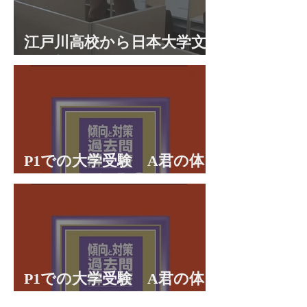
江戸川高校から日本大学文
理学部に合格 合格体験談
P1での大学受験 A君の体
験談パート２
P1での大学受験 A君の体
験談パート１