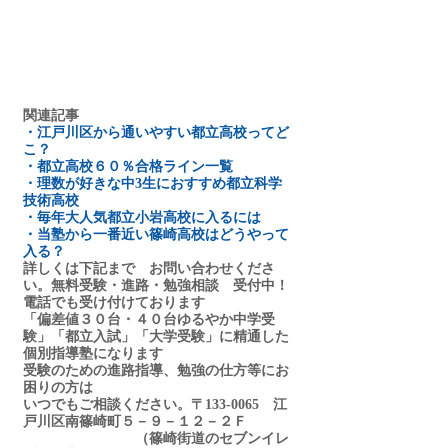
関連記事
・
江戸川区から通いやすい都立高校ってど
こ？
・
都立高校６０％合格ライン一覧
・
理数が好きな中3生におすすめ都立科学
技術高校
・
毎年大人気都立小岩高校に入るには
・
当塾から一番近い篠崎高校はどうやって
入る？
詳しくは下記まで　お問い合わせくださ
い。無料受験・進路・勉強相談　受付中！
電話でも受け付けております
「偏差値３０台・４０台ゆるやか中学受
験」「都立入試」「大学受験」に精通した
個別指導塾になります
受験のための進路指導、勉強の仕方等にお
困りの方は
いつでもご相談ください。〒133-0065　江
戸川区南篠崎町５－９－１２－２Ｆ
　　　　　　　　（篠崎街道のセブンイレ