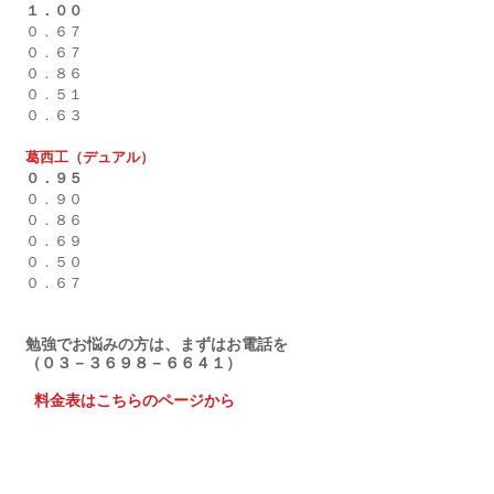
１．００
０．６７
０．６７
０．８６
０．５１
０．６３
葛西工（デュアル）
０．９５
０．９０
０．８６
０．６９
０．５０
０．６７
勉強でお悩みの方は、まずはお電話を
（０３－３６９８－６６４１）
料金表はこちらのページから