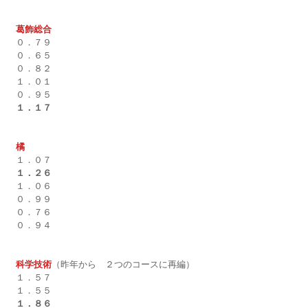
葛飾総合
０．７９
０．６５
０．８２
１．０１
０．９５
１．１７
橘
１．０７
１．２６
１．０６
０．９９
０．７６
０．９４
科学技術
（昨年から　２つのコースに再編）
１．５７
１．５５
１．８６