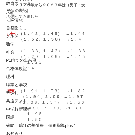
教育ニュース
　（２０２０年から２０２３年は（男子・女
子）の表記）
英語
を調べてみました
近隣情報
首都圏もし
小松川
（１．４２、１．４６）　→１．４４
グルメ
（１．５２、１．３６）　→１．４
数学
４
          （１．３３、１．４３）　→１．３８
社会
          （１．２０、１．０９）　→１．１５
P1内での出来事
　　　　　１．２３
          １．１４
合格体験記
理科
職業と学校
城東
　（１．９１、１．７３）　→１．８２
塾探し
（１．９４、２．００）→１．９７
共通テスト
　（１．６８、１．３７）　→１．５３
        　（１．８３、１．８９）→１．８６
中学校新課程
　　　　　１．９６
国語
　　　　　１．５０
篠崎 瑞江の塾情報｜個別指導plus１
お知らせ