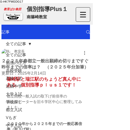
G-HK7FMGDG17
個別指導Plus１
​教育ばか集団
南篠崎教室
記事
全ての記事
教室長
全ての記事
２０２５年春都立一般出願締め切りまですぐ
勉強の仕方
昨年までの倍率は？ （２０２５年分加筆）
高校受験
更新日：
2025年2月14日
高校入試
篠崎駅と瑞江駅のちょうど真ん中に
ある、個別指導ｐｌｕｓ１です！
近隣中学
大学入試
都立高校一般入試の取下げ前倍率の
学校探し
過去のデーターを旧６学区中心に整理してみ
ました
都立入試
Vもぎ
２０２０年から２０２５年までの一般応募倍
中学入試
率（取下げ前）