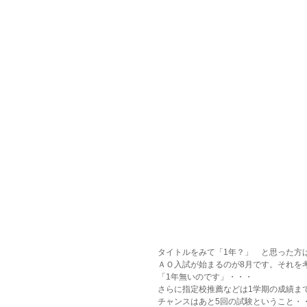
タイトルをみて「1年？」　と思った方
ＡＯ入試が始まるのが8月です。それを
「1年無いのです」・・・
さらに指定校推薦などは1学期の成績ま
チャンスはあと5回の試験ということ・