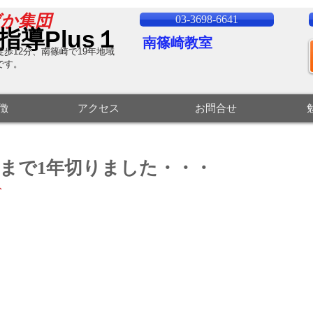
ばか集団
03-3698-6641
指導Plus１
南篠崎教室
歩12分、南篠崎で19
年地域
です。
特徴
アクセス
お問合せ
まで1年切りました・・・
、