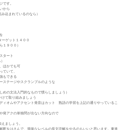
ジです。
いから
組み込まれているのなら）
を　
やターゲット１４００
ら１９００）
スタート　
ろ）
、ほかでも可
っていて、
強もできる
ーステージやスクランブルのような
しめの文法入門的なもので慣らしましょう）
かけて取り組みましょう
ディオムやアクセント発音はカット　熟語の学習を上記の通りやっているこ
や発アクの単独問が出ない方向なので
加えましょう。
解釈をはさんで、簡単なレベルの長文読解をやるのもいいと思います。東進