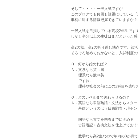
そして・・・・一般入試ですが
このブログでも何回も話題にしている「
事柄に対する情報把握できていますか？
一般入試を目指している高校2年生です
しかし半分以上の生徒はまだといった感
高2の秋、高2の折り返し地点です。部
そろそろ始めておかないと、入試制度の
Ｑ．何から始めれば？
Ａ．文系なら英⇒国
　　理系なら数⇒英　　
　　ですね。
　　理科や社会の前にこの2科目を先行
Ｑ．どのレベルまで終わらせるの？
Ａ．英語なら単語熟語・文法からスター
　　基礎というのは（日東駒専・現セン
　　国語なら古文を来春までに固める　
　　古語暗記＋古典文法を仕上げておく
　　数学なら高2生なので年内の3か月