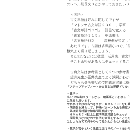
のレベル別長文３とかやっておきたい３
　＜国語＞
　古文単語は好みに応じてですが
　「マドンナ古文単語２３０　」学研
　「古文単語ゴロゴ」　語呂で覚える
　「古文単語３１５」　桐原書店
　「古文単語330」　　高校側が指定
　あたりです。古語は多義語なので、1
根気よく繰り返しましょう。
　また315などには敬語、活用表、古
　そこも余裕がある人はチェックするこ
　古典文法は参考書として２つの参考書
　望月先生か冨井先生でよく派閥がわか
　どちらも参考書なので問題演習量は稼
「ステップアップノート30古典文法基礎ドリル
＜数学＞
高2この時期スタートなら、網羅系といわれる
に限ると思います。
やれれば力は相当つきます。ＧＭＡＲＣＨなら
・問題数を減らして、解法パターンをある程度
　基礎問題精講や標準問題精講です。
　ＧＭＡＲＣＨ以上は標準問題精講もチェック
　問題数少な目なので何回も復習をすることも
はしょられてて何をやってるかわからない生徒
・数学が苦手という生徒は流行りのノート系シ