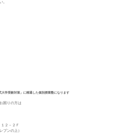
い。
形式大学受験対策」に精通した個別授業塾になります
お困りの方は
９－１２－２Ｆ
レブンの上）