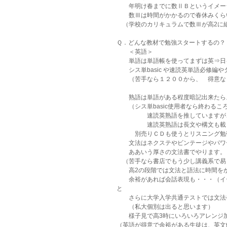
　　年明け春までに数ⅡＢというイメー
　　数Ⅲは時間がかかるので春休みくら
　（学校のカリキュラムで数Ⅲが高2に
Ｑ．どんな教材で勉強スタートするの？
　　＜英語＞　
　　単語は単語帳を使ってまずは英⇒日
　　シス単basic や速読英単語必修編
　　（苦手なら１２００から、　得意な
　　熟語は単語がある程度暗記出来たら
　　（シス単basic使用者なら終わるこ
　　　　　速読英熟語を推していますが
　　　　　速読英熟語は長文や構文も載
　　　別売りＣＤも使うとリスニング勉
　　文法はネクステやビンテージやパワ
　　ああいう厚さの文法書でやります。
　（苦手なら書店でもう少し講義系で易
　　高2の段階では文法と語法に時間を
　　余裕があれば会話表現も・・・（イ
と
　　さらに大学入学共通テストでは文法
　　（私大個別は出ると思います）
　　様子見で高3時にいろいろアレンジ
（英語が得意で余裕がある生徒は、英文