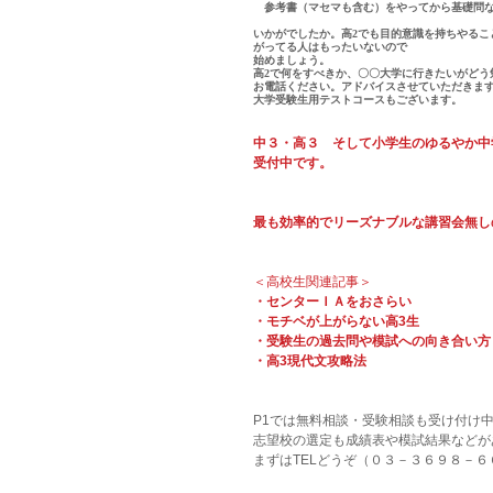
　参考書（マセマも含む）をやってから基礎問
いかがでしたか。高2でも目的意識を持ちやる
がってる人はもったいないので
始めましょう。
高2で何をすべきか、〇〇大学に行きたいがどう
お電話ください。アドバイスさせていただきま
大学受験生用テストコースもございます。
中３・高３　そして小学生のゆるやか中
受付中です。
最も効率的でリーズナブルな講習会無し
＜高校生関連記事＞
・センターＩＡをおさらい
・モチベが上がらない高3生
・受験生の過去問や模試への向き合い方
・高3現代文攻略法
P1では無料相談・受験相談も受け付け
志望校の選定も成績表や模試結果などが
まずはTELどうぞ（０３－３６９８－６