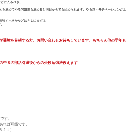
などに入るべき。
ことを決めてやる問題集も決めると明日からでも始められます。やる気・モチベーションが上
勉強すべきかなどはＰ１にまずは
す。
学受験を希望する方、お問い合わせお待ちしています。もちろん他の学年も
の中３の部活引退後からの受験勉強法教えます　
中です。
あれば可能です。
６４１）