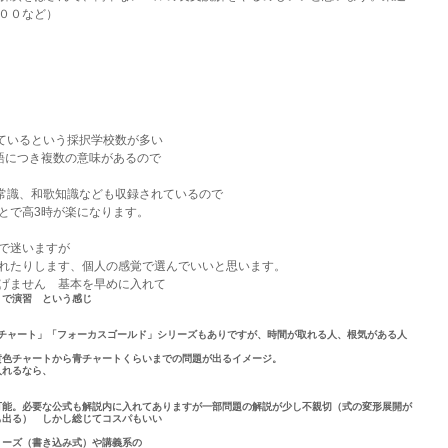
００など）
しているという採択学校数が多い
語につき複数の意味があるので
文常識、和歌知識なども収録されているので
とで高3時が楽になります。
で迷いますが
れたりします、個人の感覚で選んでいいと思います。
げません　基本を早めに入れて
」で演習　という感じ
「チャート」「フォーカスゴールド」シリーズもありですが、時間が取れる人、根気がある人
黄色チャートから青チャートくらいまでの問題が出るイメージ。
入れるなら、
可能。必要な公式も解説内に入れてありますが一部問題の解説が少し不親切（式の変形展開が
も出る）　しかし総じてコスパもいい
リーズ（書き込み式）や講義系の