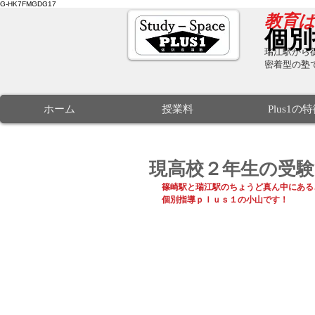
G-HK7FMGDG17
​教育
個別
瑞江駅から徒
密着型の塾
ホーム
授業料
Plus1の
現高校２年生の受験
篠崎駅と瑞江駅のちょうど真ん中にある
個別指導ｐｌｕｓ１の小山です！