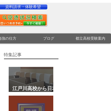
資料請求・体験希望
勉強の仕方
ブログ
都立高校受験案内
特集記事
江戸川高校から日本
大学文理学部に合
格 合格体験談