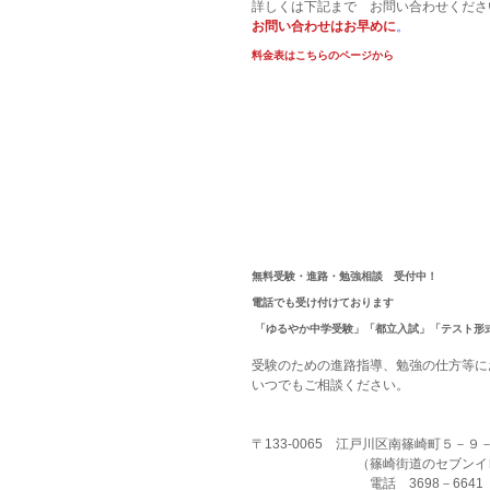
詳しくは下記まで　お問い合わせくださ
お問い合わせはお早めに
。
料金表はこちらのページから
無料受験・進路・勉強相談　受付中！
電話でも受け付けております
 「ゆるやか中学受験」「都立入試」「テスト
受験のための進路指導、勉強の仕方等に
いつでもご相談ください。
〒133-0065　江戸川区南篠崎町５－
　　　　　　　　（篠崎街道のセブンイ
　　　　　　　　　電話　3698－6641