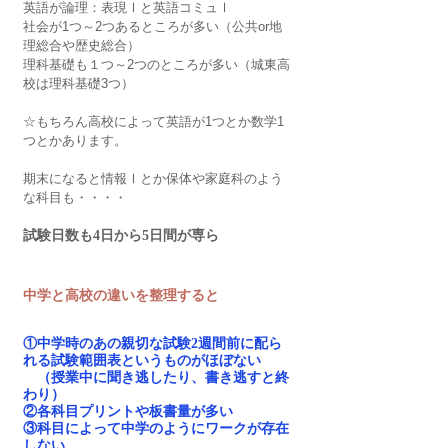
英語が論理：表現Ⅰと英語コミュⅠ
社会が1つ～2つあるところが多い（公共or地
理総合や歴史総合）
理科基礎も１つ～2つのところが多い（城東高
校は理科基礎3つ）
☆もちろん高校によって英語が1つとか数学1
つとかあります。
期末になると情報Ⅰとか保体や家庭科のよう
な科目も・・・・
試験日数も4日から5日間が専ら
中学と高校の違いを整理すると
①中学時のあの親切な試験2週間前に配ら
れる試験範囲表というものがほぼない
　（授業中に聞き逃したり、書き逃すと終
わり）
②各科目プリントや板書量が多い
③科目によって中学のようにワークが存在
しない