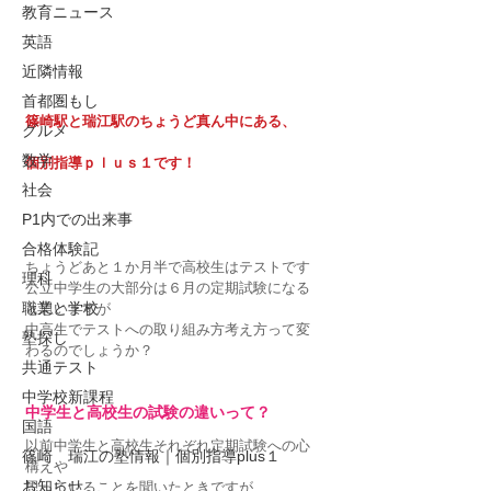
教育ニュース
英語
近隣情報
首都圏もし
篠崎駅と瑞江駅のちょうど真ん中にある、
グルメ
数学
個別指導ｐｌｕｓ１です！
社会
P1内での出来事
合格体験記
ちょうどあと１か月半で高校生はテストです
理科
公立中学生の大部分は６月の定期試験になる
職業と学校
と思いますが
中高生でテストへの取り組み方考え方って変
塾探し
わるのでしょうか？
共通テスト
中学校新課程
中学生と高校生の試験の違いって？
国語
以前中学生と高校生それぞれ定期試験への心
篠崎 瑞江の塾情報｜個別指導plus１
構えや
お知らせ
思っていることを聞いたときですが