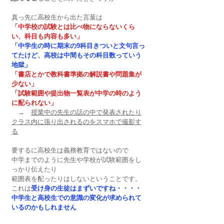
真っ先に高校生から出た言葉は
「中学校の試験とは比べ物にならないくら
い、科目も内容も多い」
「中学生の時に期末の9科目きついと文句言っ
てたけど、高校は中間もその科目数っていう
地獄」
「書店とかで教科書準拠の解説書や問題集が
少ない」
「試験範囲や提出物一覧表が中学の時のよう
に配られない」
　→　
授業中の先生の話の中で発表されたり
クラス内に張り出されるのをスマホで撮影す
る
要するに高校生は義務教育ではないので
中学までのように先生や学校が試験範囲をし
っかり伝えたり
範囲表を配ったりはしないということです。
これは
受け身の生徒はまずいですね・・・・
中学生と高校生での意識の変化が求められて
いるのかもしれません