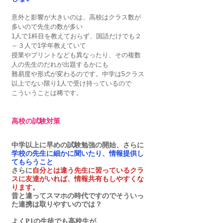
意外と影響が大きいのは、高校はクラス数が
多いので先生の数が多い
1人で1科目を教えておらず、国語だけでも２
～３人で1学年教えていて
授業やプリントなども異なったり、その複数
人の先生のだれが出題するかにも
難易度や形式が変わるのです。中学は5クラス
以上でない限り1人で受け持っているので
こういうことは稀です。
高校の試験対策
中学以上に早めの試験勉強の開始、さらに
学校の先生に細かに聞いたり、情報提供し
てもらうこと
さらに
自分とは違う先生に習っているクラ
スに友達がいれば、情報共有もしやすくな
ります
。
昔と違ってスマホの時代ですのでそういっ
た連携は取りやすいのでは？
よくP1の生徒でも高校生が、