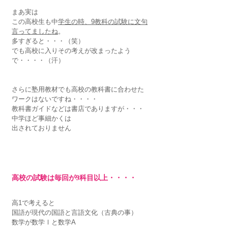
まあ実は
この高校生も中
学生の時、9教科の試験に文句
言ってましたね
。
多すぎると・・・（笑）
でも高校に入りその考えが改まったよう
で・・・・（汗）
さらに塾用教材でも高校の教科書に合わせた
ワークはないですね・・・・
教科書ガイドなどは書店でありますが・・・
中学ほど事細かくは
出されておりません
高校の試験は毎回が9科目以上・・・・
高1で考えると
国語が現代の国語と言語文化（古典の事）
数学が数学Ⅰと数学A