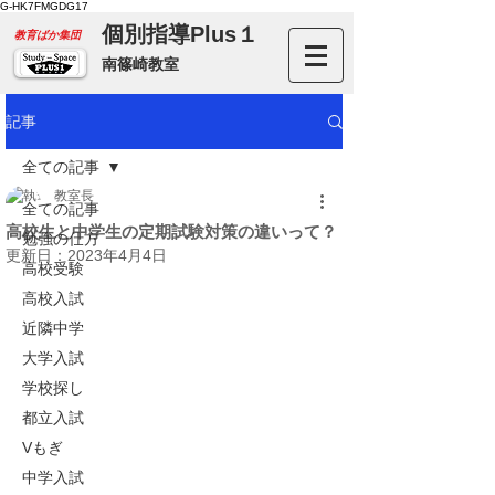
G-HK7FMGDG17
個別指導Plus１
​教育ばか集団
南篠崎教室
記事
全ての記事
教室長
全ての記事
高校生と中学生の定期試験対策の違いって？
勉強の仕方
更新日：
2023年4月4日
高校受験
高校入試
近隣中学
大学入試
学校探し
都立入試
Vもぎ
中学入試