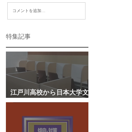
昔は女子が特に倍率高
オール3、できれ
コメントを追加…
し今も女子人気高い、
１つ２つあるとい
男子も人気復活本所高
立紅葉川高校の偏
校ってどんなところ？
値・評判・口コミ
特集記事
学実績
江戸川高校から日本大学文
理学部に合格 合格体験談