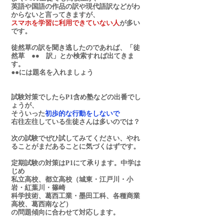
英語や国語の作品の訳や現代語訳などがわ
からないと言ってきますが、
スマホを学習に利用できていない人
が多い
です。
徒然草の訳を聞き逃したのであれば、「徒
然草　●●　訳」とか検索すれば出てきま
す。
●●には題名を入れましょう　
試験対策でしたらP1含め塾などの出番でし
ょうが、
そういった
初歩的な行動をしないで
右往左往している生徒さんは多いのでは？
次の試験でぜひ試してみてください、やれ
ることがまだあることに気づくはずです。
定期試験の対策はP1にて承ります。中学は
じめ
私立高校、都立高校（城東・江戸川・小
岩・紅葉川・篠崎
科学技術、葛西工業・墨田工科、各種商業
高校、葛西南など）
の問題傾向に合わせて対応します。