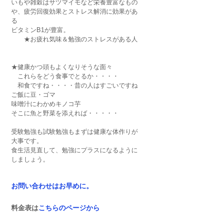
いもや雑穀はサツマイモなど栄養豊富なもの
や、疲労回復効果とストレス解消に効果があ
る
ビタミンB1が豊富。
　　★お疲れ気味＆勉強のストレスがある人
★健康かつ頭もよくなりそうな面々
　これらをどう食事でとるか・・・・
　和食ですね・・・・昔の人はすごいですね
ご飯に豆・ゴマ
味噌汁にわかめキノコ芋
そこに魚と野菜を添えれば・・・・・
受験勉強も試験勉強もまずは健康な体作りが
大事です。
食生活見直して、勉強にプラスになるように
しましょう。
お問い合わせはお早めに。
料金表は
こちらのページから