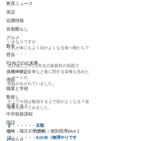
教育ニュース
英語
近隣情報
首都圏もし
グルメ
いきなりですが
数学
これが体にもよく頭がよくなる食べ物たちで
す・・・・
社会
P1内での出来事
先日瑞江三中の2年生の家庭科の宿題で
合格体験記
スポーツと食事など食に関する栄養も含めた
レポートの
理科
宿題が出されていました。
職業と学校
塾探し
そこで今回は勉強する上で頭がよくなる？栄
共通テスト
養素を調べてみました。
中学校新課程
国語
ま・・・・・・豆類
篠崎 瑞江の塾情報｜個別指導plus１
ご・・・・・・ゴマ
は・・・・・・わかめ（無理やりです
お知らせ