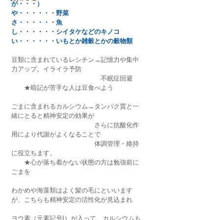
が・・・）
や・・・・・・野菜
さ・・・・・・魚
し・・・・・・シイタケなどのキノコ
い・・・・・・いもとか雑穀とかの穀物類
豆類に含まれているレシチン→記憶力や集中
力アップ。イライラ予防
　　　　　　　　　　　　　　不眠症回避
　　★暗記が苦手な人は豆食べよう
ごまに含まれるカルシウム→タンパク質と一
緒にとると精神安定の効果が
　　　　　　　　　　　　　さらに抗酸化作
用により代謝がよくなることで
　　　　　　　　　　　　　体調管理・維持
に役立ちます。
　　★心が落ち着かない状態の方は勉強前に
ごまを
わかめや海藻類はよく髪の毛にといいます
が、こちらも精神安定の活性化が見込まれ
ヨウ素（元素記号I）が入って、カルシウムも