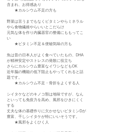
含まれ、お得感あり
　　★カルシウム不足の方も
野菜は言うまでもなくビタミンやらミネラル
やら食物繊維やらいいとこだらけ
元気な体を作り内臓器官の整備にももってこ
い
　　★ビタミン不足＆便秘気味の方も
魚は昔の日本人がよく食べていたもの、DHA
が精神安定やストレスの発散に役立ち
さらにカルシウム豊富なイワシなどもOK
近年脳の機能の低下阻止もやってくれると話
題です。
　　★カルシウム不足・骨折をよくする人
シイタケなどのキノコ類は地味ですが、なん
といっても免疫力を高め、風邪をひきにくく
する
丈夫な体の基礎作りに欠かせないビタミンDが
豊富、干しシイタケが特にいいそうです。
　　★風邪をよくひく人