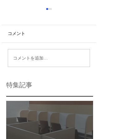
コメント
家族でお食事！ 味の
南篠崎グルメ う
コメントを追加…
蔵
屋 はんなりや
特集記事