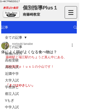
G-HK7FMGDG17
個別指導Plus１
​教育ばか集団
南篠崎教室
記事
全ての記事
noriyuki tanabe
全ての記事
体によく頭がよくなる食べ物は？
勉強の仕方
篠崎駅と瑞江駅のちょうど真ん中にある、
高校受験
個別指導ｐｌｕｓ１の小山です！
高校入試
近隣中学
大学入試
「まごはやさしい」
学校探し
都立入試
Vもぎ
中学入試