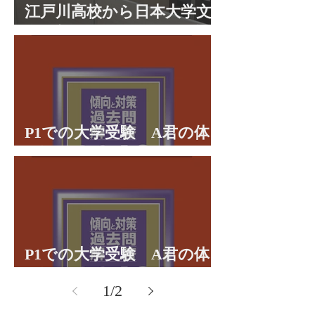
江戸川高校から日本大学文
理学部に合格 合格体験談
P1での大学受験 A君の体
験談パート２
P1での大学受験 A君の体
験談パート１
1
/
2