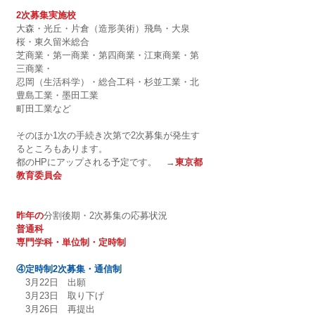
2次募集実施校
大森・光丘・片倉（造形美術）飛鳥・大泉
桜・東久留米総合
芝商業・第一商業・第四商業・江東商業・第
三商業・
忍岡（生活科学）・総合工科・杉並工業・北
豊島工業・墨田工業
町田工業など
そのほか1次の手続き次第で2次募集が発生す
るところもあります。
都のHPにアップされる予定です。　→
東京都
教育委員会
昨年の
分割後期・2次募集の応募状況
普通科
専門学科・単位制・定時制
④定時制2次募集・通信制
　3月22日　出願
　3月23日　取り下げ
　3月26日　再提出