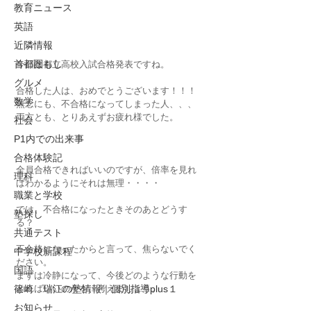
教育ニュース
英語
近隣情報
首都圏もし
今日は都立高校入試合格発表ですね。
グルメ
合格した人は、おめでとうございます！！！
数学
無念にも、不合格になってしまった人、、、
両方とも、とりあえずお疲れ様でした。
社会
P1内での出来事
合格体験記
全員合格できればいいのですが、倍率を見れ
理科
ばわかるようにそれは無理・・・・
職業と学校
では、不合格になったときそのあとどうす
塾探し
る？
共通テスト
不合格になったからと言って、焦らないでく
中学校新課程
ださい。
国語
まずは冷静になって、今後どのような行動を
とればいいのかを、考えましょう。
篠崎 瑞江の塾情報｜個別指導plus１
お知らせ