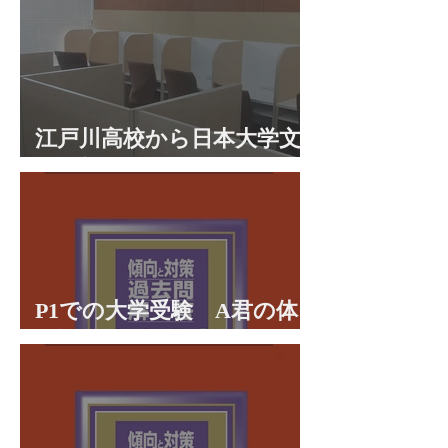
江戸川高校から日本大学文
理学部に合格 合格体験談
P1での大学受験 A君の体
験談パート２