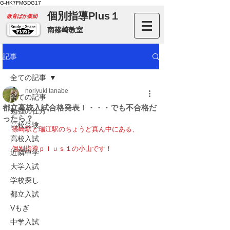
G-HK7FMGDG17
個別指導Plus１
​教育ばか集団
南篠崎教室
記事
全ての記事
noriyuki tanabe
全ての記事
都立高校入試合格発表！・・・でも不合格だ
勉強の仕方
ったら？
高校受験
篠崎駅と瑞江駅のちょうど真ん中にある、
高校入試
個別指導ｐｌｕｓ１の小山です！
近隣中学
大学入試
学校探し
都立入試
Vもぎ
中学入試