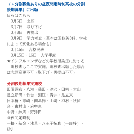
（＋分割募集ありの昼夜間定時制高校の分割
後期募集）に出願
日程はこちら
　3月6日　出願
　3月7日　取り下げ
　3月8日　再提出
　3月9日　学力考査（基本は国数英3科、学校
によって変化ある場合も）
　3月15日　合格発表
　3月15日・16日　入学手続
★インフルエンザなどの学校感染症に対する
　追検査もここで実施。追検査出願した場合
は志願変更不可（取下げ・再提出不可）
分割後期募集実施校
田園調布・八潮・蒲田・深沢・田柄・大山　
足立新田・竹台・淵江・青井・足立東
日本橋・篠崎・南葛飾・山崎・羽村・秋留
台・東村山・府中東
中野・練馬・野津田
昼夜間定時制
一橋・荻窪・浅草・八王子拓真（一般枠）・
砂川