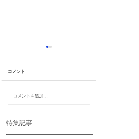
コメント
令和9年度都立高校入試
瑞江で効果的な個
コメントを追加…
日程
導法を活用する方
特集記事