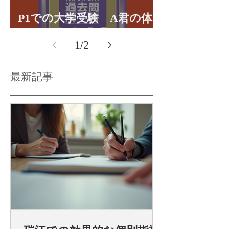
P1での大学受験 A君の体
験談パート１
1
/
2
最新記事