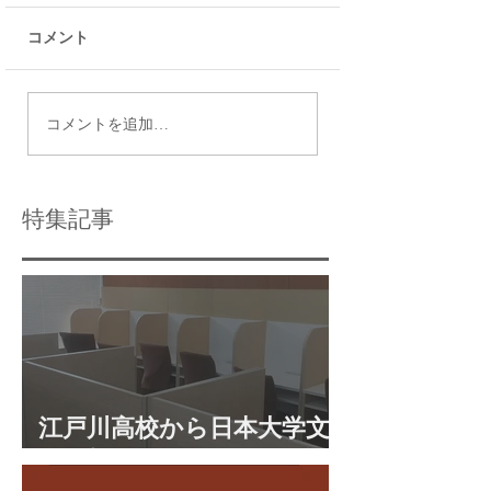
コメント
瑞江で最適な個別指導
令和9年度都立高
コメントを追加…
塾の選び方と個別指導
日程
学習のメリット
特集記事
江戸川高校から日本大学文
理学部に合格 合格体験談