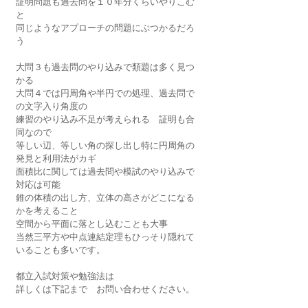
証明問題も過去問を１０年分くらいやりこむ
と
同じようなアプローチの問題にぶつかるだろ
う
大問３も過去問のやり込みで類題は多く見つ
かる
大問４では円周角や半円での処理、過去問で
の文字入り角度の
練習のやり込み不足が考えられる　証明も合
同なので
等しい辺、等しい角の探し出し特に円周角の
発見と利用法がカギ
面積比に関しては過去問や模試のやり込みで
対応は可能
錐の体積の出し方、立体の高さがどこになる
かを考えること
空間から平面に落とし込むことも大事
当然三平方や中点連結定理もひっそり隠れて
いることも多いです。
都立入試対策や勉強法は
詳しくは下記まで　お問い合わせください。