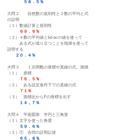
５８．５％
大問２　　自然数の規則性と２数の平均と式
の証明
（１）数値計算と規則性　　　
６９．６％
（２）４数の平均値とbd-acの値を使って
　　　ある式が成り立つことを指揮を使って
説明する
２０．４％
大問３　　１次関数の座標や直線の式、面積
（１）　座標
７６．５％
（２）　ある設定条件下での直線の式
７１％
（３）　面積比からPの座標を出す　　
１４，７％
大問４　平面図形　半円と三角形
（１）文字を使った角度
　５９．６％
（２）①　合同の証明記述
　６５．８％