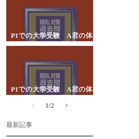
P1での大学受験 A君の体
験談パート２
P1での大学受験 A君の体
験談パート１
1
/
2
最新記事