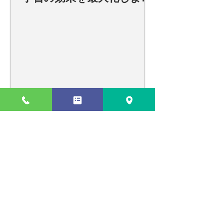
う！
瑞江での効果的な個別指導で学習
効果を最大化する方法
瑞江で最適な個別指導塾の選び方
と個別指導学習のメリット