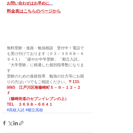
お問い合わせはお早めに
。
料金表はこちらのページから
無料受験・進路・勉強相談　受付中！電話で
も受け付けております（０３－３６９８－６
６４１） 「緩やか中学受験」「都立入試」
「大学受験」に精通した個別指導塾になりま
す
受験のための進路指導、勉強の仕方等にお困
りの方はいつでもご相談ください。
〒133-
0065　江戸川区南篠崎町５－９－１２－２
Ｆ　　　　　　　　
（篠崎街道のセブンイレブンの上）
TEL　３６９８－６６４１
#高校入試
#都立高校