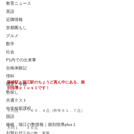
教育ニュース
英語
近隣情報
首都圏もし
グルメ
数学
社会
P1内での出来事
合格体験記
理科
篠崎駅と瑞江駅のちょうど真ん中にある、個
職業と学校
別指導ｐｌｕｓ１です！
塾探し
共通テスト
中学校新課程
平均点・・・６０．４点（昨年６１．７点）
国語
篠崎 瑞江の塾情報｜個別指導plus１
大問１　　４６点　　
お知らせ
（１）　正負の数　累乗　　　　　　