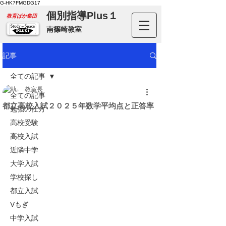
G-HK7FMGDG17
個別指導Plus１
​教育ばか集団
南篠崎教室
記事
全ての記事
教室長
全ての記事
都立高校入試２０２５年数学平均点と正答率
勉強の仕方
高校受験
高校入試
近隣中学
大学入試
学校探し
都立入試
Vもぎ
中学入試