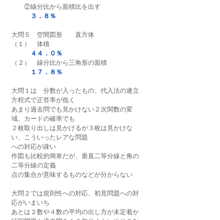
　　②線分比から面積比を出す
３．８％
大問５　空間図形　　直方体
（１）　体積
４４．０％
（２）　線分比から三角形の面積
１７．８％
大問１は　分数が入ったもの、代入法の連立
方程式で正答率が低く
あまり過去問でも見かけない２次関数の変
域、カードの確率でも
２枚取り出しは見かけるが３枚は見かけな
い、こういったレアな問題
への対応が疎い
作図も比較的簡単だが、垂直二等分線と角の
二等分線の定義
点の集合が意味するものなどが分からない
大問２では規則性への対応、初見問題への対
応がいまいち
あとは２数や４数の平均の出し方が未定着か