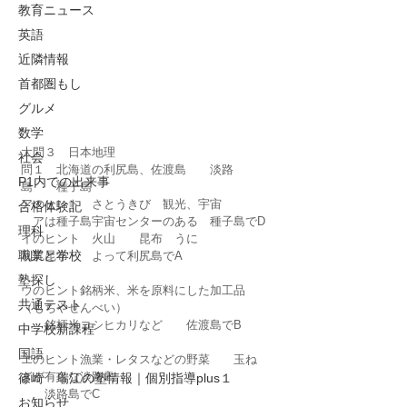
教育ニュース
英語
近隣情報
首都圏もし
グルメ
数学
大問３　日本地理　　
社会
問１　北海道の利尻島、佐渡島　　淡路
P1内での出来事
島　　種子島
アのヒント　さとうきび　観光、宇宙　
合格体験記
　アは種子島宇宙センターのある　種子島でD
理科
イのヒント　火山　　昆布　うに　
職業と学校
利尻昆布　　よって利尻島でA
塾探し
ウのヒント銘柄米、米を原料にした加工品
共通テスト
（もちやせんべい）
　　銘柄米コシヒカリなど　　佐渡島でB
中学校新課程
国語
エのヒント漁業・レタスなどの野菜　　玉ね
ぎが有名な淡路島
篠崎 瑞江の塾情報｜個別指導plus１
　　淡路島でC
お知らせ