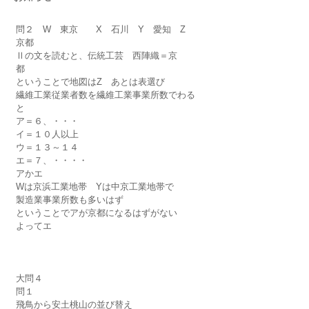
問２　W　東京　　X　石川　Y　愛知　Z　
京都
Ⅱの文を読むと、伝統工芸　西陣織＝京
都　　
ということで地図はZ　あとは表選び
繊維工業従業者数を繊維工業事業所数でわる
と
ア＝６、・・・
イ＝１０人以上
ウ＝１３～１４
エ＝７、・・・・
アかエ
Wは京浜工業地帯　Yは中京工業地帯で
製造業事業所数も多いはず
ということでアが京都になるはずがない
よってエ
大問４　
問１
飛鳥から安土桃山の並び替え