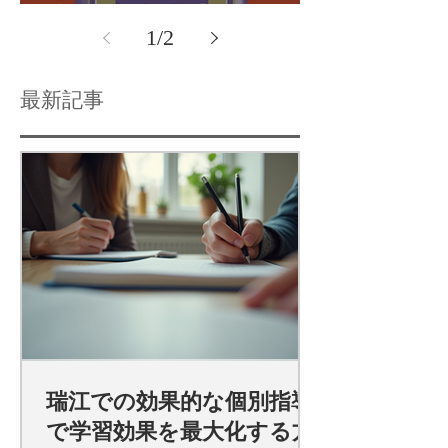
験談パート１
1
/
2
最新記事
瑞江での効果的な個別指導
で学習効果を最大化する方