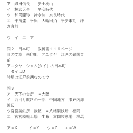
ア　織田信長　　安土桃山
イ　桓武天皇　　平安時代
ウ　和同開珎　律令制　奈良時代
エ　平清盛　平氏　大輪田泊　平安末期　鎌
倉直前
ウ　イ　エ　ア
問２　日本町　　教科書１１６ページ
Ⅲの文章　朱印船　アユタヤ　江戸の鎖国直
前
アユタヤ　シャム(タイ）の日本町
　タイはD
時期は江戸前期なのでウ
問３　
ア　天下の台所　＝大阪
イ　西回り航路の一部　中国地方　瀬戸内海
近辺
ウ官営製鉄所　炭鉱　＝八幡製鉄所　福岡
エ　官営模範工場　生糸　富岡製糸場　群馬
ア＝X　　　イ＝Y　　ウ＝Z　　エ＝W