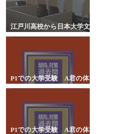
江戸川高校から日本大学文
理学部に合格 合格体験談
P1での大学受験 A君の体
験談パート２
P1での大学受験 A君の体