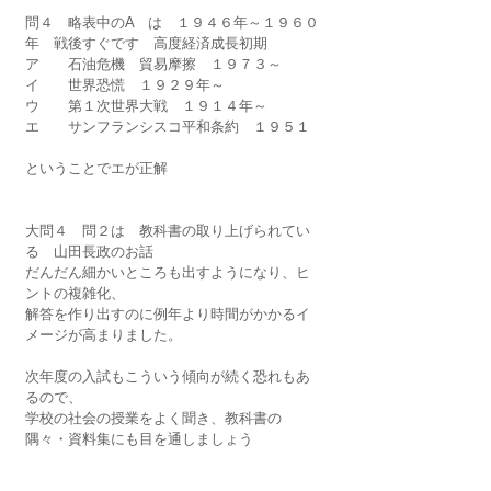
問４　略表中のA　は　１９４６年～１９６０
年　戦後すぐです　高度経済成長初期
ア　　石油危機　貿易摩擦　１９７３～
イ　　世界恐慌　１９２９年～
ウ　　第１次世界大戦　１９１４年～
エ　　サンフランシスコ平和条約　１９５１
ということでエが正解
大問４　問２は　教科書の取り上げられてい
る　山田長政のお話
だんだん細かいところも出すようになり、ヒ
ントの複雑化、
解答を作り出すのに例年より時間がかかるイ
メージが高まりました。
次年度の入試もこういう傾向が続く恐れもあ
るので、
学校の社会の授業をよく聞き、教科書の
隅々・資料集にも目を通しましょう