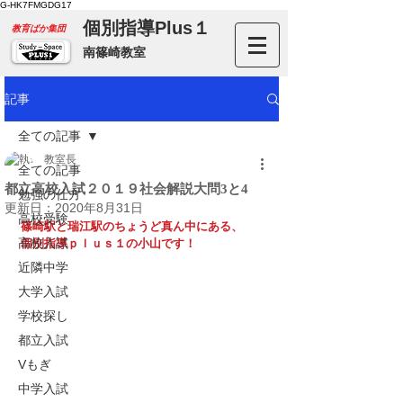
G-HK7FMGDG17
個別指導Plus１
​教育ばか集団
南篠崎教室
記事
全ての記事
教室長
全ての記事
都立高校入試２０１９社会解説大問3と4
勉強の仕方
更新日：
2020年8月31日
高校受験
篠崎駅と瑞江駅のちょうど真ん中にある、
高校入試
個別指導ｐｌｕｓ１の小山です！
近隣中学
大学入試
学校探し
都立入試
Vもぎ
中学入試