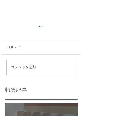
コメント
令和9年度都立高校入試
瑞江で効果的な個
コメントを追加…
日程
導法を活用する方
特集記事