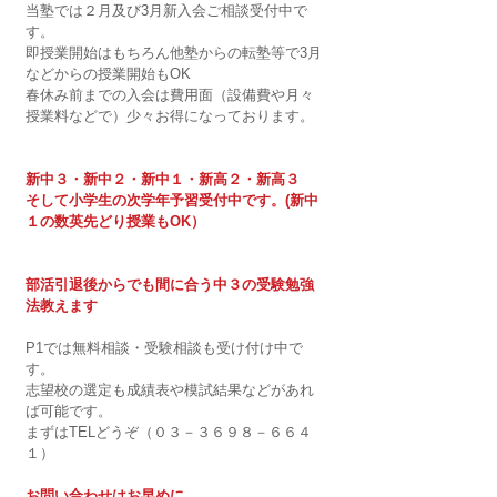
当塾では２月及び3月新入会ご相談受付中で
す。
即授業開始はもちろん他塾からの転塾等で3月
などからの授業開始もOK
春休み前までの入会は費用面（設備費や月々
授業料などで）少々お得になっております。
新中３・新中２・新中１・新高２・新高３　
そして小学生の次学年予習受付中です。(新中
１の数英先どり授業もOK）
部活引退後からでも間に合う中３の受験勉強
法教えます　
P1では無料相談・受験相談も受け付け中で
す。
志望校の選定も成績表や模試結果などがあれ
ば可能です。
まずはTELどうぞ（０３－３６９８－６６４
１）
お問い合わせはお早めに。