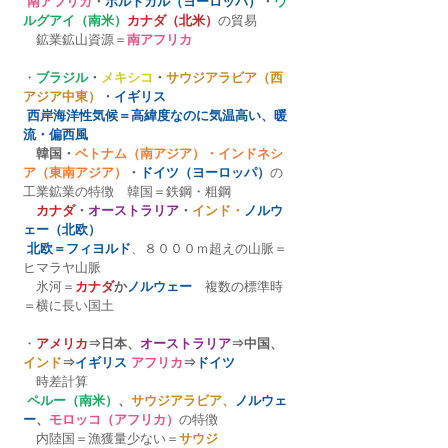
南アフリカ
・
ポルトガル（ヨーロッパ）
・
ウ
ルグアイ（南米）
カナダ（北米）
の貿易
　鉱業鉱山資源＝
南アフリカ
・
ブラジル
・
メキシコ
・
サウジアラビア（西
アジア中東）
・
イギリス
西岸海洋性気候＝高緯度なのに気温高い、暖
流・偏西風
　韓国・
ベトナム（南アジア）・インドネシ
ア（東南アジア）
・
ドイツ（ヨーロッパ）
の
工業鉱業の特徴　韓国＝鉄鋼・粗鋼　
　カナダ
・
オーストラリア
・
インド・
ノルウ
ェー（北欧）
北欧＝フィヨルド
、８０００ｍ超えの山脈＝
ヒマラヤ山脈　
　氷河＝
カナダ
か
ノルウェー
　複数の標準時
＝横に長い国土
・
アメリカ
⇒日本、
オーストラリア
⇒中国、
インド
⇒
イギリス
アフリカ
⇒
ドイツ
　時差計算
ペルー（南米）
、
サウジアラビア、
ノルウェ
ー
、
モロッコ（アフリカ）
の特徴
　内陸国＝漁獲量少ない＝
サウジ