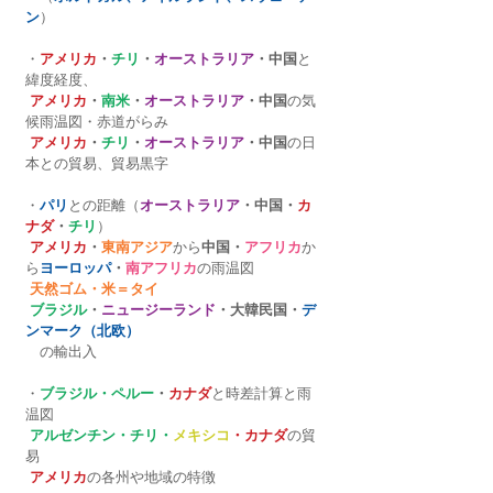
ン
）
・
アメリカ
・
チリ
・
オーストラリア
・中国
と
緯度経度、
アメリカ
・
南米
・
オーストラリア
・中国
の気
候雨温図・赤道がらみ
アメリカ
・
チリ
・
オーストラリア
・中国
の日
本との貿易、貿易黒字
・
パリ
との距離（
オーストラリア
・中国・
カ
ナダ
・
チリ
）
アメリカ
・
東南アジア
から
中国・
アフリカ
か
ら
ヨーロッパ
・
南アフリカ
の雨温図
天然ゴム・米＝タイ
ブラジル
・
ニュージーランド
・大韓民国・
デ
ンマーク（北欧）
　の輸出入
・
ブラジル・ペルー
・
カナダ
と時差計算と雨
温図
アルゼンチン・チリ・
メキシコ
・カナダ
の貿
易
アメリカ
の各州や地域の特徴