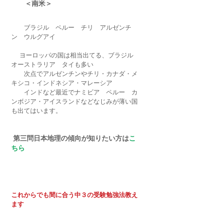
　　＜南米＞　
　　ブラジル　ペルー　チリ　アルゼンチ
ン　ウルグアイ
 　ヨーロッパの国は相当出てる、ブラジル　
オーストラリア　タイも多い　
　　次点でアルゼンチンやチリ・カナダ・メ
キシコ・インドネシア・マレーシア　
　　インドなど最近でナミビア　ペルー　カ
ンボジア・アイスランドなどなじみが薄い国
も出てはいます。
 第三問日本地理の傾向が知りたい方は
こ
ちら
これからでも間に合う中３の受験勉強法教え
ます　