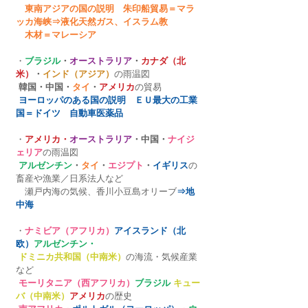
　東南アジアの国の説明　朱印船貿易＝マラ
ッカ海峡⇒液化天然ガス、イスラム教
　木材＝マレーシア
・
ブラジル
・
オーストラリア
・
カナダ（北
米）
・
インド（アジア）
の雨温図
韓国・中国・
タイ
・
アメリカ
の貿易
ヨーロッパのある国の説明　ＥＵ最大の工業
国＝ドイツ　自動車医薬品
・
アメリカ・
オーストラリア
・中国・
ナイジ
ェリア
の雨温図
アルゼンチン
・
タイ
・
エジプト
・
イギリス
の
畜産や漁業／日系法人など
　瀬戸内海の気候、香川小豆島オリーブ
⇒地
中海
・
ナミビア（アフリカ）
アイスランド（北
欧）
アルゼンチン・
ドミニカ共和国（中南米）
の海流・気候産業
など
モーリタニア（西アフリカ）
ブラジル
キュー
バ（中南米）
アメリカ
の歴史