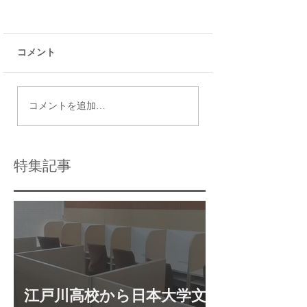
コメント
令和9年度都立高校入試
瑞江で効果的な個
コメントを追加…
日程
導法を活用する方
特集記事
江戸川高校から日本大学文