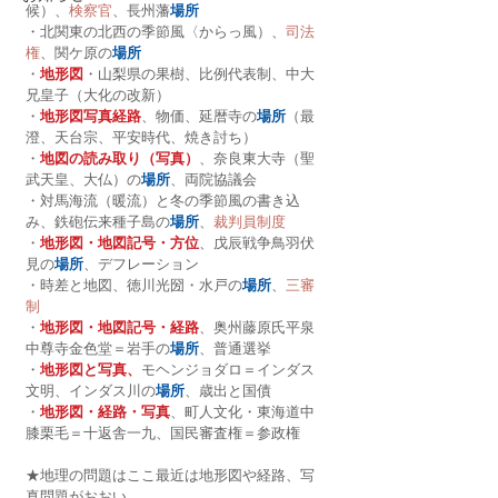
候）、
検察官
、長州藩
場所
・北関東の北西の季節風〈からっ風）、
司法
権
、関ケ原の
場所
・
地形図
・山梨県の果樹、比例代表制、中大
兄皇子（大化の改新）
・
地形図写真経路
、物価、延暦寺の
場所
（最
澄、天台宗、平安時代、焼き討ち）
・
地図の読み取り（写真）
、奈良東大寺（聖
武天皇、大仏）の
場所
、両院協議会
・対馬海流（暖流）と冬の季節風の書き込
み、鉄砲伝来種子島の
場所
、
裁判員制度
・
地形図・地図記号・方位
、戊辰戦争鳥羽伏
見の
場所
、デフレーション
・時差と地図、徳川光圀・水戸の
場所
、
三審
制
・
地形図・地図記号・経路
、奥州藤原氏平泉
中尊寺金色堂＝岩手の
場所
、普通選挙
・
地形図と写真、
モヘンジョダロ＝インダス
文明、インダス川の
場所
、歳出と国債
・
地形図・経路・写真
、町人文化・東海道中
膝栗毛＝十返舎一九、国民審査権＝参政権
★地理の問題はここ最近は地形図や経路、写
真問題がおおい