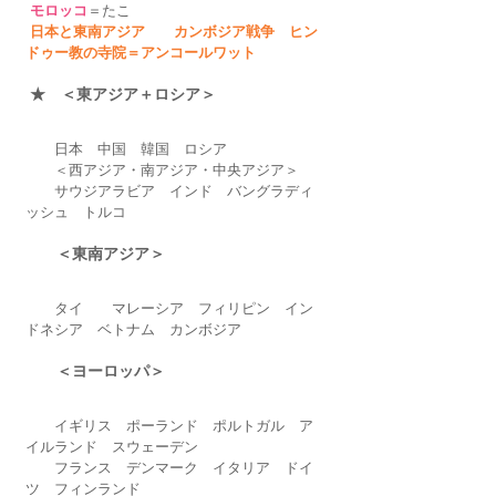
モロッコ
＝たこ　
日本と東南アジア　　カンボジア戦争　ヒン
ドゥー教の寺院＝アンコールワット
 ★　＜東アジア＋ロシア＞　　
　　日本　中国　韓国　ロシア
　　＜西アジア・南アジア・中央アジア＞　
　　サウジアラビア　インド　バングラディ
ッシュ　トルコ
　　＜東南アジア＞　
　　タイ　　マレーシア　フィリピン　イン
ドネシア　ベトナム　カンボジア
　　＜ヨーロッパ＞
　　イギリス　ポーランド　ポルトガル　ア
イルランド　スウェーデン　
　　フランス　デンマーク　イタリア　ドイ
ツ　フィンランド　