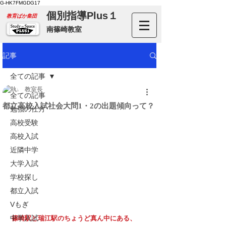
G-HK7FMGDG17
個別指導Plus１
​教育ばか集団
南篠崎教室
記事
全ての記事
教室長
全ての記事
都立高校入試社会大問1・2の出題傾向って？
勉強の仕方
高校受験
高校入試
近隣中学
大学入試
学校探し
都立入試
Vもぎ
中学入試
篠崎駅と瑞江駅のちょうど真ん中にある、