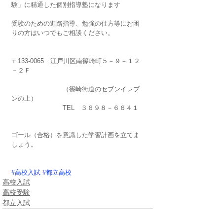
験」に精通した個別指導塾になります
受験のための進路指導、勉強の仕方等にお困
りの方はいつでもご相談ください。
〒133-0065　江戸川区南篠崎町５－９－１２
－２Ｆ
　　　　　　　　（篠崎街道のセブンイレブ
ンの上）
　　　　　　　　TEL　３６９８－６６４１
ゴール（合格）を意識した学習計画を立てま
しょう。
#高校入試
#都立高校
高校入試
高校受験
都立入試