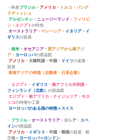
・時差
ブラジル
・
アメリカ
・
トルコ・バング
ラディッシュ
アルゼンチン
・
ニュージーランド
・
フィリピ
ン
・
エジプト
の特色
オーストラリア
・
マレーシア
・
イタリア・イ
ギリス
の貿易
・
南米
・
オセアニア
・
西アジアから南アジ
ア
・
ヨーロッパ
の雨温図
アメリカ
・大韓民国・中国・
ドイツ
の産業・
貿易
東南アジアの特徴（自動車・日系企業）
・
エジプト
・
イギリス
・
南アフリカ共和国
・
フィンランド（北欧）
の雨温図
エジプト・南アフリカ・ナイジェリア・モロ
ッコ
の特徴や工業
ヨーロッパのある国の特徴＝スイス
・
ブラジル
・
オーストラリア
・ロシア・
スペ
イン
の雨温図
アメリカ
・
イギリス
・中国・韓国
の貿易　航
空機＝
ヨーロッパ＝ロンドン