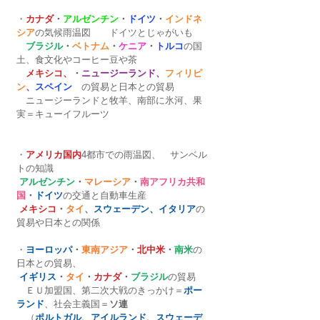
・
カナダ
・
アルゼンチン
・
ドイツ
・
インドネ
シア
の気候雨温図　　ドイツとじゃがいも
　ブラジル
・
ベトナム
・
ケニア
・
トルコ
の国
土、食文化やコーヒー豆や茶
メキシコ、
・
ニュージーランド、
フィリピ
ン
、
スペイン　
の貿易と日本との貿易
　ニュージーランドと牧羊、南部に氷河、果
実＝キューイフルーツ
・
アメリカ国内
4都市での雨温図、　サンベル
トの知識
アルゼンチン
・
マレーシア
・
南アフリカ共和
国
・
ドイツ
の交通と自動車生産
メキシコ
・
タイ
、
スウェーデン、イタリア
の
貿易や日本との関係 
・
ヨーロッパ
・
東南アジア
・
北中米
・
南米
の
日本との貿易、
イギリス
・
タイ
・
カナダ
・
ブラジル
の貿易
　ＥＵ加盟国、第二次大戦のきっかけ＝
ポー
ランド
、社会主義国＝
ソ連
　（
ポルトガル、アイルランド、スウェーデ