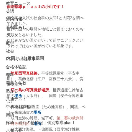
教育ニュース
個別指導ｐｌｕｓ１の小山です！
英語
都立高校入試の社会科の大問1と大問2を調べ
近隣情報
てみました。
首都圏もし
世界の国々の場所を地域ごと覚えておくのも
有効だと思いました。
グルメ
なじみがない国かといって超マニアックとい
数学
うわけではない国が出ている印象です。
社会
大問1　3分野出題問
P1内での出来事
合格体験記
・
地形図写真経路、
平等院鳳凰堂（平安中
理科
期）、葛飾北斎（江戸、富嶽三十六景）、労
職業と学校
働基準法
・
江の島の写真撮影場所
、世界遺産仁徳陵古
塾探し
墳の
場所
（大阪府）、　国連（安全保障理事
共通テスト
会）
中学校新課程
・日本4都市雨温図（ため池高松）、閣議、ペ
リー来航浦賀の
場所
国語
・成田空港の貿易、城下町、
第二審の裁判所
篠崎 瑞江の塾情報｜個別指導plus１
＝高等裁判所
の
場所
・北大西洋海流、・偏西風（西岸海洋性気
お知らせ