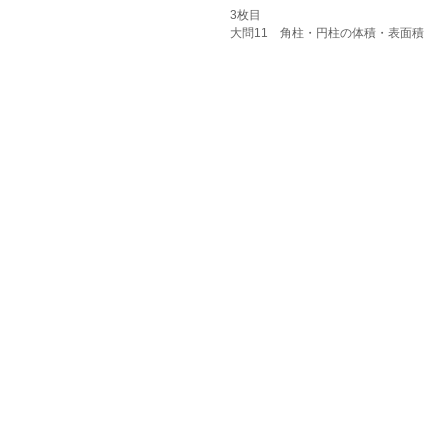
3枚目
大問11　角柱・円柱の体積・表面積