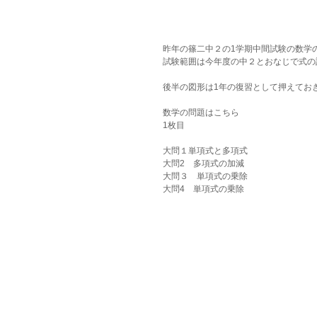
昨年の篠二中２の1学期中間試験の数学
試験範囲は今年度の中２とおなじで式の
後半の図形は1年の復習として押えてお
数学の問題はこちら
1枚目
大問１単項式と多項式
大問2　多項式の加減
大問３　単項式の乗除
大問4　単項式の乗除