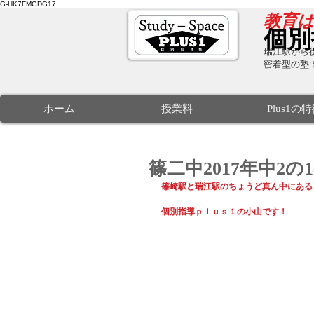
G-HK7FMGDG17
​教育
個別
瑞江駅から徒
密着型の塾
ホーム
授業料
Plus1の
篠二中2017年中2
篠崎駅と瑞江駅のちょうど真ん中にある
個別指導ｐｌｕｓ１の小山です！