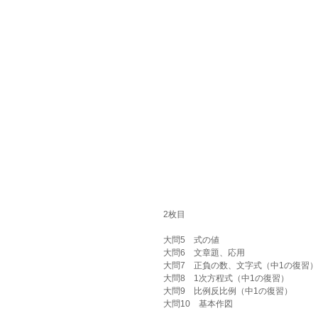
2枚目
大問5　式の値
大問6　文章題、応用
大問7　正負の数、文字式（中1の復習）
大問8　1次方程式（中1の復習）
大問9　比例反比例（中1の復習）
大問10　基本作図