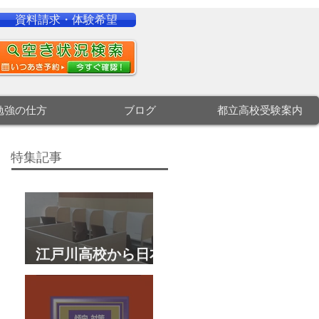
資料請求・体験希望
勉強の仕方
ブログ
都立高校受験案内
特集記事
江戸川高校から日本
大学文理学部に合
格 合格体験談