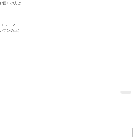
お困りの方は
９－１２－２Ｆ
レブンの上）