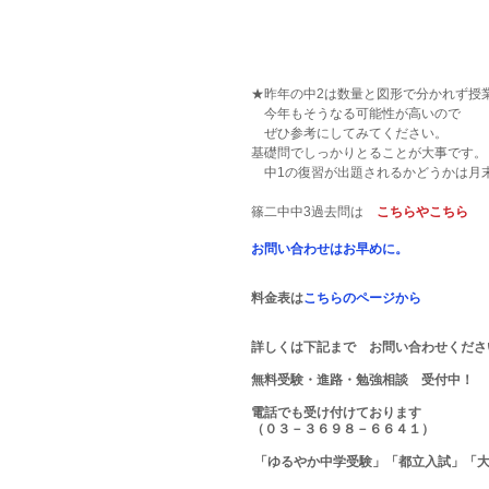
★昨年の中2は数量と図形で分かれず授
　今年もそうなる可能性が高いので
　ぜひ参考にしてみてください。
基礎問でしっかりとることが大事です。
　中1の復習が出題されるかどうかは月
篠二中中3過去問は　
こちら
や
こちら
お問い合わせはお早めに。
料金表は
こちらのページから
詳しくは下記まで　お問い合わせくださ
無料受験・進路・勉強相談　受付中！
電話でも受け付けております
（０３－３６９８－６６４１）
 「ゆるやか中学受験」「都立入試」「