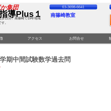
ばか集団
03-3698-6641
指導Plus１
南篠崎教室
歩12分、南篠崎で19
年地域
です。
特徴
アクセス
お問合せ
の1学期中間試験数学過去問
、