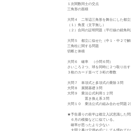
１次関数同士の交点
三角形の面積
大問４　二等辺三角形を舞台にした都立
（１）角度（文字無し）
（２）合同の証明問題（平行線の錯角利
大問５　都立に似せた（中１・中２で解
三角柱に関する問題
切断と体積
大問６　確率　（小問６問）
さいころ２つ、球を同時に２つ取り出す
３枚のカード並べて３桁の整数
大問７　単項式と多項式の乗除３問
大問８　展開基礎３問
大問９　乗法公式利用１２問
　　　　　置き換え系３問
大問１０　乗法公式の組み合わせ問題２
★予告通りの前半は都立入試意識した問
　６月の模擬などに似ている。
　確率が思ったより少ない
　大問２番は穴埋め式にしても慣れてな