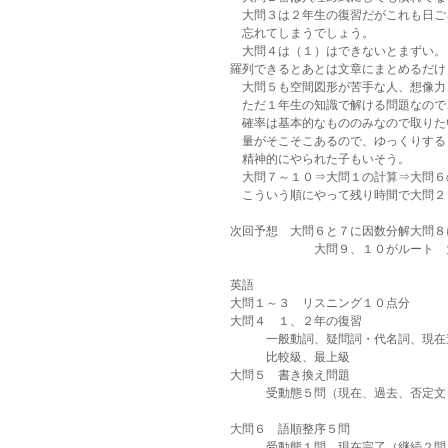
　大問３は２年生の復習だがこれも日ご
　忘れてしまうでしょう。
　大問４は（１）はできないとまずい。
羅列できるとあとは文章にまとめるだけ
　大問５も空間図形が苦手な人、想像力
　ただ１年生の知識で解ける問題なので
　確率は基本的なもののみなので取りた
　量がそこそこあるので、ゆっくりする
　精神的にやられた子もいそう。
　大問７～１０⇒大問１の計算⇒大問６
　こういう順にやって残り時間で大問２
次回予想　大問６と７に因数分解大問８
　　　　　　　大問９、１０がルート　
英語　
大問１～３　リスニング１０点分
大問４　１、２年の復習
　　　一般動詞、疑問詞・代名詞、現在
　　　比較級、最上級
大問５　書き換え問題
　　　受動態５問（現在、過去、否定文
大問６　語順整序５問
　　　受動態１問、現在完了（継続２問