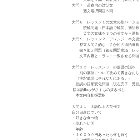
大問７　道案内の対話文
　　　適文選択問題５問
大問８　レッスン１の文章の別バージョ
　　　読解問題（日本語で解答、適語抜
　　　英文の意味を３つの英文から選択
大問９　レッスン２　アレンジ　本文読
　　都立大問２的な　２か所の適語選択
　　書き加え問題（都立問題意識・レッ
　　文章内容とイラスト一致させる問題
大問１０　レッスン３　の落語の話を
　　別の落語について改めて書きなおし
　（注釈単語はそれなりにある。）
　動詞の語形変化問題（現在完了、受動
 指示語theyがさすもの抜き出し
　本文内容把握選択
大問１１　３語以上の英作文
自分自身について
・好きな食べ物
・訪れたい国
・年齢
・１００００円あったら何を買う