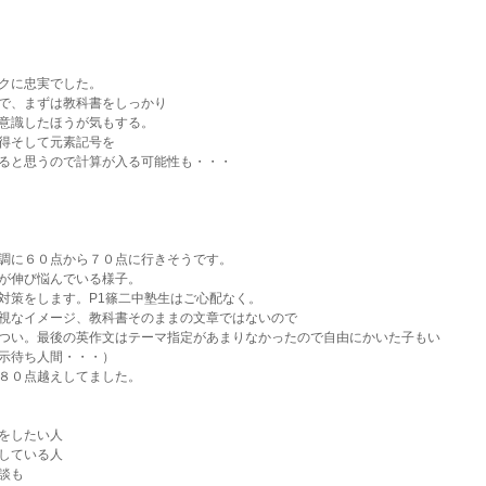
クに忠実でした。
で、まずは教科書をしっかり
意識したほうが気もする。
得そして元素記号を
ると思うので計算が入る可能性も・・・
調に６０点から７０点に行きそうです。
が伸び悩んでいる様子。
対策をします。P1篠二中塾生はご心配なく。
視なイメージ、教科書そのままの文章ではないので
つい。最後の英作文はテーマ指定があまりなかったので自由にかいた子もい
示待ち人間・・・）
８０点越えしてました。
をしたい人
している人
談も