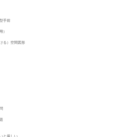
型手前
用）
ける）空間図形
問
題
いと厳しい