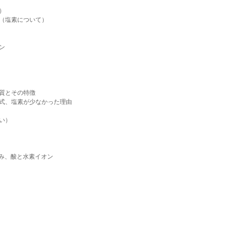
）
（塩素について）
ン
質とその特徴
式、塩素が少なかった理由
い）
絡み、酸と水素イオン