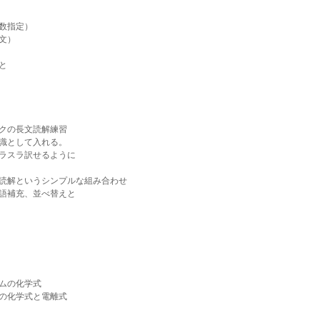
数指定）
文）
と
クの長文読解練習
識として入れる。
ラスラ訳せるように
読解というシンプルな組み合わせ
語補充、並べ替えと
ムの化学式
の化学式と電離式