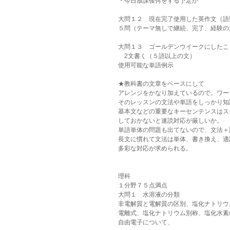
・今日放課後何をする予定か
大問１２　現在完了使用した英作文（語
５問（テーマ無しで継続、完了、経験の
大問１３　ゴールデンウイークにしたこ
　2文書く（５語以上の文）
使用可能な単語例示
★教科書の文章をベースにして
アレンジをかなり加えているので。ワー
そのレッスンの文法や単語をしっかり知
基本文などの重要なキーセンテンスはス
しておかないと速読対応が厳しいか。
単語単体の問題も出てないので、文法＋
長文に慣れて文法は単体、書き換え、適
多彩な対応が求められる。
理科
１分野７５点満点
大問１　水溶液の分類
非電解質と電解質の区別、塩化ナトリウ
電離式、塩化ナトリウム別称、塩化水素
自由電子について、