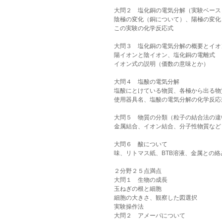
大問２　塩化銅の電気分解（実験ベース
陰極の変化（銅について）、陽極の変化
この実験の化学反応式
大問３　塩化銅の電気分解の概要とイオ
陽イオンと陰イオン、塩化銅の電離式
イオン式の説明（価数の意味とか）
大問４　塩酸の電気分解
塩酸にとけている物質、各極から出る物
使用器具名、塩酸の電気分解の化学反応
大問５　物質の分類（粒子の結合法の違
金属結合、イオン結合、分子性物質など
大問６　酸について
味、リトマス紙、BTB溶液、金属との
２分野２５点満点
大問１　生物の成長
玉ねぎの根と細胞
細胞の大きさ、観察した図選択
実験操作法
大問２　アメーバについて