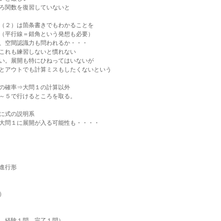
ろ関数を復習していないと
（２）は箇条書きでもわかることを
（平行線＝錯角という発想も必要）
、空間認識力も問われるか・・・
これも練習しないと慣れない
い。展開も特にひねってはいないが
とアウトでも計算ミスもしたくないという
の確率⇒大問１の計算以外
～５で行けるところを取る。
に式の説明系
大問１に展開が入る可能性も・・・・
進行形
）
、経験１問、完了１問）