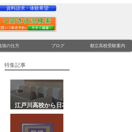
資料請求・体験希望
勉強の仕方
ブログ
都立高校受験案内
特集記事
江戸川高校から日本
大学文理学部に合
格 合格体験談