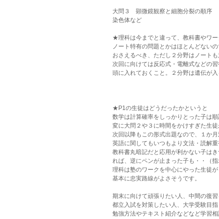
大問３　顕微鏡観察と細胞分裂の順序
染色体など
★理科は今までと違って、教科書やワー
ノート特有の問題とかはほとんどないの
おさえるべき、ただし２分野はノートも
次回に向けては反応式・電離式などの習
頭に入れておくこと。２分野は遺伝が入
★P1の生徒はどうだったかというと
数学は計算確率をしっかりとった子は順
変に大問２や３に時間をかけすぎた生徒
次回以降もこの形式出題なので、１か月
英語に関してもいつもより文法・読解重
教科書丸暗記だと応用が利かない子はき
れば、逆にペンが止まった子も・・（指
理科は塾のワークを中心にやった生徒が
基本に忠実路線がよさそうです。
期末に向けて頑張りたい人、中間の復習
都立入試を対策したい人、大学受験目指
勉強方法やテキスト紹介などなど学習相