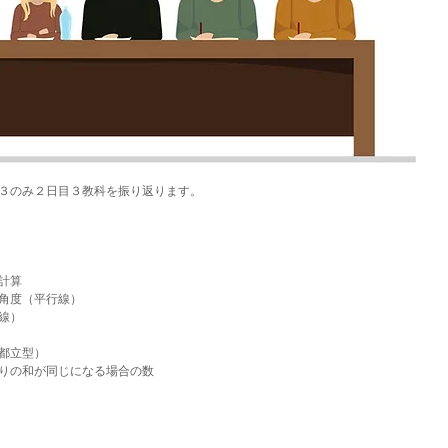
３のみ２日目３教科を振り返ります。
計算
角度（平行線）
線）
都立型）
りの和が同じになる場合の数