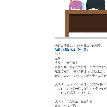
先週金曜日に終わった篠二中の試験、中
初日の試験分析（社・国）
中３
数学
大問１　都立形式
正負の数、文字式の計算、１次方程式の
連立方程式、資料の整理（相対度数）、
作図（２点から等しい距離＝垂直二等分
大問２　カレンダーを使った式の利用（
（１）カレンダー縦つながりと横つなが
（２）説明問題（穴埋め式）
大問３　１次関数（融合問題）
都立レベルの手前