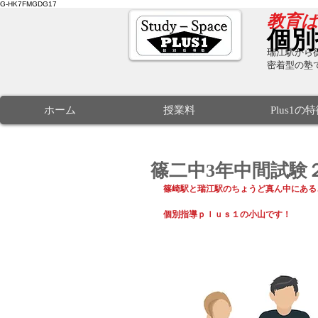
G-HK7FMGDG17
​教育
個別
瑞江駅から徒
密着型の塾
ホーム
授業料
Plus1の
篠二中3年中間試験
篠崎駅と瑞江駅のちょうど真ん中にある
個別指導ｐｌｕｓ１の小山です！