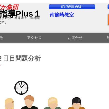
ばか集団
03-3698-6641
指導Plus１
南篠崎教室
歩12分、南篠崎で19
年地域
です。
特徴
アクセス
お問合せ
２日目問題分析
、