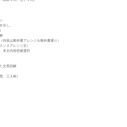
ン
き出し、
）
解
（内容は教科書アレンジ＆教科書通り）
スン２アレンジ文）
、本文内容把握選択
た文章読解
態、三人称）