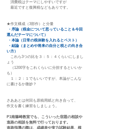
　消費税はテーマにしやすいですが
　最近ですと復興税などもありです。
★作文構成（3部作）と分量
・序論（税金について思っていること＆今回
選んだテーマについて）
・本論（日常の税体験を入れるとベスト）
・結論（まとめや将来の自分と税との向き合
い方）
　これら3つの比を３：５：４くらいにしまし
ょう
　（1200字をこれくらいに分担するといいか
も）
　１：２：１でもいいですが、本論がこんな
に書けるか微妙？
さああとは何回も原稿用紙と向き合って、
作文を書く練習をしましょう。
P1南篠崎教室でも、こういった宿題の相談や
進路の相談を無料で行っております。
進路指導の際は、成績表や実力試験結果、模