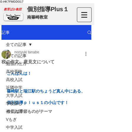
G-HK7FMGDG17
個別指導Plus１
​教育ばか集団
南篠崎教室
記事
全ての記事
noriyuki tanabe
全ての記事
税の作文、意見文について
勉強の仕方
高校受験
こんばんは！
高校入試
近隣中学
篠崎駅と瑞江駅のちょうど真ん中にある、
大学入試
個別指導ｐｌｕｓ１の小山です！
学校探し
都立入試
今日は季節ものがテーマ
Vもぎ
中学入試