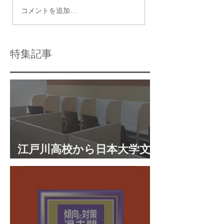
瑞江で最適な個別指導
令和9年度都立高
コメントを追加…
塾の選び方と個別指導
日程
学習のメリット
特集記事
江戸川高校から日本大学文
理学部に合格 合格体験談