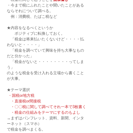
・今まで税にふれたことや聞いたことがある
ならそれについて調べる。
　例：消費税、たばこ税など
★内容をなるべくというか
　　ポジティブに転換しておく。
　「税金は将来払いたくないけど・・・・払
わないと・・・・」
　「税金を調べていて興味を持ち大事なもの
だと分かった」
　「税金がないと・・・・・・・・ってしま
う」
のような税金を受け入れる立場から書くこと
が大事。
★テーマ選択
・国税or地方税
　・直接税or間接税
　・〇〇税に関して調べてそれ一本で3枚書く
　・税金の仕組みをテーマにするのもよし
→まずはパンフレット、資料、新聞、インタ
ーネット（スマホ）
で税金を調べまくる。