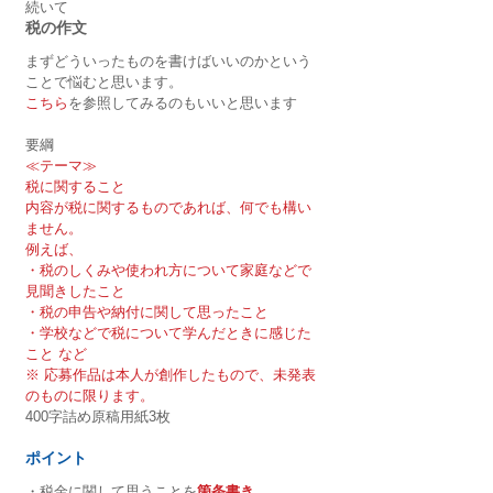
続いて
税の作文
まずどういったものを書けばいいのかという
ことで悩むと思います。
こちら
を参照してみるのもいいと思います
要綱
≪テーマ≫
税に関すること
内容が税に関するものであれば、何でも構い
ません。
例えば、
・税のしくみや使われ方について家庭などで
見聞きしたこと
・税の申告や納付に関して思ったこと
・学校などで税について学んだときに感じた
こと など
※ 応募作品は本人が創作したもので、未発表
のものに限ります。
400字詰め原稿用紙3枚
ポイント
・税金に関して思うことを
箇条書き