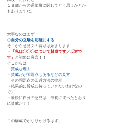
１８歳からの選挙権に関してどう思うかとか
もありますね。
大事なのはまず
〇
自分の立場を明確にする
そこから意見文の冒頭は始まります
・「私は〇〇〇について賛成です／反対で
す」
と初めに宣言！！
そこからは
・
賛成な理由
・賛成だが問題点もあるなどの見方
　その問題点の回避方法の提示
（結果的に賛成に持っていきたいわけなの
で）
・最後に自分の意見は　最初に述べたとおり
に賛成だ！！
この構成でかなりかけるはず。