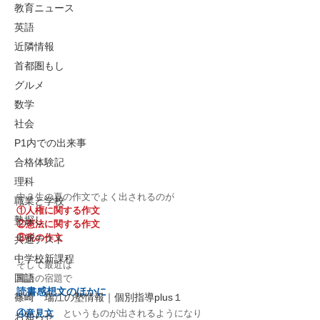
教育ニュース
英語
近隣情報
首都圏もし
グルメ
数学
社会
P1内での出来事
合格体験記
理科
中３生の夏の作文でよく出されるのが
職業と学校
①人権に関する作文
塾探し
②憲法に関する作文
③税の作文
共通テスト
中学校新課程
そして最近は
国語
国語の宿題で
読書感想文のほかに
篠崎 瑞江の塾情報｜個別指導plus１
④意見文
　というものが出されるようになり
お知らせ