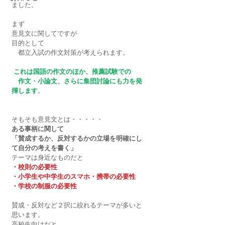
ました。
まず
意見文に関してですが
目的として
　都立入試の作文対策が考えられます。
これは国語の作文のほか、推薦試験での
　作文・小論文、さらに集団討論にも力を発
揮します
。
そもそも意見文とは・・・・・
ある事柄に関して
「賛成するか、反対するかの立場を明確にし
て自分の考えを書く」
テーマは身近なものだと
・校則の必要性
・小学生や中学生のスマホ・携帯の必要性
・学校の制服の必要性
賛成・反対など２択に絞れるテーマが多いと
思います。
高校生向けだと