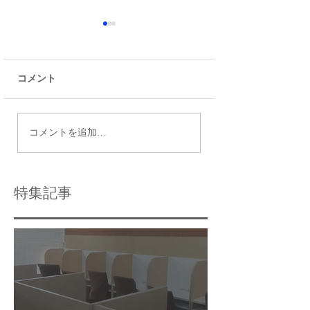
コメント
P1篠崎生の成績表やテ
篠崎二中の1学期
コメントを追加…
スト結果がだいぶそろ
験日程が決まりま
いました
特集記事