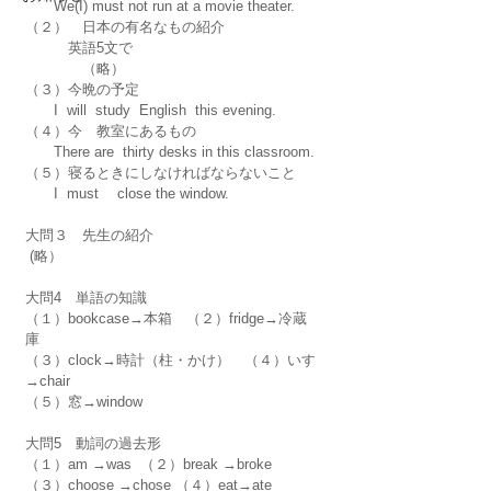
　　We(I) must not run at a movie theater.
（２）　日本の有名なもの紹介
　　　英語5文で　
　　　　（略）
（３）今晩の予定
　　I  will  study  English  this evening.
（４）今　教室にあるもの
　　There are  thirty desks in this classroom.
（５）寝るときにしなければならないこと
　　I  must 　close the window.
大問３　先生の紹介
 (略）
大問4　単語の知識
（１）bookcase→本箱　（２）fridge→冷蔵
庫
（３）clock→時計（柱・かけ）　（４）いす
→chair
（５）窓→window
大問5　動詞の過去形
（１）am →was  （２）break →broke
（３）choose →chose （４）eat→ate