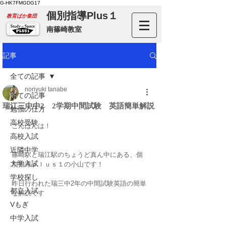
G-HK7FMGDG17
個別指導Plus１
​教育ばか集団
南篠崎教室
記事
全ての記事
noriyuki tanabe
全ての記事
瑞江三中中2 2学期中間試験 英語簡単解説
勉強の仕方
高校受験
こんばんは！
高校入試
近隣中学
篠崎駅と瑞江駅のちょうど真ん中にある、個
大学入試
別指導ｐｌｕｓ１の小山です！
学校探し
昨日行われた瑞三中2年の中間試験英語の簡単
都立入試
な解説です
Vもぎ
中学入試