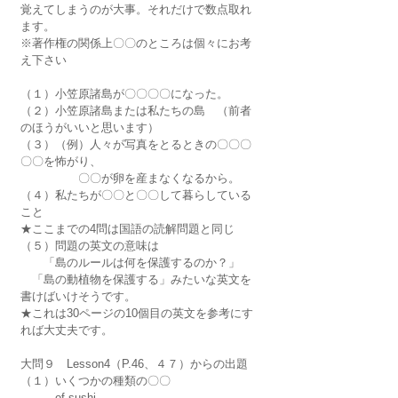
覚えてしまうのが大事。それだけで数点取れ
ます。
※著作権の関係上〇〇のところは個々にお考
え下さい
（１）小笠原諸島が〇〇〇〇になった。
（２）小笠原諸島または私たちの島　（前者
のほうがいいと思います）
（３）（例）人々が写真をとるときの〇〇〇
〇〇を怖がり、
　　　　　〇〇が卵を産まなくなるから。
（４）私たちが〇〇と〇〇して暮らしている
こと
★ここまでの4問は国語の読解問題と同じ
（５）問題の英文の意味は
　　「島のルールは何を保護するのか？」
　「島の動植物を保護する」みたいな英文を
書けばいけそうです。
★これは30ページの10個目の英文を参考にす
れば大丈夫です。
大問９　Lesson4（P.46、４７）からの出題
（１）いくつかの種類の〇〇
　　　of sushi