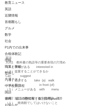
教育ニュース
英語
近隣情報
首都圏もし
グルメ
数学
社会
P1内での出来事
合格体験記
英語
理科
大問1　教科書の熟語等の重要表現の穴埋め
職業と学校
（１）興味がある　　interested in  
（２）提案することができるか　　
塾探し
Can　　　suggest
共通テスト
（３）散歩する　　 take  (a)   walk
（４）前に　　　　　　in front (of)
中学校新課程
（５）メニューがある　with       menu
国語
大問2　自分自身に対する　日本語→英答
篠崎 瑞江の塾情報｜個別指導plus１
（１）　映画館でしてはいけないこと
お知らせ