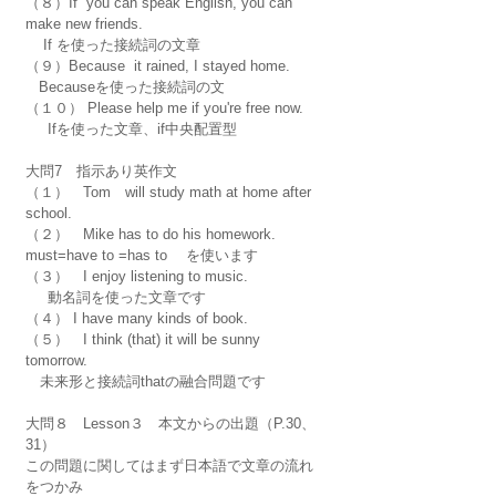
（８）If  you can speak English, you can 
make new friends.
    If を使った接続詞の文章
（９）Because  it rained, I stayed home.
   Becauseを使った接続詞の文
（１０） Please help me if you're free now.
     Ifを使った文章、if中央配置型
大問7　指示あり英作文
（１）　Tom　will study math at home after 
school.
（２）　Mike has to do his homework.
must=have to =has to 　を使います
（３）　I enjoy listening to music.
     動名詞を使った文章です
（４） I have many kinds of book.
（５）　I think (that) it will be sunny 
tomorrow.
　未来形と接続詞thatの融合問題です
大問８　Lesson３　本文からの出題（P.30、
31）
この問題に関してはまず日本語で文章の流れ
をつかみ