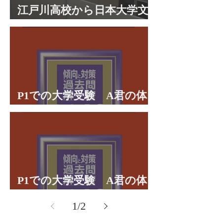
江戸川高校から日本大学文
理学部に合格 合格体験談
P1での大学受験 A君の体
験談パート２
P1での大学受験 A君の体
験談パート１
1
/
2