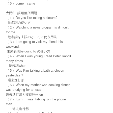
（５）come→came 
大問6　語順整序問題
（１）Do you like taking a picture?
  動名詞の使い方
（２）Watching a news program is difficult 
for me.
  動名詞を主語のところに使う用法
（３）I am going to visit my friend this 
weekend.
 未来表現be going to の使い方
（４）When I was young,I read Peter Rabbit 
many times.
   接続詞when
（５）Was Kim talking a bath at eleven 
yesterday ?
  過去進行形
（６）When my mother was cooking dinner, I 
was studying for an exam.
過去進行形と接続詞when
（７）Kumi　 was  talking  on the phone 
then.
　　過去進行形