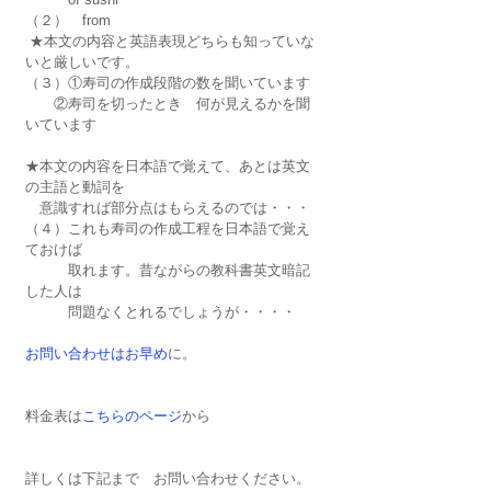
（２）　from
 ★本文の内容と英語表現どちらも知っていな
いと厳しいです。
（３）①寿司の作成段階の数を聞いています
　　②寿司を切ったとき　何が見えるかを聞
いています
★本文の内容を日本語で覚えて、あとは英文
の主語と動詞を
　意識すれば部分点はもらえるのでは・・・
（４）これも寿司の作成工程を日本語で覚え
ておけば
　　　取れます。昔ながらの教科書英文暗記
した人は
　　　問題なくとれるでしょうが・・・・
お問い合わせはお早め
に。
料金表は
こちらのページ
から
詳しくは下記まで　お問い合わせください。