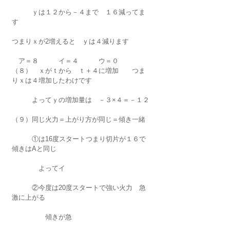
　　　ｙは１２から－４まで　１６減ってま
す
つまりｘが2増えると　ｙは４減ります
　ア＝８　　　イ＝４　　　ウ＝０　
（８）　ｘがｔから　ｔ＋４に増加　　つま
りｘは４増加したわけです
　　　よってｙの増加量は　－３×４＝－１２
（９）同じ火力＝上がり方が同じ＝傾き一緒
　　　①は16度スタートつまり切片が１６で
傾きはAと同じ　　
　　　　よってイ
　　　②今度は20度スタートで強い火力　急
激に上がる
　　　　　傾きが急