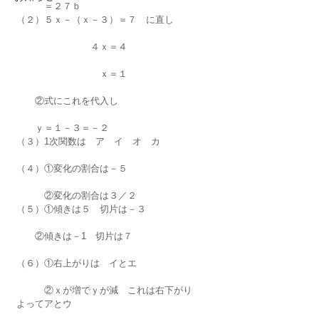
　　　＝２７ｂ
（２）５ｘ－（ｘ－３）＝７　に直し
　　　　　　　　４ｘ＝４
　　　　　　　　　ｘ＝１
　　②式にこれを代入し
　　ｙ＝１－３＝－２
（３）1次関数は　ア　イ　オ　カ
（４）①変化の割合は－５
　　　②変化の割合は３／２
（５）①傾きは５　切片は－３
　　②傾きは－1　切片は７
（６）①右上がりは　イとエ
　　　②ｘが増でｙが減　これは右下がり　
よってアとウ