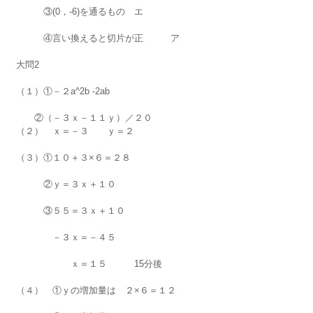
　　　③(0，-6)を通るもの　エ
　　　④言い換えると切片が正　　　ア
大問2
（１）①－２a^2b -2ab
　　②（－３ｘ－１１ｙ）／２０
（２）　ｘ＝－３　　ｙ＝２
（３）①１０＋３×６＝２８
　　　②ｙ＝３ｘ＋１０
　　　③５５＝３ｘ＋１０
　　　　－３ｘ＝－４５
　　　　　　ｘ＝１５　　　15分後
（４）　①ｙの増加量は　２×６＝１２