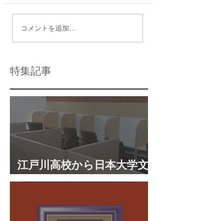
P1篠崎生の成績表やテ
篠崎二中の1学期
コメントを追加…
スト結果がだいぶそろ
験日程が決まりま
いました
特集記事
江戸川高校から日本大学文
理学部に合格 合格体験談