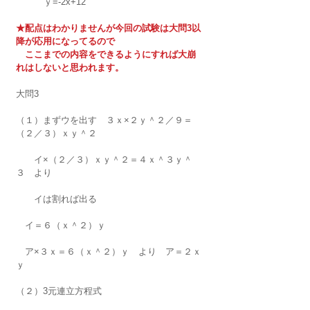
          ｙ=-2x+12
★配点はわかりませんが今回の試験は大問3以
降が応用になってるので
　ここまでの内容をできるようにすれば大崩
れはしないと思われます。
大問3　
（１）まずウを出す　３ｘ×２ｙ＾２／９＝
（２／３）ｘｙ＾２
　　イ×（２／３）ｘｙ＾２＝４ｘ＾３ｙ＾
３　より
　　イは割れば出る
　イ＝６（ｘ＾２）ｙ
　ア×３ｘ＝６（ｘ＾２）ｙ　より　ア＝２ｘ
ｙ
（２）3元連立方程式