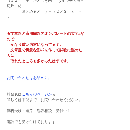
（１２）　平行だと傾き同じ　y軸で交わる＝
切片一緒
　　　　まとめると　ｙ＝（２／３）ｘ　－
７
★文章題と応用問題のオンパレードの大問3な
ので
　かなり重い内容になってます。
　文章題で得意な形式を作って試験に臨めた
人は
　取れたところも多かったはずです。
お問い合わせはお早めに。
料金表は
こちらのページか
ら
詳しくは下記まで　お問い合わせください。
無料受験・進路・勉強相談　受付中！
電話でも受け付けております