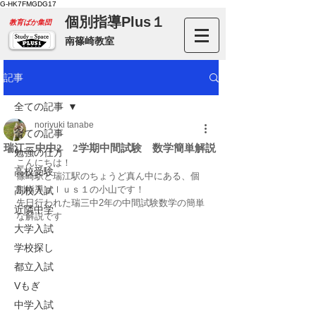
G-HK7FMGDG17
個別指導Plus１
​教育ばか集団
南篠崎教室
記事
全ての記事
noriyuki tanabe
全ての記事
瑞江三中中2 2学期中間試験 数学簡単解説
勉強の仕方
こんにちは！
高校受験
篠崎駅と瑞江駅のちょうど真ん中にある、個
別指導ｐｌｕｓ１の小山です！
高校入試
先日行われた瑞三中2年の中間試験数学の簡単
近隣中学
な解説です
大学入試
学校探し
都立入試
Vもぎ
中学入試