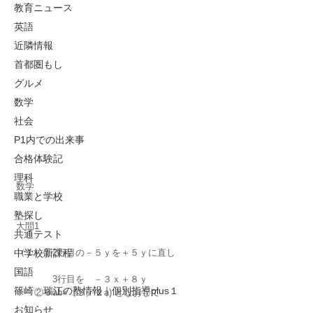
教育ニュース
英語
近隣情報
首都圏もし
グルメ
数学
社会
P1内での出来事
合格体験記
理科
数学
職業と学校
塾探し
大問1　
共通テスト
（１）①2行目の－５ｙを＋５ｙに直し
中学校新課程
国語
　　　　3行目を　－３ｘ＋８ｙ
篠崎 瑞江の塾情報｜個別指導plus１
　　②６ab×（９／２a) となおして
お知らせ