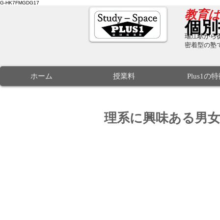
G-HK7FMGDG17
​教育
個別
瑞江駅から徒
密着型の塾
ホーム
授業料
Plus1の
理系に興味ある男女