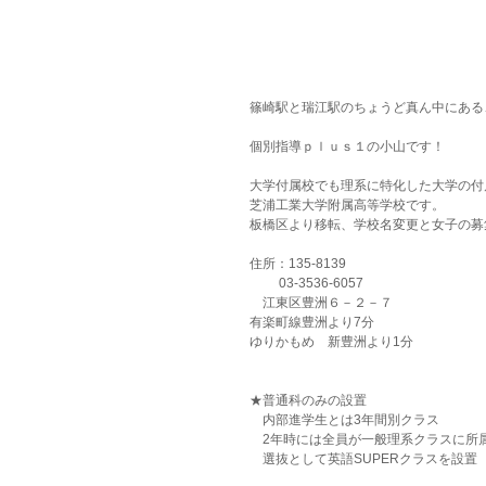
篠崎駅と瑞江駅のちょうど真ん中にある
個別指導ｐｌｕｓ１の小山です！
大学付属校でも理系に特化した大学の付
芝浦工業大学附属高等学校です。
板橋区より移転、学校名変更と女子の募
住所：135-8139
　　 03-3536-6057
　江東区豊洲６－２－７
有楽町線豊洲より7分
ゆりかもめ　新豊洲より1分
★普通科のみの設置
　内部進学生とは3年間別クラス
　2年時には全員が一般理系クラスに所
　選抜として英語SUPERクラスを設置