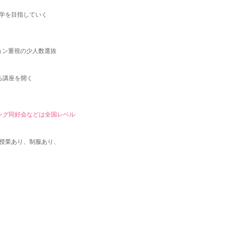
学を目指していく
ョン重視の少人数選抜
る講座を開く
ング同好会などは全国レベル
授業あり、制服あり、