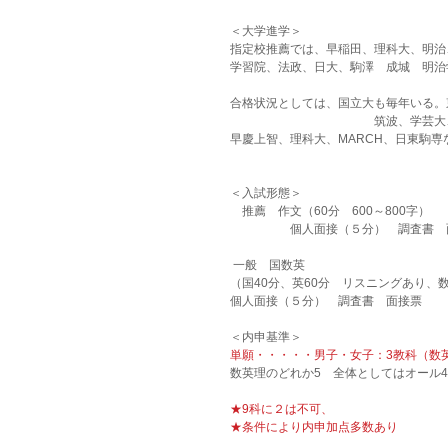
＜大学進学＞
指定校推薦では、早稲田、理科大、明治
学習院、法政、日大、駒澤　成城　明治
合格状況としては、国立大も毎年いる。
　　　　　　　　　　　　筑波、学芸大
早慶上智、理科大、MARCH、日東駒
＜入試形態＞
　推薦　作文（60分　600～800字）　
　　　　　個人面接（５分）　調査書　
 一般　国数英
（国40分、英60分　リスニングあり、数
個人面接（５分）　調査書　面接票
＜内申基準＞
単願・・・・・男子・女子：3教科（数英
数英理のどれか5　全体としてはオール
★9科に２は不可、
★条件により内申加点多数あり