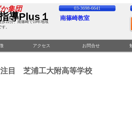
ばか集団
03-3698-6641
指導Plus１
南篠崎教室
歩12分、南篠崎で19
年地域
です。
特徴
アクセス
お問合せ
注目 芝浦工大附高等学校