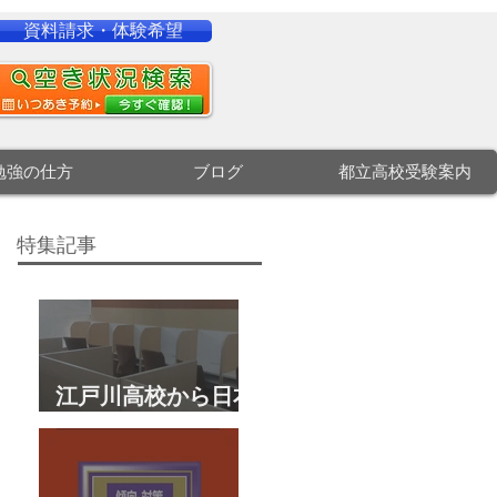
資料請求・体験希望
勉強の仕方
ブログ
都立高校受験案内
特集記事
江戸川高校から日本
大学文理学部に合
格 合格体験談