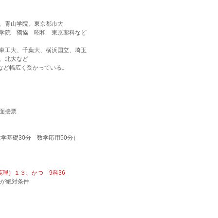
、青山学院、東京都市大
学院　獨協　昭和　東京薬科など
東工大、千葉大、横浜国立、埼玉
、北大など
専など幅広く受かっている。
面接票
学基礎30分　数学応用50分）
理）１３、かつ　9科36
4が絶対条件