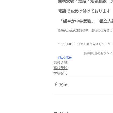
無料受験・進路・勉強相談　
電話でも受け付けております
 「緩やか中学受験」「都立
受験のための進路指導、勉強の仕方等に
〒133-0065　江戸川区南篠崎町５－
　　　　　　　　（篠崎街道のセブンイ
#私立高校
高校入試
高校受験
学校探し