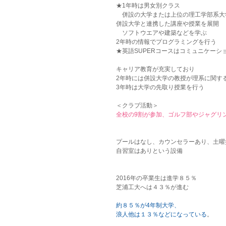
★1年時は男女別クラス
　併設の大学または上位の理工学部系大
併設大学と連携した講座や授業を展開
　ソフトウエアや建築などを学ぶ
2年時の情報でプログラミングを行う
★英語SUPERコースはコミュニケーシ
キャリア教育が充実しており
2年時には併設大学の教授が理系に関す
3年時は大学の先取り授業を行う
＜クラブ活動＞
全校の9割が参加、ゴルフ部やジャグリ
プールはなし、カウンセラーあり、土曜
自習室はありという設備
2016年の卒業生は進学８５％
芝浦工大へは４３％が進む
約８５％が4年制大学、
浪人他は１３％などになっている
。