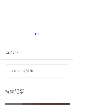
コメント
令和9年度都立高校入試
瑞江で効果的な個
コメントを追加…
日程
導法を活用する方
特集記事