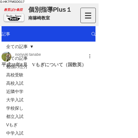
G-HK7FMGDG17
個別指導Plus１
​教育ばか集団
南篠崎教室
記事
全ての記事
noriyuki tanabe
全ての記事
平成28年8月 Vもぎについて（国数英）
勉強の仕方
高校受験
高校入試
近隣中学
大学入試
学校探し
都立入試
Vもぎ
中学入試