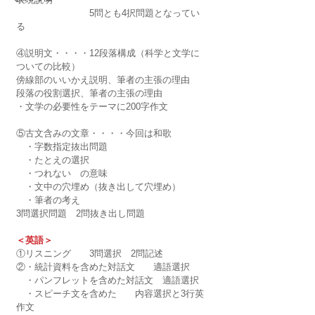
　　　　　　　　5問とも4択問題となってい
る
④説明文・・・・12段落構成（科学と文学に
ついての比較）
傍線部のいいかえ説明、筆者の主張の理由
段落の役割選択、筆者の主張の理由
・文学の必要性をテーマに200字作文
⑤古文含みの文章・・・・今回は和歌
　・字数指定抜出問題
　・たとえの選択
　・つれない　の意味
　・文中の穴埋め（抜き出して穴埋め）
　・筆者の考え
3問選択問題　2問抜き出し問題
＜英語＞
①リスニング　　3問選択　2問記述
②・統計資料を含めた対話文　　適語選択
　・パンフレットを含めた対話文　適語選択
　・スピーチ文を含めた　　内容選択と3行英
作文