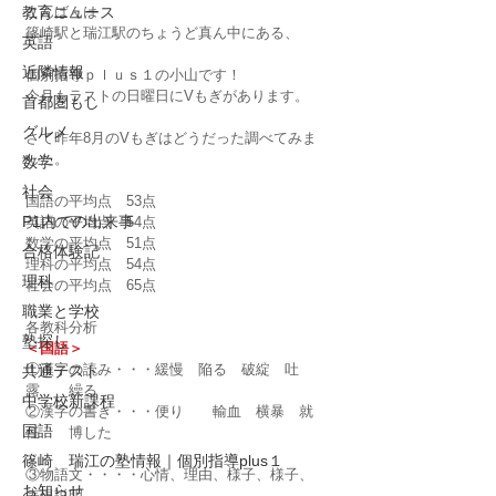
教育ニュース
こんばんは
篠崎駅と瑞江駅のちょうど真ん中にある、
英語
近隣情報
個別指導ｐｌｕｓ１の小山です！
今月もラストの日曜日にVもぎがあります。
首都圏もし
グルメ
さて昨年8月のVもぎはどうだった調べてみま
した。
数学
社会
国語の平均点　53点
P1内での出来事
英語の平均点　54点
数学の平均点　51点
合格体験記
理科の平均点　54点
理科
社会の平均点　65点
職業と学校
各教科分析
塾探し
＜国語＞
①漢字の読み・・・緩慢　陥る　破綻　吐
共通テスト
露　　繰る
中学校新課程
②漢字の書き・・・便り　　輸血　横暴　就
国語
任　　博した
篠崎 瑞江の塾情報｜個別指導plus１
③物語文・・・・心情、理由、様子、様子、
お知らせ
表現説明