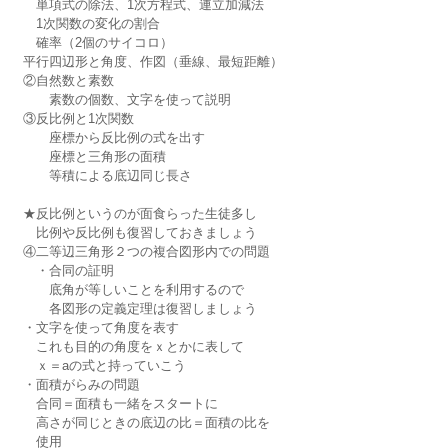
　単項式の除法、1次方程式、連立加減法
　1次関数の変化の割合
　確率（2個のサイコロ）
平行四辺形と角度、作図（垂線、最短距離）
②自然数と素数
　　素数の個数、文字を使って説明
③反比例と1次関数
　　座標から反比例の式を出す
　　座標と三角形の面積
　　等積による底辺同じ長さ
★反比例というのが面食らった生徒多し
　比例や反比例も復習しておきましょう
④二等辺三角形２つの複合図形内での問題
　・合同の証明
　　底角が等しいことを利用するので
　　各図形の定義定理は復習しましょう
・文字を使って角度を表す
　これも目的の角度をｘとかに表して
　ｘ＝aの式と持っていこう
・面積がらみの問題
　合同＝面積も一緒をスタートに
　高さが同じときの底辺の比＝面積の比を
　使用