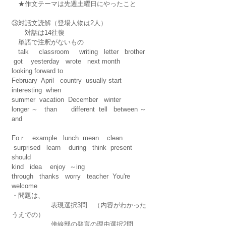
　★作文テーマは先週土曜日にやったこと
③対話文読解（登場人物は2人）
　　対話は14往復
　単語で注釈がないもの
　talk     classroom     writing   letter   brother
 got    yesterday   wrote   next month   
looking forward to
February  April   country  usually start   
interesting  when
summer  vacation  December   winter  
longer ～　than       different  tell   between ～
and
Foｒ　example   lunch  mean    clean
 surprised   learn    during   think  present  
should
kind   idea    enjoy  ～ing
through   thanks   worry   teacher  You're  
welcome
・問題は、
　　　　　　表現選択3問　（内容がわかった
うえでの）
　　　　　　傍線部の発言の理由選択2問