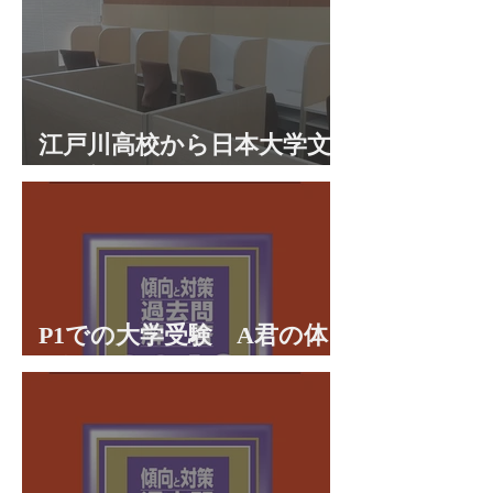
江戸川高校から日本大学文
理学部に合格 合格体験談
P1での大学受験 A君の体
験談パート２