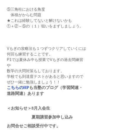
⑤三角柱における角度
　体積がからむ問題
★これは経験してないと解けないかも
①＋②～⑤の（１）狙いをまずしましょう。
Vもぎの攻略法も１つずつクリアしていくには
何回も練習することです。
P1では夏休み中も授業でVもぎの過去問練習
や
数学の大問対策もしております。
学校でも到達度テストがあると思いますので
ぜひ一緒に勉強しましょう！！
こちらのHP
も当塾のブログ（学習関連・
進路関連）あります
＜お知らせ＞8月入会生　
　　　　　　夏期講習参加申し込み
お問合せご相談受付中です。