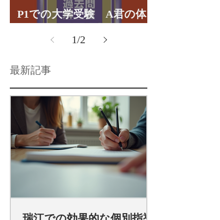
P1での大学受験 A君の体
験談パート１
1
/
2
最新記事
瑞江での効果的な個別指導