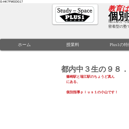
G-HK7FMGDG17
​教育
個別
瑞江駅から徒
密着型の塾
ホーム
授業料
Plus1の
都内中３生の９８．
篠崎駅と瑞江駅のちょうど真ん
にある、
個別指導ｐｌｕｓ１の小山です！