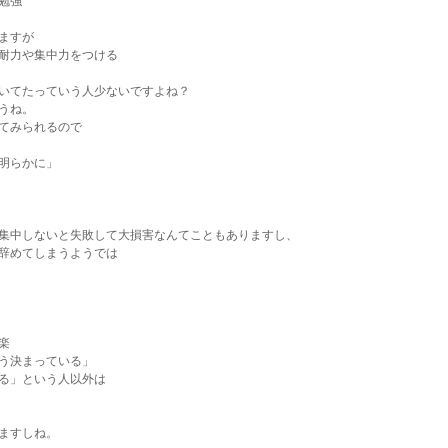
勉強
ますが
耐力や集中力をつける
いてたっていう人少ないですよね？
うね。
てみられるので
明らかに」
集中しないと失敗して大損害なんてこともありますし、
辞めてしまうようでは
楽
う決まっている」
る」という人以外は
ますしね。