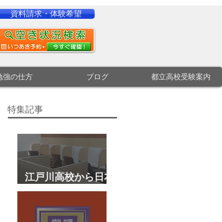
資料請求・体験希望
勉強の仕方
ブログ
都立高校受験案内
特集記事
江戸川高校から日本
大学文理学部に合
格 合格体験談