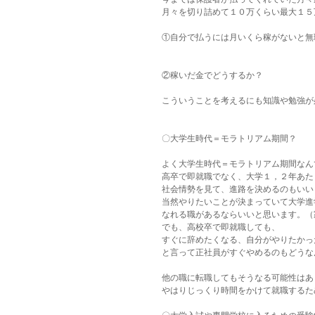
月々を切り詰めて１０万くらい最大１５
①自分で払うには月いくら稼がないと無
②稼いだ金でどうするか？
こういうことを考えるにも知識や勉強が
〇大学生時代＝モラトリアム期間？
よく大学生時代＝モラトリアム期間なん
高卒で即就職でなく、大学１，２年あた
社会情勢を見て、進路を決めるのもいい
当然やりたいことが決まっていて大学進
なれる職があるならいいと思います。（
でも、高校卒で即就職しても、
すぐに辞めたくなる、自分がやりたかっ
と言って正社員がすぐやめるのもどうな
他の職に転職してもそうなる可能性はあ
やはりじっくり時間をかけて就職するた