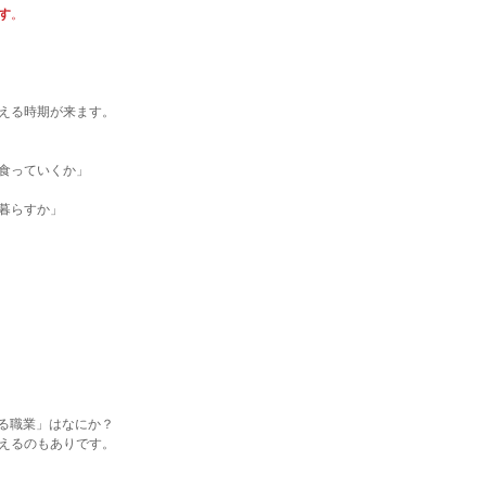
す
。
える時期が来ます。
食っていくか」
暮らすか」
える職業」はなにか？
えるのもありです。