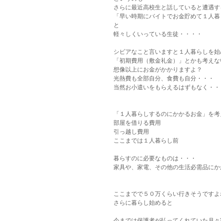
さらに最近高校生と話していると遭遇す
「早い時期にバイトでお金貯めて１人暮
と
軽々しくいっている生徒・・・・
シビアなこと言いますと１人暮らしを始
「初期費用（敷金礼金）」とかも考えな
想像以上にお金がかかりますよ？
光熱費も全部自分、食費も自分・・・
当然お小遣いをもらえるはずもなく・・
「１人暮らしするのにかかるお金」を考
部屋を借りる費用
引っ越し費用
ここまでは１人暮らし前
暮らすのに必要なものは・・・
家具や、家電、その他の生活必需品にか
ここまでで５０万くらい行きそうですよ
さらに暮らし始めると
今までは保護者が払ってくれていた月々