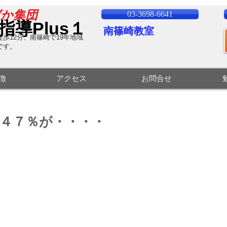
ばか集団
03-3698-6641
指導Plus１
南篠崎教室
歩12分、南篠崎で19
年地域
です。
特徴
アクセス
お問合せ
４７％が・・・・