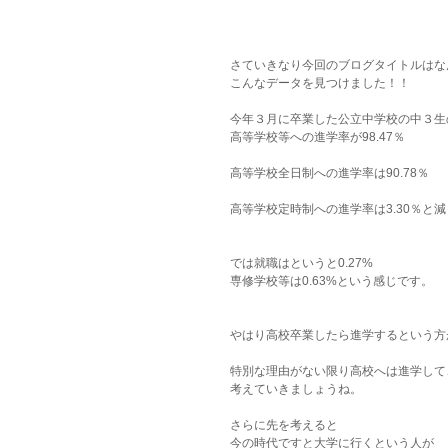
さていきなり今回のブログタイトルはな
こんなデータを見つけました！！
今年３月に卒業した公立中学校の中３生
高等学校等への進学率が98.47％
高等学校全日制への進学率は90.78％
高等学校定時制への進学率は3.30％と
では就職はというと0.27%
専修学校等は0.63%という感じです。
やはり高校卒業したら進学するという方
特別な理由がない限り高校へは進学して
考えていきましょうね。
さらに先を考えると
今の時代ですと大学に行くという人が