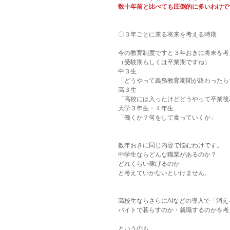
数十年前と比べても圧倒的に多いわけで
〇３年ごとに来る将来を考える時期
今の教育制度ですと３年おきに将来を考
（受験期もしくは卒業期ですね）
中３生
「どうやって義務教育期間が終わったら
高３生
「高校には入ったけどどうやって卒業後
大学３年生・４年生
「働くか？何をして食っていくか」
数年おきに同じ内容で悩むわけです。
中学生ならどんな職業があるのか？
どれくらい稼げるのか
と考えていかないといけません。
高校生ならさらにAIなどの導入で「消
バイトで暮らすのか・就職するのかを考
というのも