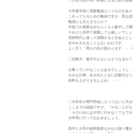
〇大学入試や専門学校に入るための受験
大学進学前に受験勉強というものがあり
これって入るための勉強ですが、実は忍
勉強とも言えませんか？
学校での授業をめちゃくちゃ集中して聞
それだと高卒で就職しても厳しいでしょ
高校時代と違って就職すると社会人とし
甘やかされることもないわけです。
よく言う「周りの目が変わります・・・
〇忍耐力・集中力もないとどうなるか？
仕事っていやなこともあるでしょうし、
大きな仕事、任されたときに忍耐力なく
給料も上がりませんよね・・・・
〇大学生や専門学校に入っておいた方が
ここまでの結論ですが、「やることがも
「そのためには大学に行かなくてもでき
大学等に行っておおきましょう。
高卒と大卒の給料格差もやはり後々響き