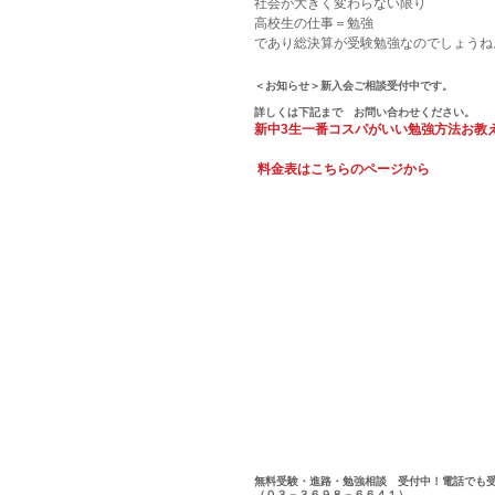
社会が大きく変わらない限り 
高校生の仕事＝勉強
であり総決算が受験勉強なのでしょうね
＜お知らせ＞新入会ご相談受付中です。
詳しくは下記まで　お問い合わせください。
新中3生一番コスパがいい勉強方法お教
料金表はこちらのページから
無料受験・進路・勉強相談　受付中！電話でも
（０３－３６９８－６６４１） 