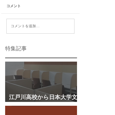
コメント
令和9年度都立高校入試
瑞江で効果的な個
コメントを追加…
日程
導法を活用する方
特集記事
江戸川高校から日本大学文
理学部に合格 合格体験談