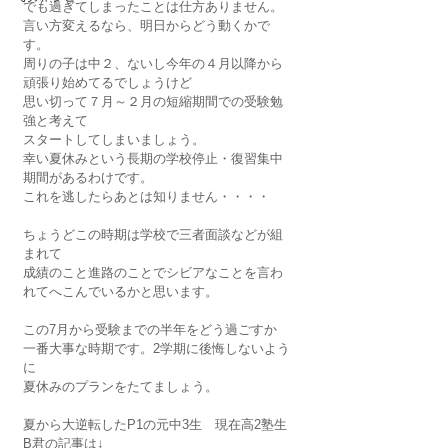
でも過ぎてしまったことは仕方ありません。
言い方変えるなら、明日からどう動くかで
す。
周りの子は中２、ないし今年の４月以降から
頑張り始めてるでしょうけど
思い切って７月～２月の短縮期間での受験勉
強と考えて
スタートしてしまいましょう。
幸い夏休みという長期の学校停止・復習集中
期間があるわけです。
これを逃したらあとは知りません・・・・
ちょうどこの時期は学校で三者面談などが組
まれて
成績のこと進路のことでシビアなことを言わ
れてへこんでいるかと思います。
この7月から受験までの半年をどう過ごすか
一番大事な時期です。2学期に後悔しないよう
に
夏休みのプランをたてましょう。
夏から大逆転したP1の元中3生　現在高2塾生
B君の記事は↓