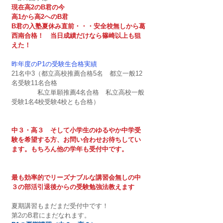
現在高2のB君の今
高1から高2へのB君
B君の入塾夏休み直前・・・安全校無しから葛
西南合格！　当日成績だけなら篠崎以上も狙
えた！
昨年度のP1の受験生合格実績
21名中3（都立高校推薦合格5名　都立一般12
名受験11名合格
　　　　私立単願推薦4名合格　私立高校一般
受験1名4校受験4校とも合格）
中３・高３　そして小学生のゆるやか中学受
験を希望する方、お問い合わせお待ちしてい
ます。もちろん他の学年も受付中です。
最も効率的でリーズナブルな講習会無しの中
３の部活引退後からの受験勉強法教えます　
夏期講習もまだまだ受付中です！　　
第2のB君にまだなれます。