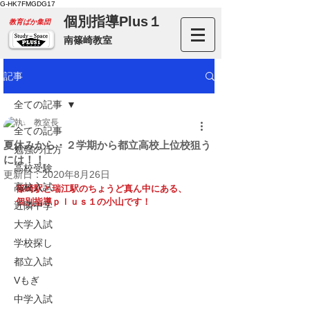
G-HK7FMGDG17
個別指導Plus１
​教育ばか集団
南篠崎教室
記事
全ての記事
教室長
全ての記事
夏休みから・２学期から都立高校上位校狙う
勉強の仕方
には！！
高校受験
更新日：
2020年8月26日
高校入試
篠崎駅と瑞江駅のちょうど真ん中にある、
個別指導ｐｌｕｓ１の小山です！
近隣中学
大学入試
学校探し
都立入試
Vもぎ
中学入試