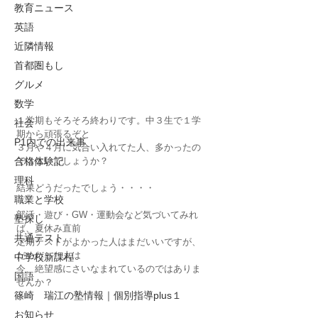
教育ニュース
英語
近隣情報
首都圏もし
グルメ
数学
１学期もそろそろ終わりです。中３生で１学
社会
期から頑張るぞと
P1内での出来事
３月や４月に気合い入れてた人、多かったの
合格体験記
ではないでしょうか？
理科
結果どうだったでしょう・・・・
職業と学校
部活・遊び・GW・運動会など気づいてみれ
塾探し
ば、夏休み直前
共通テスト
定期テストがよかった人はまだいいですが、
だめだった人は
中学校新課程
今、絶望感にさいなまれているのではありま
国語
せんか？
篠崎 瑞江の塾情報｜個別指導plus１
お知らせ