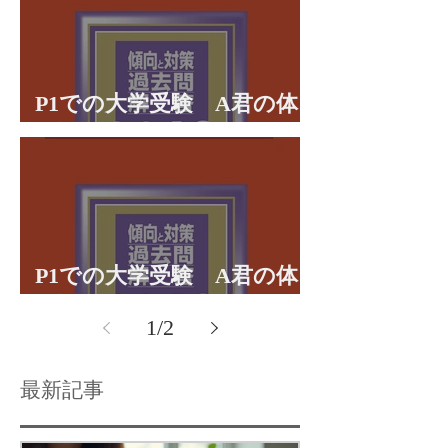
P1での大学受験 A君の体
験談パート２
P1での大学受験 A君の体
験談パート１
1
/
2
最新記事