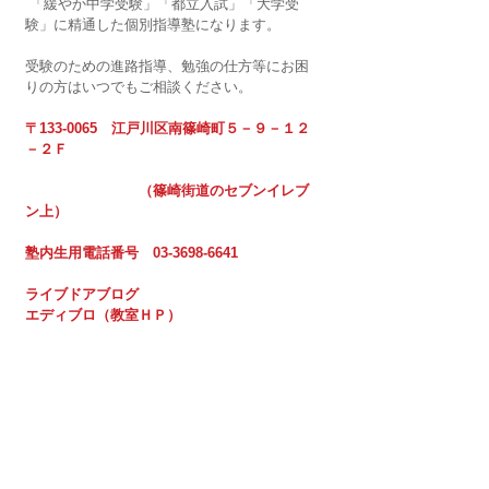
 「緩やか中学受験」「都立入試」「大学受
験」に精通した個別指導塾になります。
受験のための進路指導、勉強の仕方等にお困
りの方はいつでもご相談ください。
〒133-0065　江戸川区南篠崎町５－９－１２
－２Ｆ
　　　　　　　　（篠崎街道のセブンイレブ
ン上）
塾内生用電話番号　03-3698-6641　
ライブドアブログ
エディブロ（教室ＨＰ）　