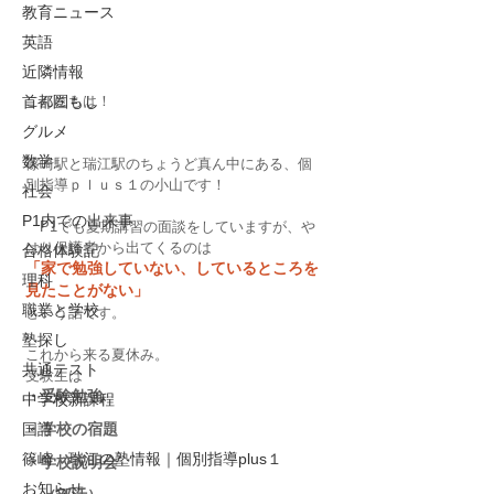
教育ニュース
英語
近隣情報
首都圏もし
こんにちは！
グルメ
数学
篠崎駅と瑞江駅のちょうど真ん中にある、個
別指導ｐｌｕｓ１の小山です！
社会
P1内での出来事
　P1でも夏期講習の面談をしていますが、や
はり保護者から出てくるのは
合格体験記
「家で勉強していない、しているところを
理科
見たことがない」
職業と学校
という話です。
塾探し
これから来る夏休み。
共通テスト
受験生は
・受験勉強
中学校新課程
国語
・学校の宿題
篠崎 瑞江の塾情報｜個別指導plus１
・学校説明会
お知らせ