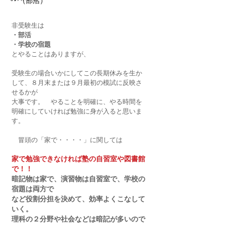
・（部活）
非受験生は
・部活
・学校の宿題
とやることはありますが、
受験生の場合いかにしてこの長期休みを生か
して、８月末または９月最初の模試に反映さ
せるかが
大事です。　やることを明確に、やる時間を
明確にしていければ勉強に身が入ると思いま
す。
　冒頭の「家で・・・・」に関しては
家で勉強できなければ塾の自習室や図書館
で！！
暗記物は家で、演習物は自習室で、学校の
宿題は両方で
など役割分担を決めて、効率よくこなして
いく。
理科の２分野や社会などは暗記が多いので