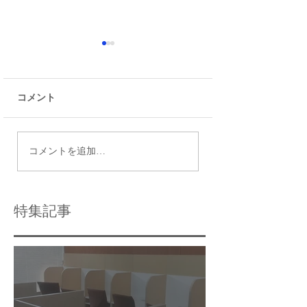
コメント
瑞江で最適な個別指導
令和9年度都立高
コメントを追加…
塾の選び方と個別指導
日程
学習のメリット
特集記事