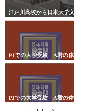
江戸川高校から日本大学文
理学部に合格 合格体験談
P1での大学受験 A君の体
験談パート２
P1での大学受験 A君の体
験談パート１
1
/
2