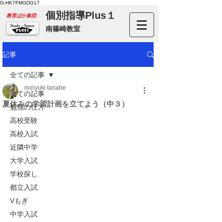
G-HK7FMGDG17
個別指導Plus１
​教育ばか集団
南篠崎教室
記事
全ての記事
noriyuki tanabe
全ての記事
夏休みの学習計画を立てよう（中３）
勉強の仕方
高校受験
高校入試
近隣中学
大学入試
学校探し
都立入試
Vもぎ
中学入試