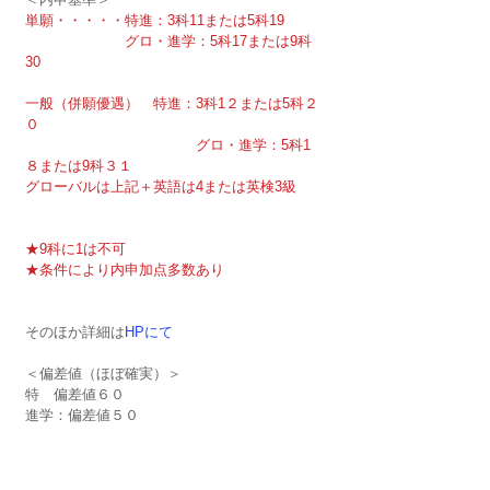
単願・・・・・特進：3科11または5科19
　　　　　　　グロ・進学：5科17または9科
30
一般（併願優遇）　特進：3科1２または5科２
０
　　　　　　　　　　　　グロ・進学：5科1
８または9科３１
グローバルは上記＋英語は4または英検3級
★9科に1は不可
★条件により内申加点多数あり
そのほか詳細は
HPにて
＜偏差値（ほぼ確実）＞　
特　偏差値６０　　　
進学：偏差値５０