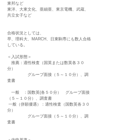
東邦など
東洋、大東文化、亜細亜、東京電機、武蔵、
共立女子など
合格状況としては、
早、理科大、MARCH、日東駒専にも数人合格
している。
＜入試形態＞
　推薦：適性検査（国英または数英各３０
分）
　　　　　グループ面接（５～１０分）、調
査書
　一般　：国数英(各５０分）　グループ面接
（５～１０分）、調査書
 一般（併願優遇）：適性検査（国数英各３０
分）
　　　　　グループ面接（５～１０分）、調
査書
＜内申基準＞