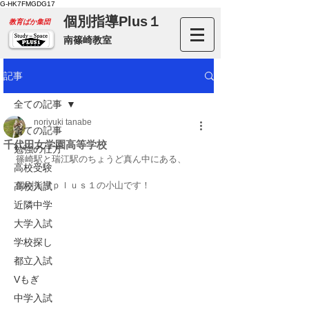
G-HK7FMGDG17
個別指導Plus１
​教育ばか集団
南篠崎教室
記事
全ての記事
noriyuki tanabe
全ての記事
千代田女学園高等学校
勉強の仕方
篠崎駅と瑞江駅のちょうど真ん中にある、
高校受験
個別指導ｐｌｕｓ１の小山です！
高校入試
近隣中学
大学入試
学校探し
都立入試
Vもぎ
中学入試