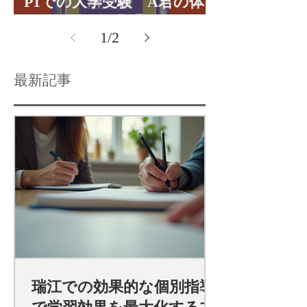
P1での大学受験 A君の体
験談パート１
1
/
2
最新記事
瑞江での効果的な個別指導