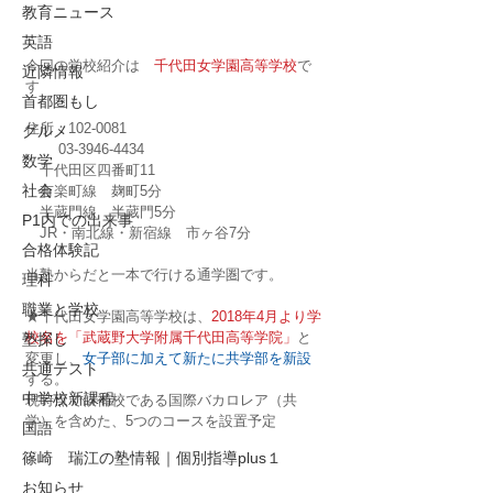
教育ニュース
英語
今回の学校紹介は　
千代田女学園高等学校
で
近隣情報
す
首都圏もし
住所：102-0081
グルメ
　　 03-3946-4434
数学
　千代田区四番町11
社会
　有楽町線　麹町5分
　半蔵門線　半蔵門5分
P1内での出来事
　JR・南北線・新宿線　市ヶ谷7分
合格体験記
当塾からだと一本で行ける通学圏です。
理科
職業と学校
★千代田女学園高等学校は、
2018年4月より学
校名を「武蔵野大学附属千代田高等学院」
と
塾探し
変更し、
女子部に加えて新たに共学部を新設
共通テスト
する。
中学校新課程
現時点で候補校である国際バカロレア（共
学）を含めた、5つのコースを設置予定
国語
篠崎 瑞江の塾情報｜個別指導plus１
お知らせ