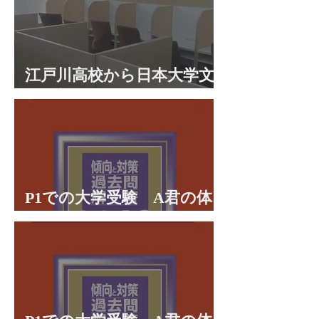
江戸川高校から日本大学文
理学部に合格 合格体験談
P1での大学受験 A君の体
験談パート２