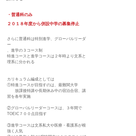
・普通科のみ
２０１８年度から併設中学の募集停止
さらに普通科は特別進学、グローバルリーダ
ー
、進学の３コース制
特進コースと進学コースは２年時より文系と
理系に分かれる
カリキュラム編成としては
①特進コースが目指すのは、最難関大学
　　放課後特講や長期休み中の宿泊合宿、講
習を各年実施
②グローバルリーダーコースは、３年間で
TOEIC７００点目指す
③進学コースは文系私大や医療・看護系が根
強く人気