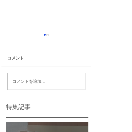
コメント
瑞江で最適な個別指導
令和9年度都立高
コメントを追加…
塾の選び方と個別指導
日程
学習のメリット
特集記事