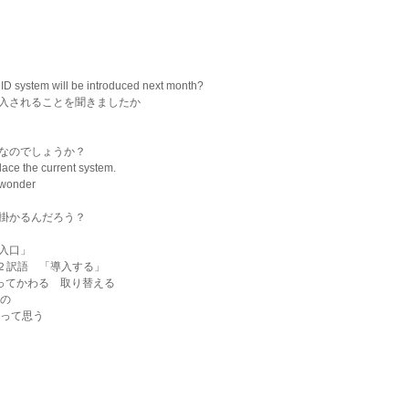
 ID system will be introduced next month?
導入されることを聞きましたか
なのでしょうか？
 ) to replace the current system.
⑥wonder
掛かるんだろう？
「入口」
　第２訳語　「導入する」
　とってかわる　取り替える
在の
なって思う