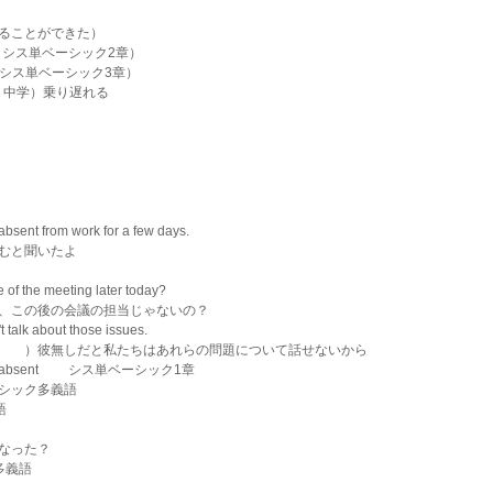
ることができた）
（シス単ベーシック2章）
　　　　（シス単ベーシック3章）
語・中学）乗り遅れる
e absent from work for a few days.
むと聞いたよ
ge of the meeting later today?
、この後の会議の担当じゃないの？
't talk about those issues.
　　）彼無しだと私たちはあれらの問題について話せないから
）　absent 　　シス単ベーシック1章　
単ベーシック多義語
語
なった？
多義語