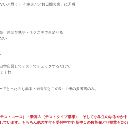
ないと思う） 今晩迄だと数日間欠席」に矛盾
シス単・速読英熟語・ネクステで事足りる
ない
？
自学自習してテストでチェックするだけで
りますね。
ターでとったのも赤本・過去問とこの3・４冊の参考書のみ。
・テストコース）・新高３（テストタイプ指導）　そして小学生のゆるやか中
しています。もちろん他の学年も受付中です(新中１の数英先どり授業もOK）