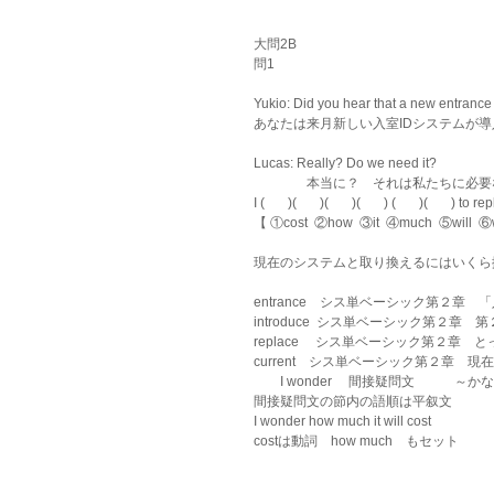
大問2B
問1 
Yukio: Did you hear that a new entrance
あなたは来月新しい入室IDシステムが
Lucas: Really? Do we need it? 
　　　　本当に？　それは私たちに必要
I (       )(       )(       )(       ) (       )(      
【 ①cost  ②how  ③it  ④much  ⑤will  
現在のシステムと取り換えるにはいくら
entrance    シス単ベーシック第２章　
introduce  シス単ベーシック第２章
replace 　シス単ベーシック第２章
current　シス単ベーシック第２章　現
　　I wonder 　間接疑問文　　　～か
間接疑問文の節内の語順は平叙文
I wonder how much it will cost 
costは動詞　how much　もセット