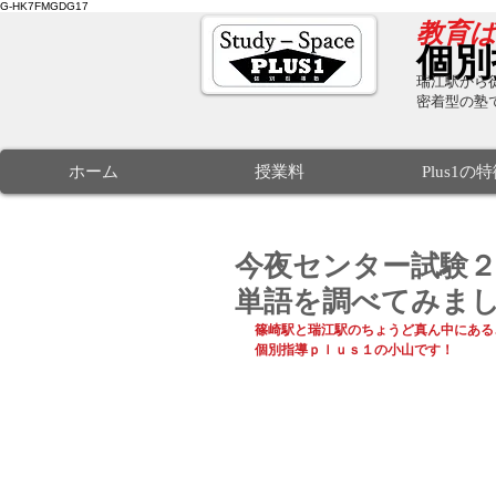
G-HK7FMGDG17
​教育
個別
瑞江駅から徒
密着型の塾
ホーム
授業料
Plus1の
今夜センター試験２
単語を調べてみま
篠崎駅と瑞江駅のちょうど真ん中にある
個別指導ｐｌｕｓ１の小山です！