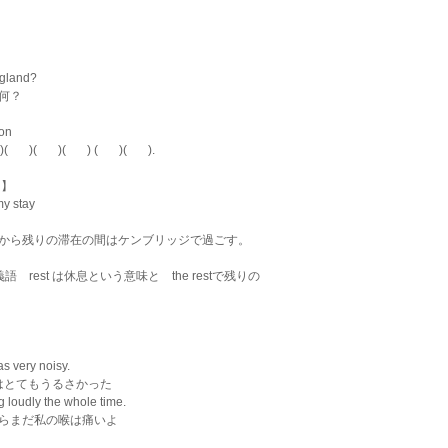
ngland?
何？
on 
      )(       ) (       )(       ).
e 】
my stay
から残りの滞在の間はケンブリッジで過ごす。
語　rest は休息という意味と　the restで残りの
s very noisy. 
ーティーはとてもうるさかった
eaking loudly the whole time.
らまだ私の喉は痛いよ