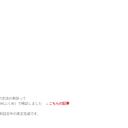
の文法の単語って
sicふくめ）で検証しました　→
こちらの記事
と対話文中の英文完成です。