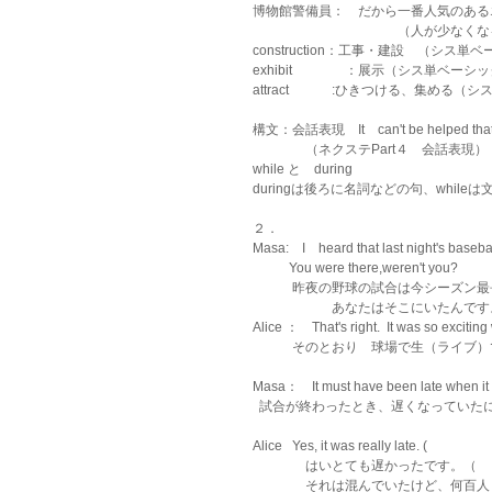
博物館警備員：　だから一番人気のある
　　　　　　　　　　　（人が少なくな
construction：工事・建設　（シス単
exhibit　　　　：展示（シス単ベーシ
attract             :ひきつける、集
構文：会話表現　It　can't be helped
　　　　（ネクステPart４　会話表現）
while と　during 
duringは後ろに名詞などの句、whi
２．
Masa:　I　heard that last night's baseba
           You were there,weren't you?
            昨夜の野球の試合は今
　　　　　　あなたはそこにいたんです
Alice ：　That's right.  It was so exciting 
            そのとおり　球場で
Masa：　It must have been late when it 
  試合が終わったとき、遅くなってい
Alice   Yes, it was really late. (　　　　
　　　　はいとても遅かったです。（　
　　　　それは混んでいたけど、何百人