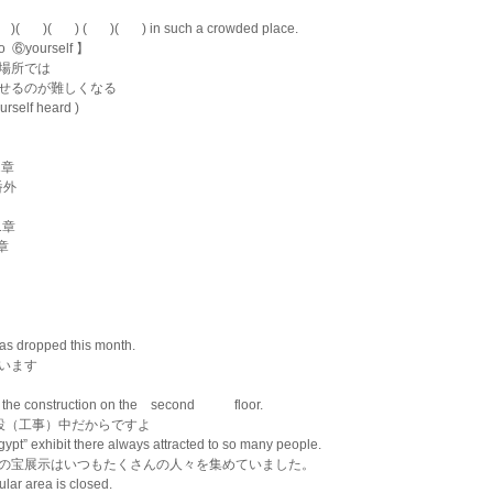
(       )(       ) (       )(       ) in such a crowded place.
o  ⑥yourself 】
場所では
せるのが難しくなる
urself heard )
1章
番外
1章
章
as dropped this month.
います
 of the construction on the　second　　　floor.　　　
設（工事）中だからですよ
ypt” exhibit there always attracted to so many people.
の宝展示はいつもたくさんの人々を集めていました。
ar area is closed.