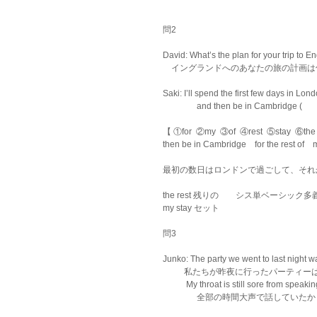
問2 
David: What’s the plan for your trip to E
　イングランドへのあなたの旅の計画は
Saki: I’ll spend the first few days in Lond
　　　　and then be in Cambridge (       )(       )( 
【 ①for  ②my  ③of  ④rest  ⑤stay  ⑥th
then be in Cambridge　for the rest of　
最初の数日はロンドンで過ごして、それ
the rest 残りの　　シス単ベーシック多義
my stay セット　 　
問3 
Junko: The party we went to last night wa
          私たちが昨夜に行ったパ
           My throat is still sore from sp
　　　　全部の時間大声で話していたか