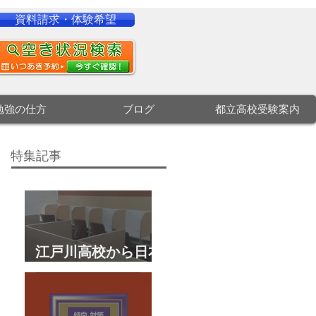
資料請求・体験希望
勉強の仕方
ブログ
都立高校受験案内
特集記事
江戸川高校から日本
大学文理学部に合
格 合格体験談