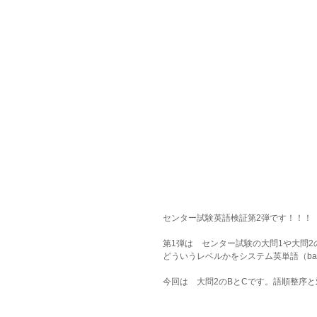
センター試験英語検証第2弾です！！！
第1弾は　センター試験の大問1や大問2
どういうレベルかをシステム英単語（ba
今回は　大問2のBとCです。語順整序