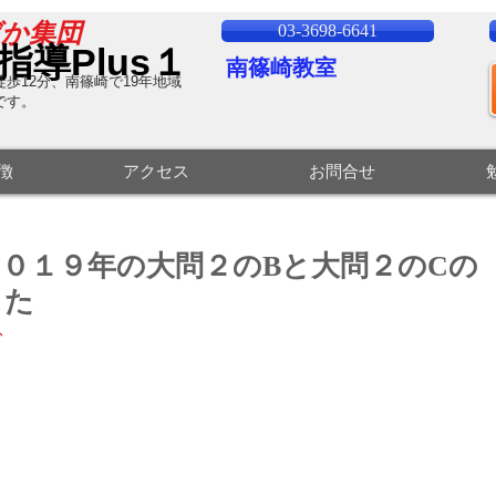
ばか集団
03-3698-6641
指導Plus１
南篠崎教室
歩12分、南篠崎で19
年地域
です。
特徴
アクセス
お問合せ
０１９年の大問２のBと大問２のCの
した
、