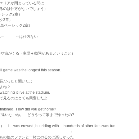
エリアが閉まっている間は
るのは仕方がないでしょう）
ベーシック2章）
ック3章）
める（シス単ベーシック2章）
 that～　　　～は仕方ない
leは文や節がくる（主語＋動詞があるということ）
ll game was the longest this season.
シーズン最長だったと聞いたよ
よね？
watching it live at the stadium.
生（ライブ）で見るのはとても興奮したよ
finished.  How did you get home?
たに違いないね。　どうやって家まで帰ったの?
　）　It　was crowed, but riding with 　hundreds of other fans was fun.
　　　　　　　　　　　　　　　　　　　）
もの他のファンと一緒にのるのは楽しかった