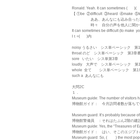
Ronald: Yeah. It can sometimes (       )(       )
【 ①be  ②difficult  ③heard  ④make  ⑤t
　　　　　ああ、あんなにも込み合った
　　　　　時々　自分の声を他人に聞か
It can sometimes be difficult (to make  yo
Iｔ=(       )内
noisy うるさい　シス単ベーシック　第
throat のど　シス単ベーシック　第3章
sore   いたい　シス単第3章
loudly　大声で　シス単ベーシック　第
whole  全て　　シス単ベーシック　第1
such a  あんなにも
大問2C
１．
Museum guide: The number of visitors h
博物館ガイド：　今月訪問者数が落ちて
Museum guard: It’s probably because
博物館警備員　：それはたぶん2階の建
Museum guide: Yes, the “Treasures of Eg
博物館ガイド：　はい、そこのエジプト
Museum guard: So, ( 　　) the most popul