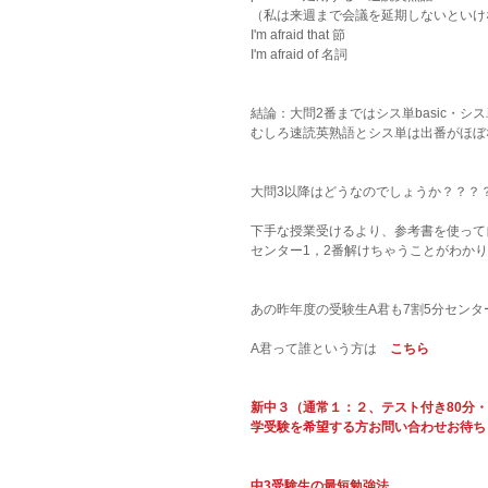
（私は来週まで会議を延期しないといけ
I'm afraid that 節　
I'm afraid of 名詞
結論：大問2番まではシス単basic・
むしろ速読英熟語とシス単は出番がほぼ
大問3以降はどうなのでしょうか？？？
下手な授業受けるより、参考書を使って
センター1，2番解けちゃうことがわか
あの昨年度の受験生A君も7割5分セン
A君って誰という方は　
こちら
新中３（通常１：２、テスト付き80分
学受験を希望する方お問い合わせお待ち
中3受験生の最短勉強法