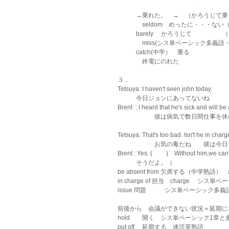
　　　→乗れた。　→　（かろうじて乗
　　　　seldom　めったに・・・ない
        　barely 　かろうじて　
　　　　miss(シス単ベーシック多義
            catch(中学）　乗る
　　　　終電にのれた
３．
Tetsuya: I haven't seen john today.
            今日ジョンにあってないね
Brent  : I heard that he's sick and will b
　　　　　　彼は病気で数日間仕事を休
Tetsuya: That's too bad. Isn't he in char
　　　　　　お気の毒だね　　彼は今日
Brent : Yes. (         )　Without him,we can
　　　そうだよ。（　　　　　　　　　
be absent from 欠席する（中学熟語
in charge of 担当　charge　 シス
issue 問題　　　シス単ベーシック多義
前後から　会議ができない状況＝延期に
hold　　開く　シス単ベーシック1章と
put off 　延期する　速読英熟語