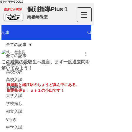
G-HK7FMGDG17
個別指導Plus１
​教育ばか集団
南篠崎教室
記事
全ての記事
教室長
全ての記事
この時期の受験生へ提言、まず一度過去問を
勉強の仕方
解いてみよう！
高校受験
高校入試
篠崎駅と瑞江駅のちょうど真ん中にある、
近隣中学
個別指導ｐｌｕｓ１の小山です！
大学入試
学校探し
都立入試
Vもぎ
中学入試