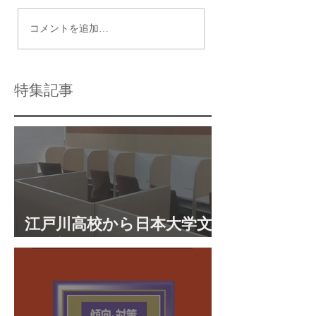
瑞江で最適な個別指導
令和9年度都立高
コメントを追加…
塾の選び方と個別指導
日程
学習のメリット
特集記事
江戸川高校から日本大学文
理学部に合格 合格体験談