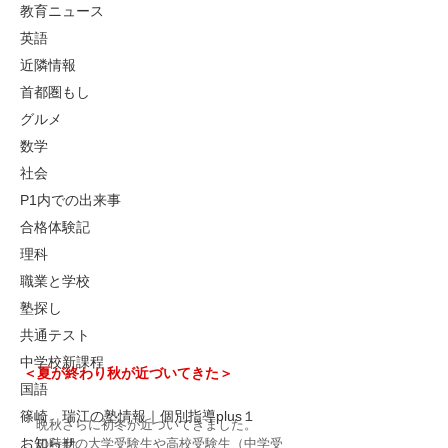
教育ニュース
英語
近隣情報
首都圏もし
グルメ
数学
社会
P1内での出来事
合格体験記
理科
職業と学校
塾探し
共通テスト
中学校新課程
＜夏が終わり秋が近づいてきた＞
国語
篠崎 瑞江の塾情報｜個別指導plus１
　晩秋さらに初冬が近づいてきました。
お知らせ
この時期の大学受験生や高校受験生（中学受