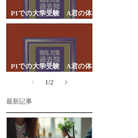
P1での大学受験 A君の体
験談パート２
P1での大学受験 A君の体
験談パート１
1
/
2
最新記事