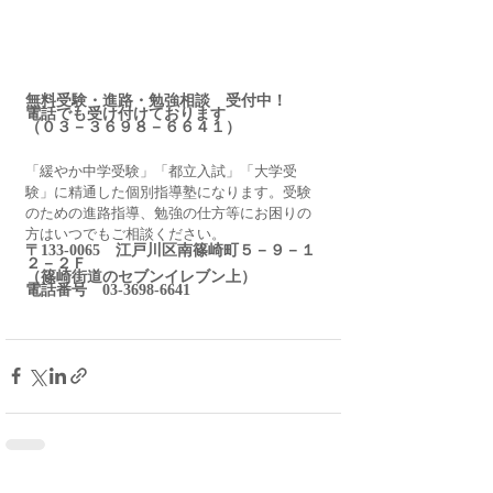
無料受験・進路・勉強相談　受付中！
電話でも受け付けております
（０３－３６９８－６６４１） 
「緩やか中学受験」「都立入試」「大学受
験」に精通した個別指導塾になります。受験
のための進路指導、勉強の仕方等にお困りの
方はいつでもご相談ください。
〒133-0065　江戸川区南篠崎町５－９－１
２－２Ｆ　　　　　　　　
（篠崎街道のセブンイレブン上）
電話番号　03-3698-6641　