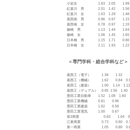
小岩女　　　　　　1.63　2.05　　1.99
紅葉川　男　　　　2.01　1.42　　1.56
紅葉川　女　　　　1.63　1.29　　1.48
葛西南　男　　　　0.96　0.97　　1.15
葛西南　女　　　　0.78　0.97　　1.33
篠崎　男　　　　　1.13　1.44　　1.6
篠崎　女　　　　　1.06　1.45　　1.65
日本橋　男　　　　1.15　1.71　　0.80
日本橋　女　　　　2.11　1.93　　1.22
 ＜専門学科・総合学科など＞
葛西工（電子）　　　1.38　　1.32
葛西工（機械）　　　1.62　　0.84    0.
葛西工（建築）　　　1.00 　1.14    1.1
葛西工（デュアル）　0.95  1.56    1.40
墨田工業自動車　　1.52　1.08    1.60
墨田工業機械　　　0.81　　0.96
墨田工業建築　　　1.62　　0.56
墨田工業電気　　　1.00　　0.67
第3商業　　　　　　　0.83　　1.04    0
江東商業　　　　　　0.73　　0.60    0.
第一商業　　　　　　1.05　　0.80    0.