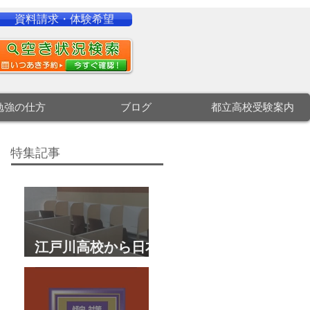
資料請求・体験希望
勉強の仕方
ブログ
都立高校受験案内
特集記事
江戸川高校から日本
大学文理学部に合
格 合格体験談