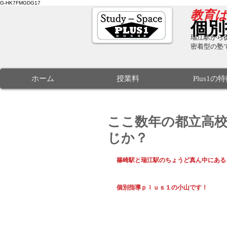
G-HK7FMGDG17
​教育
個別
瑞江駅から徒
密着型の塾
ホーム
授業料
Plus1の
ここ数年の都立高
じか？
篠崎駅と瑞江駅のちょうど真ん中にある
個別指導ｐｌｕｓ１の小山です！