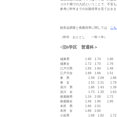
コロナ禍での入試ということで、不安も
参考に昨年までの出願倍率を見ておきま
校長会調査と推薦倍率に関しては　
こち
（昨年　おととし　　一昨々年）
<旧6学区　普通科＞
城東男　　　　　1.90　1.74　　1.86
城東女　　　　　1.72　1.70　　1.76
江戸川男　　　　1.93　1.94　　1.48
江戸川女　　　　1.89　1.66　　1.51
東　男　　　　　　1.59　2.09　　1.88
東　女　　　　　　1.52　2.31　　1.79
深川　男　　　　　1.86　1.43　　1.39
深川　女　　　　　1.73　1.35　　1.63
南葛飾男　　　　1.24　2.08　　1.72
南葛飾女　　　　1.46　1.90　　1.85
本所　男　　　　1.66　2.01
本所　女　　　　1.89　2.60
小岩男　　　　　　1.68　1.82　　1.72