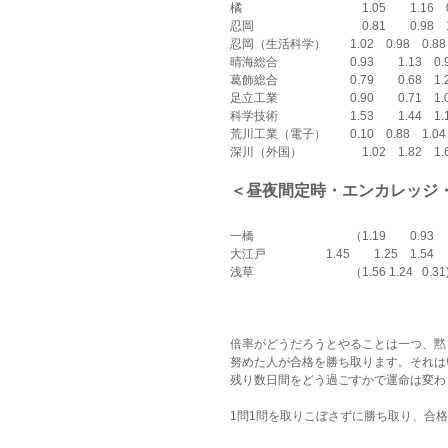
橘　　　　　　　　　　1.05　　1.16    0
忍岡　　　　　　　　　0.81　　0.98    1
忍岡（生活科学）　　1.02　0.98    0.8
晴海総合　　　　　　0.93　　1.13    0.
葛飾総合　　　　　　0.79　　0.68    1.
足立工業　　　　　　0.90　　0.71    1.
科学技術　　　　　　1.53　　1.44    1.
荒川工業（電子）　　0.10　0.88    1.04
深川（外国）　　　　　1.02　1.82    1.
＜昼夜間定時・エンカレッジ
一橋　　　　　　　　（1.19　　0.93　 0.25）
大江戸　　　　　1.45　　1.25    1.54
浅草　　　　　　　　（1.56 1.24   0.31)
倍率がどうだろうとやることは一つ、黙
努めた人が合格を勝ち取ります。それは
残り数日間をどう過ごすかで運命は変わ
1問1問を取りこぼさずに勝ち取り、合