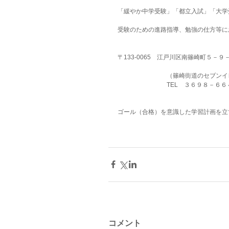
「緩やか中学受験」「都立入試」「大学
受験のための進路指導、勉強の仕方等に
〒133-0065　江戸川区南篠崎町５－
　　　　　　　　（篠崎街道のセブンイ
　　　　　　　　TEL　３６９８－６６
ゴール（合格）を意識した学習計画を立
コメント