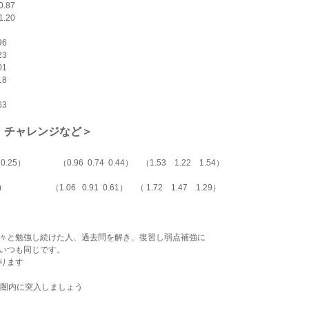
.87
.20
8　
96
23
01
18
63
・チャレンジなど＞
　　　　（0.96  0.74  0.44）    （1.53　1.22　1.54）
　　　　　　（1.06   0.91  0.61）　（ 1.72　1.47　1.29）
々と勉強し続けた人、過去問を解き、復習し弱点補強に
いつも同じです。
ります
格圏内に突入しましょう