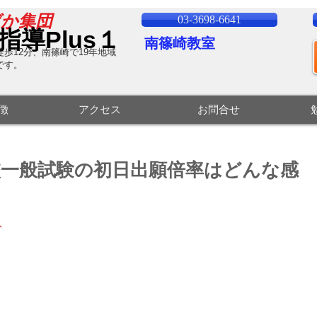
ばか集団
03-3698-6641
指導Plus１
南篠崎教室
歩12分、南篠崎で19
年地域
です。
特徴
アクセス
お問合せ
校一般試験の初日出願倍率はどんな感
、