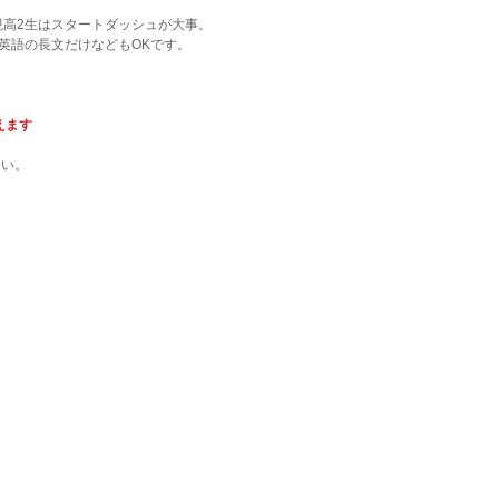
現高2生はスタートダッシュが大事。
英語の長文だけなどもOKです。
えます
さい。